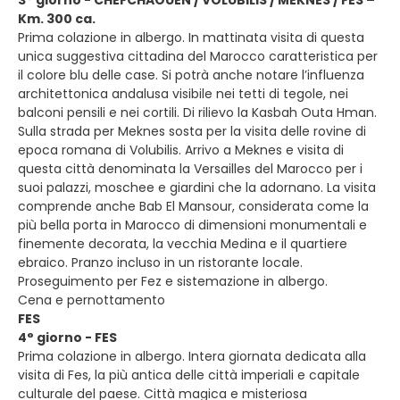
3° giorno - CHEFCHAOUEN / VOLUBILIS / MEKNES / FES –
Km. 300 ca.
Prima colazione in albergo. In mattinata visita di questa
unica suggestiva cittadina del Marocco caratteristica per
il colore blu delle case. Si potrà anche notare l’influenza
architettonica andalusa visibile nei tetti di tegole, nei
balconi pensili e nei cortili. Di rilievo la Kasbah Outa Hman.
Sulla strada per Meknes sosta per la visita delle rovine di
epoca romana di Volubilis. Arrivo a Meknes e visita di
questa città denominata la Versailles del Marocco per i
suoi palazzi, moschee e giardini che la adornano. La visita
comprende anche Bab El Mansour, considerata come la
più bella porta in Marocco di dimensioni monumentali e
finemente decorata, la vecchia Medina e il quartiere
ebraico. Pranzo incluso in un ristorante locale.
Proseguimento per Fez e sistemazione in albergo.
Cena e pernottamento
FES
4° giorno - FES
Prima colazione in albergo. Intera giornata dedicata alla
visita di Fes, la più antica delle città imperiali e capitale
culturale del paese. Città magica e misteriosa