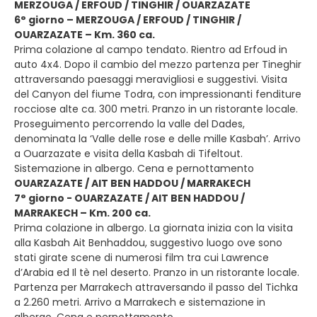
MERZOUGA / ERFOUD / TINGHIR / OUARZAZATE
6° giorno – MERZOUGA / ERFOUD / TINGHIR /
OUARZAZATE – Km. 360 ca.
Prima colazione al campo tendato. Rientro ad Erfoud in
auto 4x4. Dopo il cambio del mezzo partenza per Tineghir
attraversando paesaggi meravigliosi e suggestivi. Visita
del Canyon del fiume Todra, con impressionanti fenditure
rocciose alte ca. 300 metri. Pranzo in un ristorante locale.
Proseguimento percorrendo la valle del Dades,
denominata la ‘Valle delle rose e delle mille Kasbah’. Arrivo
a Ouarzazate e visita della Kasbah di Tifeltout.
Sistemazione in albergo. Cena e pernottamento
OUARZAZATE / AIT BEN HADDOU / MARRAKECH
7° giorno - OUARZAZATE / AIT BEN HADDOU /
MARRAKECH – Km. 200 ca.
Prima colazione in albergo. La giornata inizia con la visita
alla Kasbah Ait Benhaddou, suggestivo luogo ove sono
stati girate scene di numerosi film tra cui Lawrence
d’Arabia ed Il tè nel deserto. Pranzo in un ristorante locale.
Partenza per Marrakech attraversando il passo del Tichka
a 2.260 metri. Arrivo a Marrakech e sistemazione in