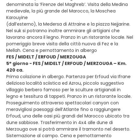
denominata la ‘Firenze del Maghreb’. Visita della Medina
medievale, la più grande del Marocco, la Moschea
Karouyine
(dall’esterno), la Medersa di Attraine e la piazza Nejjarine.
Nel suk si potranno inoltre ammirare gli artigiani che
lavorano ancora il legno. Pranzo in un ristorante locale. Nel
pomeriggio breve visita della città nuova di Fez e la
Mellah. Cena e pernottamento in albergo
FES / MIDELT / ERFOUD / MERZOUGA
5° giorno - FES / MIDELT / ERFOUD / MERZOUGA – Km.
420 ca.
Prima colazione in albergo. Partenza per Erfoud via Ifrane
deliziosa località sciistica ed Azrou, piccolo suggestivo
villaggio berbero famoso per le sculture artigianali in
legno e tessitura di tappeti. Pranzo in un ristorante locale.
Proseguimento attraverso spettacolari canyon con
meravigliosi paesaggi dell’Atlante fino a raggiungere
Erfoud, una delle oasi più grandi del Marocco ubicato tra
dune sabbiose. Trasferimento in 4x4 alle dune di
Merzouga ove si potrà ammirare il tramonto nel deserto.
Sistemazione al campo. Cena e pernottamento