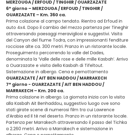
MERZOUGA / ERFOUD / TINGHIR / OUARZAZATE
6° giorno – MERZOUGA / ERFOUD / TINGHIR /
OUARZAZATE – Km. 360 ca.
Prima colazione al campo tendato. Rientro ad Erfoud in
auto 4x4. Dopo il cambio del mezzo partenza per Tineghir
attraversando paesaggi meravigliosi e suggestivi. Visita
del Canyon del fiume Todra, con impressionanti fenditure
rocciose alte ca. 300 metri. Pranzo in un ristorante locale.
Proseguimento percorrendo la valle del Dades,
denominata la ‘Valle delle rose e delle mille Kasbah’. Arrivo
a Ouarzazate e visita della Kasbah di Tifeltout.
Sistemazione in albergo. Cena e pernottamento
OUARZAZATE / AIT BEN HADDOU / MARRAKECH
7° giorno - OUARZAZATE / AIT BEN HADDOU /
MARRAKECH – Km. 200 ca.
Prima colazione in albergo. La giornata inizia con la visita
alla Kasbah Ait Benhaddou, suggestivo luogo ove sono
stati girate scene di numerosi film tra cui Lawrence
d’Arabia ed Il tè nel deserto. Pranzo in un ristorante locale.
Partenza per Marrakech attraversando il passo del Tichka
a 2.260 metri. Arrivo a Marrakech e sistemazione in