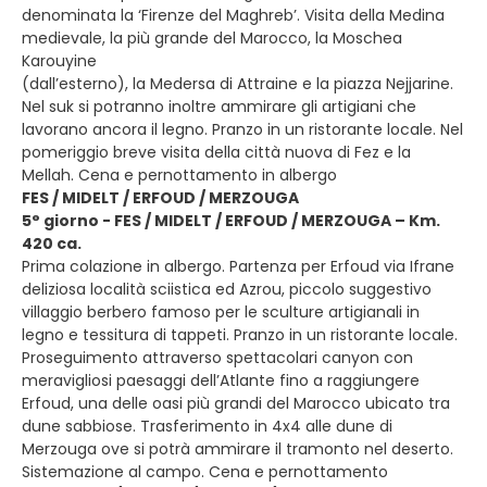
denominata la ‘Firenze del Maghreb’. Visita della Medina
medievale, la più grande del Marocco, la Moschea
Karouyine
(dall’esterno), la Medersa di Attraine e la piazza Nejjarine.
Nel suk si potranno inoltre ammirare gli artigiani che
lavorano ancora il legno. Pranzo in un ristorante locale. Nel
pomeriggio breve visita della città nuova di Fez e la
Mellah. Cena e pernottamento in albergo
FES / MIDELT / ERFOUD / MERZOUGA
5° giorno - FES / MIDELT / ERFOUD / MERZOUGA – Km.
420 ca.
Prima colazione in albergo. Partenza per Erfoud via Ifrane
deliziosa località sciistica ed Azrou, piccolo suggestivo
villaggio berbero famoso per le sculture artigianali in
legno e tessitura di tappeti. Pranzo in un ristorante locale.
Proseguimento attraverso spettacolari canyon con
meravigliosi paesaggi dell’Atlante fino a raggiungere
Erfoud, una delle oasi più grandi del Marocco ubicato tra
dune sabbiose. Trasferimento in 4x4 alle dune di
Merzouga ove si potrà ammirare il tramonto nel deserto.
Sistemazione al campo. Cena e pernottamento