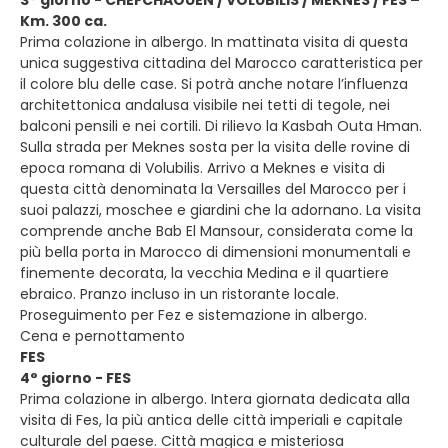
3° giorno - CHEFCHAOUEN / VOLUBILIS / MEKNES / FES –
Km. 300 ca.
Prima colazione in albergo. In mattinata visita di questa
unica suggestiva cittadina del Marocco caratteristica per
il colore blu delle case. Si potrà anche notare l’influenza
architettonica andalusa visibile nei tetti di tegole, nei
balconi pensili e nei cortili. Di rilievo la Kasbah Outa Hman.
Sulla strada per Meknes sosta per la visita delle rovine di
epoca romana di Volubilis. Arrivo a Meknes e visita di
questa città denominata la Versailles del Marocco per i
suoi palazzi, moschee e giardini che la adornano. La visita
comprende anche Bab El Mansour, considerata come la
più bella porta in Marocco di dimensioni monumentali e
finemente decorata, la vecchia Medina e il quartiere
ebraico. Pranzo incluso in un ristorante locale.
Proseguimento per Fez e sistemazione in albergo.
Cena e pernottamento
FES
4° giorno - FES
Prima colazione in albergo. Intera giornata dedicata alla
visita di Fes, la più antica delle città imperiali e capitale
culturale del paese. Città magica e misteriosa