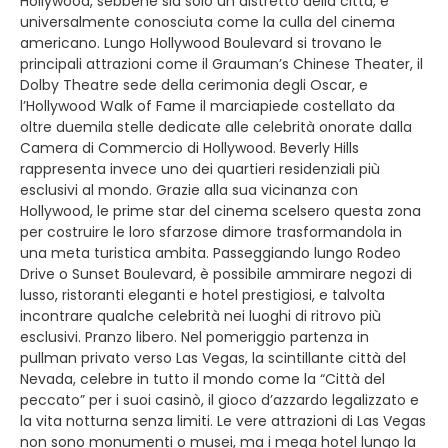
Hollywood, sebbene sia solo un distretto della città, è
universalmente conosciuta come la culla del cinema
americano. Lungo Hollywood Boulevard si trovano le
principali attrazioni come il Grauman’s Chinese Theater, il
Dolby Theatre sede della cerimonia degli Oscar, e
l’Hollywood Walk of Fame il marciapiede costellato da
oltre duemila stelle dedicate alle celebrità onorate dalla
Camera di Commercio di Hollywood. Beverly Hills
rappresenta invece uno dei quartieri residenziali più
esclusivi al mondo. Grazie alla sua vicinanza con
Hollywood, le prime star del cinema scelsero questa zona
per costruire le loro sfarzose dimore trasformandola in
una meta turistica ambita. Passeggiando lungo Rodeo
Drive o Sunset Boulevard, è possibile ammirare negozi di
lusso, ristoranti eleganti e hotel prestigiosi, e talvolta
incontrare qualche celebrità nei luoghi di ritrovo più
esclusivi. Pranzo libero. Nel pomeriggio partenza in
pullman privato verso Las Vegas, la scintillante città del
Nevada, celebre in tutto il mondo come la “Città del
peccato” per i suoi casinò, il gioco d’azzardo legalizzato e
la vita notturna senza limiti. Le vere attrazioni di Las Vegas
non sono monumenti o musei, ma i mega hotel lungo la