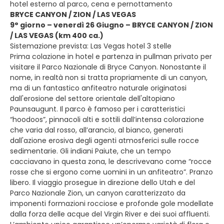
hotel esterno al parco, cena e pernottamento
BRYCE CANYON / ZION / LAS VEGAS
9° giorno – venerdì 26 Giugno – BRYCE CANYON / ZION
/ LAS VEGAS (km 400 ca.)
Sistemazione prevista: Las Vegas hotel 3 stelle
Prima colazione in hotel e partenza in pullman privato per
visitare il Parco Nazionale di Bryce Canyon. Nonostante il
nome, in realtà non si tratta propriamente di un canyon,
ma di un fantastico anfiteatro naturale originatosi
dall'erosione del settore orientale dell'altopiano
Paunsaugunt. Il parco è famoso per i caratteristici
“hoodoos”, pinnacoli alti e sottili dall’intensa colorazione
che varia dal rosso, all’arancio, al bianco, generati
dall'azione erosiva degli agenti atmosferici sulle rocce
sedimentarie. Gli indiani Paiute, che un tempo
cacciavano in questa zona, le descrivevano come “rocce
rosse che si ergono come uomini in un anfiteatro”. Pranzo
libero. Il viaggio prosegue in direzione dello Utah e del
Parco Nazionale Zion, un canyon caratterizzato da
imponenti formazioni rocciose e profonde gole modellate
dalla forza delle acque del Virgin River e dei suoi affluenti.