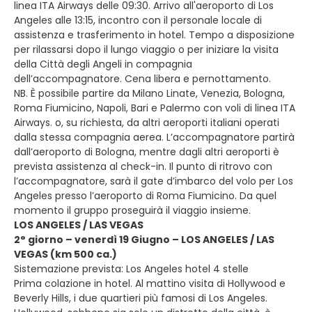
linea ITA Airways delle 09:30. Arrivo all'aeroporto di Los
Angeles alle 13:15, incontro con il personale locale di
assistenza e trasferimento in hotel. Tempo a disposizione
per rilassarsi dopo il lungo viaggio o per iniziare la visita
della Città degli Angeli in compagnia
dell’accompagnatore. Cena libera e pernottamento.
NB. È possibile partire da Milano Linate, Venezia, Bologna,
Roma Fiumicino, Napoli, Bari e Palermo con voli di linea ITA
Airways. o, su richiesta, da altri aeroporti italiani operati
dalla stessa compagnia aerea. L’accompagnatore partirà
dall’aeroporto di Bologna, mentre dagli altri aeroporti è
prevista assistenza al check-in. Il punto di ritrovo con
l’accompagnatore, sarà il gate d’imbarco del volo per Los
Angeles presso l’aeroporto di Roma Fiumicino. Da quel
momento il gruppo proseguirà il viaggio insieme.
LOS ANGELES / LAS VEGAS
2° giorno – venerdì 19 Giugno – LOS ANGELES / LAS
VEGAS (km 500 ca.)
Sistemazione prevista: Los Angeles hotel 4 stelle
Prima colazione in hotel. Al mattino visita di Hollywood e
Beverly Hills, i due quartieri più famosi di Los Angeles.