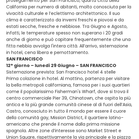
proseguimento per San Francisco, quarta città della
California per numero di abitanti, molto conosciuta per la
vivacità culturale e l’eclettismo architettonico. Il suo
clima è caratterizzato da inverni freschi e piovosi e da
estati secche, fresche e nebbiose. Tra Giugno e Agosto,
infatti, le temperature spesso non superano i 20 gradi
anche di giorno e può capitare frequentemente che una
fitta nebbia avvolga l'intera città. All’arrivo, sistemazione
in hotel, cena libera e pernottamento.
SAN FRANCISCO
12° giorno – lunedì 29 Giugno – SAN FRANCISCO
Sistemazione prevista: San Francisco hotel 4 stelle
Prima colazione in hotel. Al mattino, partenza per visitare
la bella metropoli californiana, famosa per i suoi quartieri
come il popolarissimo Fisherman's Wharf, dove si trova il
centro commerciale Pier 39, Chinatown, che ospita la più
antica e la più grande comunità cinese al di fuori dell’Asia,
Castro, conosciuto in tutto il mondo per essere il cuore
della comunità gay, Mission District, il quartiere latino-
americano che prende il nome dalla prima missione
spagnola. Altre zone d’interesse sono Market Street e
Union Square, rispettivamente la via principale e la piazza