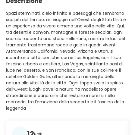
Descrizione
Spazi sterminati, cielo infinito e paesaggi che sembrano
scolpiti dal tempo: un viaggio nell’Ovest degli Stati Uniti è
un’esperienza da vivere almeno una volta nella vita. Qui,
tra deserti e canyon, montagne e foreste secolari, ogni
scorcio racconta una storia millenaria, mentre le luci del
tramonto trasformano rocce e gole in quadri viventi.
Attraversando California, Nevada, Arizona e Utah, si
incontrano città iconiche come Los Angeles, con il suo
fascino urbano e costiero, Las Vegas, scintillante oasi di
luce nel deserto, e San Francisco, con le sue colline e il
celebre Golden Gate, alternando la meraviglia della
natura alla vitalità delle città. Ogni tappa svela lo spirito
dell’Ovest: luoghi dove la natura ha modellato opere
straordinarie e panorami che restano impressi nella
memoria, tra l’emozione della scoperta e il fascino della
leggenda
12
Notti