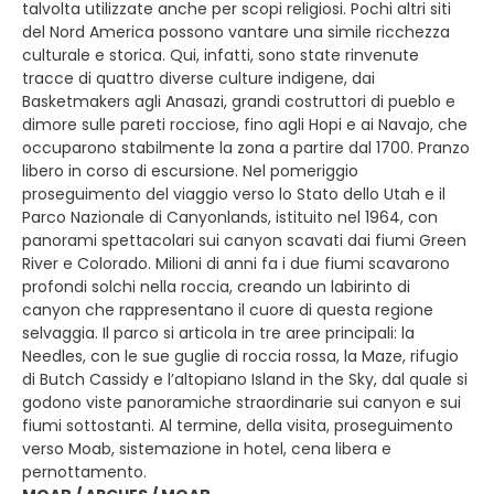
talvolta utilizzate anche per scopi religiosi. Pochi altri siti
del Nord America possono vantare una simile ricchezza
culturale e storica. Qui, infatti, sono state rinvenute
tracce di quattro diverse culture indigene, dai
Basketmakers agli Anasazi, grandi costruttori di pueblo e
dimore sulle pareti rocciose, fino agli Hopi e ai Navajo, che
occuparono stabilmente la zona a partire dal 1700. Pranzo
libero in corso di escursione. Nel pomeriggio
proseguimento del viaggio verso lo Stato dello Utah e il
Parco Nazionale di Canyonlands, istituito nel 1964, con
panorami spettacolari sui canyon scavati dai fiumi Green
River e Colorado. Milioni di anni fa i due fiumi scavarono
profondi solchi nella roccia, creando un labirinto di
canyon che rappresentano il cuore di questa regione
selvaggia. Il parco si articola in tre aree principali: la
Needles, con le sue guglie di roccia rossa, la Maze, rifugio
di Butch Cassidy e l’altopiano Island in the Sky, dal quale si
godono viste panoramiche straordinarie sui canyon e sui
fiumi sottostanti. Al termine, della visita, proseguimento
verso Moab, sistemazione in hotel, cena libera e
pernottamento.