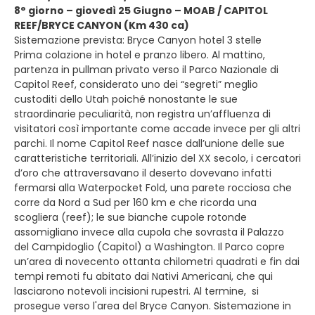
8° giorno – giovedì 25 Giugno – MOAB / CAPITOL
REEF/BRYCE CANYON (Km 430 ca)
Sistemazione prevista: Bryce Canyon hotel 3 stelle
Prima colazione in hotel e pranzo libero. Al mattino,
partenza in pullman privato verso il Parco Nazionale di
Capitol Reef, considerato uno dei “segreti” meglio
custoditi dello Utah poiché nonostante le sue
straordinarie peculiarità, non registra un’affluenza di
visitatori così importante come accade invece per gli altri
parchi. Il nome Capitol Reef nasce dall’unione delle sue
caratteristiche territoriali. All’inizio del XX secolo, i cercatori
d’oro che attraversavano il deserto dovevano infatti
fermarsi alla Waterpocket Fold, una parete rocciosa che
corre da Nord a Sud per 160 km e che ricorda una
scogliera (reef); le sue bianche cupole rotonde
assomigliano invece alla cupola che sovrasta il Palazzo
del Campidoglio (Capitol) a Washington. Il Parco copre
un’area di novecento ottanta chilometri quadrati e fin dai
tempi remoti fu abitato dai Nativi Americani, che qui
lasciarono notevoli incisioni rupestri. Al termine, si
prosegue verso l'area del Bryce Canyon. Sistemazione in