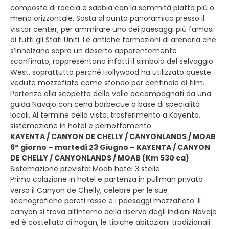
composte di roccia e sabbia con la sommità piatta più o
meno orizzontale. Sosta al punto panoramico presso il
visitor center, per ammirare uno dei paesaggi più famosi
di tutti gli Stati Uniti. Le antiche formazioni di arenaria che
s’innalzano sopra un deserto apparentemente
sconfinato, rappresentano infatti il simbolo del selvaggio
West, soprattutto perché Hollywood ha utilizzato queste
vedute mozzafiato come sfondo per centinaia di film.
Partenza alla scopetta della valle accompagnati da una
guida Navajo con cena barbecue a base di specialità
locali. Al termine della vista, trasferimento a Kayenta,
sistemazione in hotel e pernottamento
KAYENTA / CANYON DE CHELLY / CANYONLANDS / MOAB
6° giorno – martedì 23 Giugno – KAYENTA / CANYON
DE CHELLY / CANYONLANDS / MOAB (Km 530 ca)
Sistemazione prevista: Moab hotel 3 stelle
Prima colazione in hotel e partenza in pullman privato
verso il Canyon de Chelly, celebre per le sue
scenografiche pareti rosse e i paesaggi mozzafiato. Il
canyon si trova all’interno della riserva degli indiani Navajo
ed è costellato di hogan, le tipiche abitazioni tradizionali