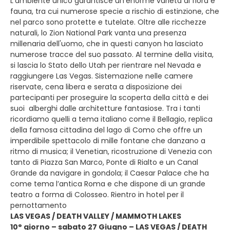
L’ambiente unico garantisce un’enorme varietà di flora e
fauna, tra cui numerose specie a rischio di estinzione, che
nel parco sono protette e tutelate. Oltre alle ricchezze
naturali, lo Zion National Park vanta una presenza
millenaria dell'uomo, che in questi canyon ha lasciato
numerose tracce del suo passato. Al termine della visita,
si lascia lo Stato dello Utah per rientrare nel Nevada e
raggiungere Las Vegas. Sistemazione nelle camere
riservate, cena libera e serata a disposizione dei
partecipanti per proseguire la scoperta della città e dei
suoi alberghi dalle architetture fantasiose. Tra i tanti
ricordiamo quelli a tema italiano come il Bellagio, replica
della famosa cittadina del lago di Como che offre un
imperdibile spettacolo di mille fontane che danzano a
ritmo di musica; il Venetian, ricostruzione di Venezia con
tanto di Piazza San Marco, Ponte di Rialto e un Canal
Grande da navigare in gondola; il Caesar Palace che ha
come tema l’antica Roma e che dispone di un grande
teatro a forma di Colosseo. Rientro in hotel per il
pernottamento
LAS VEGAS / DEATH VALLEY / MAMMOTH LAKES
10° giorno – sabato 27 Giugno – LAS VEGAS / DEATH