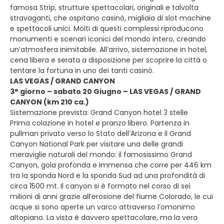
famosa Strip, strutture spettacolari, originali e talvolta
stravaganti, che ospitano casinò, migliaia di slot machine
e spettacoli unici. Molti di questi complessi riproducono
monumenti e scenari iconici del mondo intero, creando
un’atmosfera inimitabile. All’arrivo, sistemazione in hotel,
cena libera e serata a disposizione per scoprire la città o
tentare la fortuna in uno dei tanti casinò.
LAS VEGAS / GRAND CANYON
3° giorno – sabato 20 Giugno – LAS VEGAS / GRAND
CANYON (km 210 ca.)
Sistemazione prevista: Grand Canyon hotel 3 stelle
Prima colazione in hotel e pranzo libero. Partenza in
pullman privato verso lo Stato dell’Arizona e il Grand
Canyon National Park per visitare una delle grandi
meraviglie naturali del mondo: il famosissimo Grand
Canyon, gola profonda e immensa che corre per 446 km
tra la sponda Nord e la sponda Sud ad una profondità di
circa 1500 mt. Il canyon si è formato nel corso di sei
milioni di anni grazie all’erosione del fiume Colorado, le cui
acque si sono aperte un varco attraverso l’omonimo
altopiano. La vista è davvero spettacolare, ma la vera