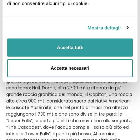
MAMMOTH LAKES / YOSEMITE / SAN FRANCISCO
di non consentire alcuni tipi di cookie.
11° giorno – domenica 28 Giugno – MAMMOTH LAKES /
YOSEMITE / SAN FRANCISCO (km 450 ca.)
Sistemazione prevista: San Francisco hotel 4 stelle
Mostra dettagli
Prima colazione in hotel e pranzo libero. Partenza in
pullman privato per il Parco Nazionale di Yosemite, uno dei
più famosi del Paese. Si valica il passo Tioga (ca. 3000 mt.
Accetta tutti
di altitudine) per poi scendere lungo il versante
occidentale della Sierra Nevada. Lo Yosemite National Park
ha più o meno le stesse dimensioni della Valle d'Aosta e
offre scenari spettacolari, fatti di cascare, foreste, cupole
Accetta necessari
di roccia levigate da antichi ghiacciai, pareti verticali di
granito e prati fioriti. Fra le principali attrattive del parco
ricordiamo: Half Dome, alta 2700 mt e ritenuta la più
grande roccia granitica del mondo; El Capitan, una roccia
alta circa 900 mt. considerata sacra dai Nativi Americani;
le cascate Yosemite, che nel punto di massima altezza
raggiungono i 730 mt e che sono divise in tre parti: le
“Upper Falls”, la parte più alta che arriva fino alla sorgente,
“The Cascades”, dove l'acqua compie il salto più alto ed
infine le “Lower Falls”, il punto più basso. Al termine,