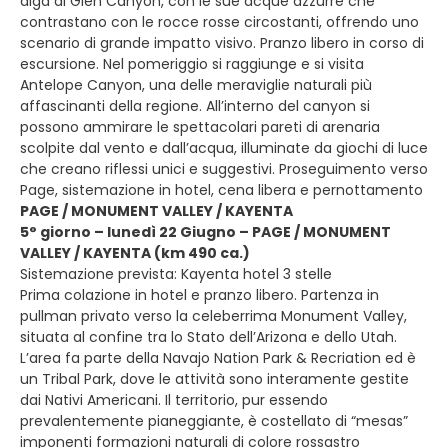
diga di Glen Canyon, con le sue acque azzurre che
contrastano con le rocce rosse circostanti, offrendo uno
scenario di grande impatto visivo. Pranzo libero in corso di
escursione. Nel pomeriggio si raggiunge e si visita
Antelope Canyon, una delle meraviglie naturali più
affascinanti della regione. All’interno del canyon si
possono ammirare le spettacolari pareti di arenaria
scolpite dal vento e dall’acqua, illuminate da giochi di luce
che creano riflessi unici e suggestivi. Proseguimento verso
Page, sistemazione in hotel, cena libera e pernottamento
PAGE / MONUMENT VALLEY / KAYENTA
5° giorno – lunedì 22 Giugno – PAGE / MONUMENT
VALLEY / KAYENTA (km 490 ca.)
Sistemazione prevista: Kayenta hotel 3 stelle
Prima colazione in hotel e pranzo libero. Partenza in
pullman privato verso la celeberrima Monument Valley,
situata al confine tra lo Stato dell’Arizona e dello Utah.
L’area fa parte della Navajo Nation Park & Recriation ed è
un Tribal Park, dove le attività sono interamente gestite
dai Nativi Americani. Il territorio, pur essendo
prevalentemente pianeggiante, è costellato di “mesas”
imponenti formazioni naturali di colore rossastro