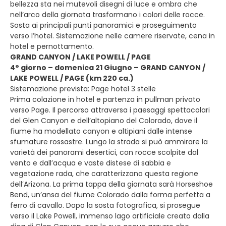
bellezza sta nei mutevoli disegni di luce e ombra che
nell’arco della giornata trasformano i colori delle rocce.
Sosta ai principali punti panoramici e proseguimento
verso l’hotel. Sistemazione nelle camere riservate, cena in
hotel e pernottamento.
GRAND CANYON / LAKE POWELL / PAGE
4° giorno – domenica 21 Giugno – GRAND CANYON /
LAKE POWELL / PAGE (km 220 ca.)
Sistemazione prevista: Page hotel 3 stelle
Prima colazione in hotel e partenza in pullman privato
verso Page. Il percorso attraversa i paesaggi spettacolari
del Glen Canyon e dell’altopiano del Colorado, dove il
fiume ha modellato canyon e altipiani dalle intense
sfumature rossastre. Lungo la strada si può ammirare la
varietà dei panorami desertici, con rocce scolpite dal
vento e dall’acqua e vaste distese di sabbia e
vegetazione rada, che caratterizzano questa regione
dell’Arizona. La prima tappa della giornata sarà Horseshoe
Bend, un’ansa del fiume Colorado dalla forma perfetta a
ferro di cavallo. Dopo la sosta fotografica, si prosegue
verso il Lake Powell, immenso lago artificiale creato dalla