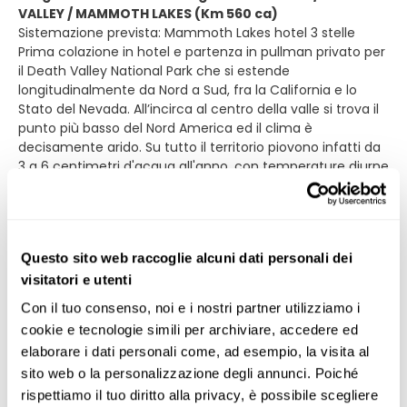
VALLEY / MAMMOTH LAKES (Km 560 ca)
Sistemazione prevista: Mammoth Lakes hotel 3 stelle
Prima colazione in hotel e partenza in pullman privato per
il Death Valley National Park che si estende
longitudinalmente da Nord a Sud, fra la California e lo
Stato del Nevada. All’incirca al centro della valle si trova il
punto più basso del Nord America ed il clima è
decisamente arido. Su tutto il territorio piovono infatti da
3 a 6 centimetri d'acqua all'anno, con temperature diurne
che da Maggio a Settembre raggiungono in media i 40-
45 °C superando talvolta i 50 °C. Le zone più importanti e
facilmente raggiungibili del parco sono Zabriskie Point,
località molto spettacolare perché la sua particolare
Questo sito web raccoglie alcuni dati personali dei
aridità la fa assomigliare ad un luogo extraterrestre e
Stovepipe Wells, dove si trovano ancora i carri
visitatori e utenti
abbandonati dai fortyniner e dove il vento ha depositato
Con il tuo consenso, noi e i nostri partner utilizziamo i 
sabbia per cinque chilometri quadrati formando
cookie e tecnologie simili per archiviare, accedere ed 
bellissime dune. Pranzo libero durante il viaggio. Lasciata
elaborare i dati personali come, ad esempio, la visita al 
la depressione desertica di Death Valley, si prosegue
sito web o la personalizzazione degli annunci. Poiché 
attraverso le foreste della Sierra Nevada fino a Mammoth
Lakes. Sistemazione in hotel, cena libera e pernottamento
rispettiamo il tuo diritto alla privacy, è possibile scegliere 