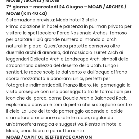
MOAB / ARCHES / MOAB
7° giorno – mercoledì 24 Giugno – MOAB / ARCHES /
MOAB (Km 40 ca)
Sistemazione prevista: Moab hotel 3 stelle
Prima colazione in hotel e partenza in pullman privato per
visitare lo spettacolare Parco Nazionale Arches, famoso
per ospitare il più grande numero al mondo di archi
naturali in pietra. Quest’area protetta conserva oltre
duemila archi di arenaria, dal massiccio Turret Arch ai
leggendari Delicate Arch e Landscape Arch, simboli della
straordinaria bellezza del deserto dello Utah. Lungo i
sentieri, le rocce scolpite dal vento e dall’acqua offrono
scorci mozzafiato e panorami unici, perfetti per
fotografie indimenticabili. Pranzo libero. Nel pomeriggio la
visita prosegue con una passeggiata tra le formazioni più
iconiche del parco, come Double Arch e Balanced Rock,
esplorando canyon e torri di pietra che si stagliano contro
il cielo. La luce del tardo pomeriggio accende di calde
sfumature arancioni e rosate le rocce, regalando
un’atmosfera magica e suggestiva. Rientro in hotel a
Moab, cena libera e pernottamento
MOAB / CAPITOL REEF/BRYCE CANYON