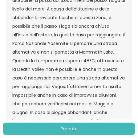
altitudine: si passa dai 3.000 metri del passo Tioga al
livello del mare. A causa dell’altitudine e delle
abbondanti nevicate tipiche di questa zona, è
possibile che il passo Tioga sia ancora chiuso
all’inizio dell’estate. In questo caso per raggiungere il
Parco Nazionale Yosemite si percorre una strada
alternativa e non si pernotta a Mammoth Lake.
Quando la temperatura supera i 48°C, attraversare
la Death Valley non è possibile e anche in questo
caso è necessario percorrere una strada alternativa
per raggiunge Las Vegas. L'attraversamento risulta
impossibile anche in caso di improvvise alluvioni,
che potrebbero verificarsi nei mesi di Maggio e
Giugno. In caso di piogge abbondanti anche
l’Antelope Canyon viene chiuso per rischio
Prenota
inondazione. Per motivi tecnico/organizzativi,