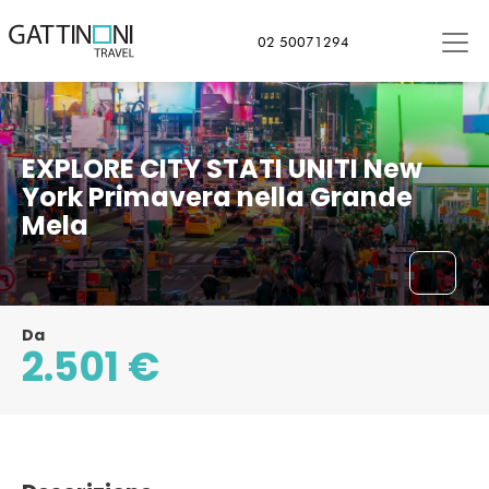
02 50071294
EXPLORE CITY STATI UNITI New
York Primavera nella Grande
Mela
Da
2.501 €