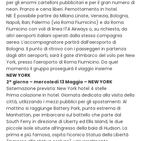
per gli enormi cartelloni pubblicitari e per il gran numero di
neon. Pranzo e cena liberi. Pernottamento in hotel.
NB. È possibile partire da Milano Linate, Venezia, Bologna,
Napoli, Bari, Palermo (via Roma Fiumicino) e da Roma
Fiumicino con voli di linea ITA Airways o, su richiesta, da
altri aeroporti italiani operati dalla stessa compagnia
aerea. L’accompagnatore partirà dall’aeroporto di
Bologna. Il punto di ritrovo con i passeggeri in partenza
dagli altri aeroporti, sarà il gate d’imbarco del volo per New
York, presso l’aeroporto di Roma Fiumicino. Da quel
momento il gruppo proseguirà il viaggio insieme
NEW YORK
2° giorno – mercoledì 13 Maggio – NEW YORK
Sistemazione prevista: New York hotel 4 stelle
Prima colazione in hotel. Giornata dedicata alla visita della
città, utilizzando i mezzi pubblici per gli spostamenti. Al
mattino si raggiunge Battery Park, punta estrema di
Manhattan, per imbarcarsi sul battello che parte dal
South Ferry in direzione di Liberty ed Ellis Island, le due
piccole isole situate all’ingresso della baia di Hudson. La
prima e più famosa, ospita l’iconica Statua della Libertà