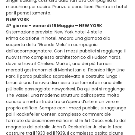
Singer Building, costruito dalla famosa compagnia di
macchine per cucire. Pranzo e cena liberi. Rientro in hotel
per il pernottamento.
NEW YORK
4° giorno – venerdì 15 Maggio – NEW YORK
Sistemazione prevista: New York hotel 4 stelle
Prima colazione in hotel. Ancora una giornata alla
scoperta della “Grande Mela” in compagnia
dell’accompagnatore. Con i mezzi pubblici si raggiunge il
nuovissimo complesso architettonico di Hudson Yards,
dove si trova il Chelsea Market, uno dei più famosi
mercati gastronomici di Manhattan e l’iconico High Line
Park, il parco pubblico sopraelevato e costruito lungo i
binari di una ferrovia dismessa trasformata in una delle
più belle passeggiate newyorkesi. Da qui poi si raggiunge
The Vassel, una moderna struttura dall’aspetto molto
curioso a metà strada tra un’opera d’arte e un vero e
proprio edificio. Sempre con i mezzi pubblici, si raggiunge
poi il Rockefeller Center, complesso commerciale
formato da diciannove edifici in stile Art Decò, voluto dal
magnate del petrolio John D. Rockefeller Jr. che lo fece
costruire tra il 1930 ed il 1939. Il complesso ospita alcune