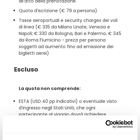
all'atto della prenotazione.
Quota d’iscrizione (€ 79 a persona)
Tasse aeroportuali e security charges dei voli
di linea (€ 335 da Milano Linate, Venezia e
Napoli; € 330 da Bologna, Bari e Palermo, € 345
da Roma Fiumicino - prezzi per persona
soggetti ad aumento fino ad emissione dei
biglietti aerei)
Escluso
La quota non comprende:
ESTA (USD 40 pp indicativi) o eventuale visto
d’ingresso negli Stati Uniti, che ogni
partecipante al viaggio dovrà richiedere
direttamente on-line. Il costo esatto sarà
formalizzato dalle competenti autorità
americane solo all'atto della richiesta