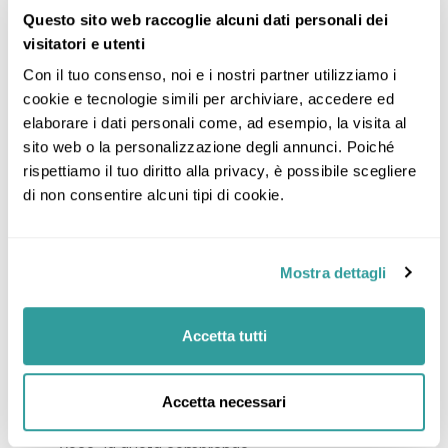
Le bevande, i pranzi e le cene
Questo sito web raccoglie alcuni dati personali dei
Biglietti d’ingresso a musei, monumenti, siti
visitatori e utenti
archeologici, parchi nazionali e luoghi
Con il tuo consenso, noi e i nostri partner utilizziamo i 
d’interesse storico/naturalistico/culturale non
cookie e tecnologie simili per archiviare, accedere ed 
menzionati alla voce “la quota comprende”
elaborare i dati personali come, ad esempio, la visita al 
Qualsiasi extra di carattere personale (ad
sito web o la personalizzazione degli annunci. Poiché 
esempio telefonate, servizio lavanderia
rispettiamo il tuo diritto alla privacy, è possibile scegliere 
etc.etc.)
di non consentire alcuni tipi di cookie.
Eventuali tasse per utilizzo delle macchine
fotografiche, cineprese, videocamere (incluse
quelle dei cellulari) da pagare all'ingresso di
parchi/siti/musei e in tutti i luoghi che lo
Mostra dettagli
richiedono
Peso in eccedenza dei bagagli rispetto ai kg.
Accetta tutti
indicati (da pagare direttamente alla
compagnia aerea all'imbarco)
le mance**
Accetta necessari
Tutto quanto non espressamente indicato alla