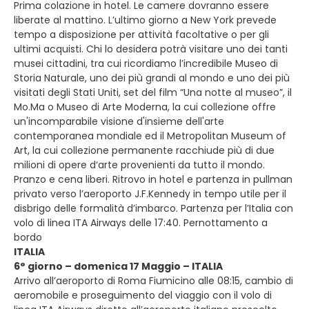
Prima colazione in hotel. Le camere dovranno essere
liberate al mattino. L’ultimo giorno a New York prevede
tempo a disposizione per attività facoltative o per gli
ultimi acquisti. Chi lo desidera potrà visitare uno dei tanti
musei cittadini, tra cui ricordiamo l’incredibile Museo di
Storia Naturale, uno dei più grandi al mondo e uno dei più
visitati degli Stati Uniti, set del film “Una notte al museo”, il
Mo.Ma o Museo di Arte Moderna, la cui collezione offre
un'incomparabile visione d'insieme dell'arte
contemporanea mondiale ed il Metropolitan Museum of
Art, la cui collezione permanente racchiude più di due
milioni di opere d‘arte provenienti da tutto il mondo.
Pranzo e cena liberi. Ritrovo in hotel e partenza in pullman
privato verso l’aeroporto J.F.Kennedy in tempo utile per il
disbrigo delle formalità d’imbarco. Partenza per l’Italia con
volo di linea ITA Airways delle 17:40. Pernottamento a
bordo
ITALIA
6° giorno – domenica 17 Maggio – ITALIA
Arrivo all’aeroporto di Roma Fiumicino alle 08:15, cambio di
aeromobile e proseguimento del viaggio con il volo di