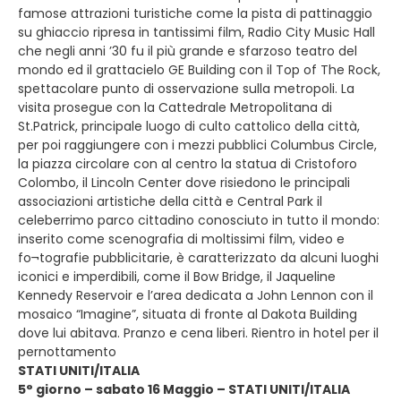
famose attrazioni turistiche come la pista di pattinaggio
su ghiaccio ripresa in tantissimi film, Radio City Music Hall
che negli anni ’30 fu il più grande e sfarzoso teatro del
mondo ed il grattacielo GE Building con il Top of The Rock,
spettacolare punto di osservazione sulla metropoli. La
visita prosegue con la Cattedrale Metropolitana di
St.Patrick, principale luogo di culto cattolico della città,
per poi raggiungere con i mezzi pubblici Columbus Circle,
la piazza circolare con al centro la statua di Cristoforo
Colombo, il Lincoln Center dove risiedono le principali
associazioni artistiche della città e Central Park il
celeberrimo parco cittadino conosciuto in tutto il mondo:
inserito come scenografia di moltissimi film, video e
fo¬tografie pubblicitarie, è caratterizzato da alcuni luoghi
iconici e imperdibili, come il Bow Bridge, il Jaqueline
Kennedy Reservoir e l’area dedicata a John Lennon con il
mosaico “Imagine”, situata di fronte al Dakota Building
dove lui abitava. Pranzo e cena liberi. Rientro in hotel per il
pernottamento
STATI UNITI/ITALIA
5° giorno – sabato 16 Maggio – STATI UNITI/ITALIA