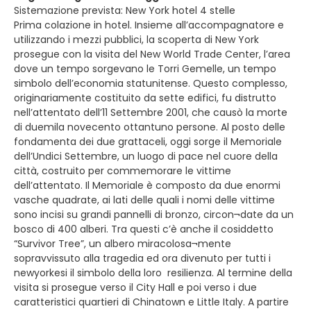
Sistemazione prevista: New York hotel 4 stelle
Prima colazione in hotel. Insieme all’accompagnatore e
utilizzando i mezzi pubblici, la scoperta di New York
prosegue con la visita del New World Trade Center, l’area
dove un tempo sorgevano le Torri Gemelle, un tempo
simbolo dell’economia statunitense. Questo complesso,
originariamente costituito da sette edifici, fu distrutto
nell’attentato dell’11 Settembre 2001, che causò la morte
di duemila novecento ottantuno persone. Al posto delle
fondamenta dei due grattaceli, oggi sorge il Memoriale
dell’Undici Settembre, un luogo di pace nel cuore della
città, costruito per commemorare le vittime
dell’attentato. Il Memoriale è composto da due enormi
vasche quadrate, ai lati delle quali i nomi delle vittime
sono incisi su grandi pannelli di bronzo, circon¬date da un
bosco di 400 alberi. Tra questi c’è anche il cosiddetto
“Survivor Tree”, un albero miracolosa¬mente
sopravvissuto alla tragedia ed ora divenuto per tutti i
newyorkesi il simbolo della loro resilienza. Al termine della
visita si prosegue verso il City Hall e poi verso i due
caratteristici quartieri di Chinatown e Little Italy. A partire