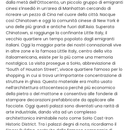
dalla metà dell’Ottocento, un piccolo gruppo di emigranti
cinesi s’insediò in un’area di Manhattan cercando di
ricreare un pezzo di Cina nel cuore della città. Nacque
così Chinatown e oggi la comunità cinese di New York è
una delle più grandi e antiche fuori dall’Asia. Superata
Chinatown, si raggiunge la confinante Little Italy, il
vecchio quartiere un tempo popolato dagli emigranti
italiani. Oggi la maggior parte dei nostri connazionali vive
in altre zone e la famosa Little Italy, centro della vita
italoamericana, esiste per lo più come una memoria
nostalgica. La visita prosegue a SoHo, abbreviazione di
“South of Houston Street”, vivace quartiere famoso per lo
shopping, in cui si trova un’importante concentrazione di
strutture in ghisa. Questo materiale era molto usato
nell’architettura ottocentesca perché più economico
della pietra o del mattone e consentiva alle fonderie di
stampare decorazioni prefabbricate da applicare alle
facciate. Oggi questi palazzi sono diventati una rarità di
arte industriale, dando vita ad un complesso
architettonico inimitabile noto come SoHo Cast-Iron
Historic District. Tra i palazzi degni di nota, ricordiamo il