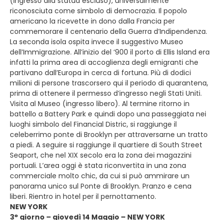
(ingresso alla statua escluso), universalmente
riconosciuta come simbolo di democrazia. Il popolo
americano la ricevette in dono dalla Francia per
commemorare il centenario della Guerra d’Indipendenza.
La seconda isola ospita invece il suggestivo Museo
dell’Immigrazione. All’inizio del ‘900 il porto di Ellis Island era
infatti la prima area di accoglienza degli emigranti che
partivano dall’Europa in cerca di fortuna. Più di dodici
milioni di persone trascorsero qui il periodo di quarantena,
prima di ottenere il permesso d’ingresso negli Stati Uniti.
Visita al Museo (ingresso libero). Al termine ritorno in
battello a Battery Park e quindi dopo una passeggiata nei
luoghi simbolo del Financial Distric, si raggiunge il
celeberrimo ponte di Brooklyn per attraversarne un tratto
a piedi. A seguire si raggiunge il quartiere di South Street
Seaport, che nel XIX secolo era la zona dei magazzini
portuali. L’area oggi è stata riconvertita in una zona
commerciale molto chic, da cui si può ammirare un
panorama unico sul Ponte di Brooklyn. Pranzo e cena
liberi. Rientro in hotel per il pernottamento.
NEW YORK
3° giorno – giovedì 14 Maggio – NEW YORK