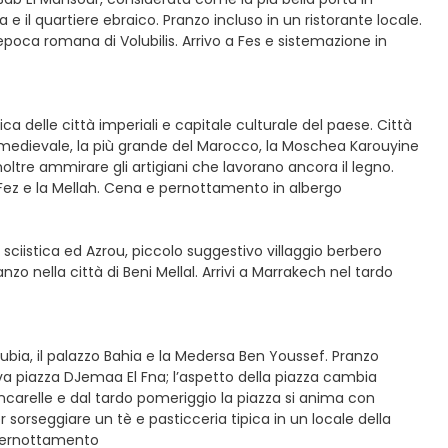
l quartiere ebraico. Pranzo incluso in un ristorante locale.
epoca romana di Volubilis. Arrivo a Fes e sistemazione in
ica delle città imperiali e capitale culturale del paese. Città
 medievale, la più grande del Marocco, la Moschea Karouyine
inoltre ammirare gli artigiani che lavorano ancora il legno.
i Fez e la Mellah. Cena e pernottamento in albergo
 sciistica ed Azrou, piccolo suggestivo villaggio berbero
anzo nella città di Beni Mellal. Arrivi a Marrakech nel tardo
oubia, il palazzo Bahia e la Medersa Ben Youssef. Pranzo
tiva piazza DJemaa El Fna; l’aspetto della piazza cambia
ncarelle e dal tardo pomeriggio la piazza si anima con
 sorseggiare un tè e pasticceria tipica in un locale della
. Pernottamento