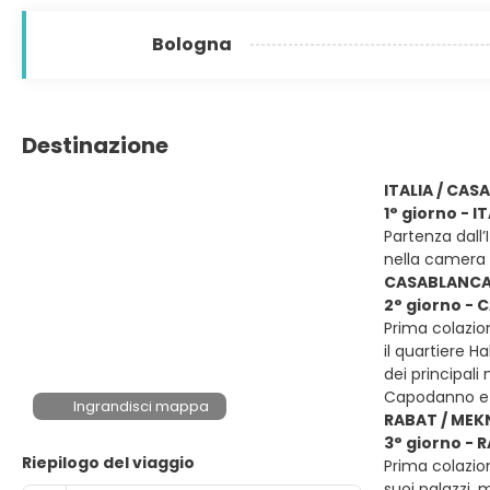
Bologna
Destinazione
ITALIA / CA
1° giorno - 
Partenza dall’
nella camera 
CASABLANCA
2° giorno - 
Prima colazio
il quartiere H
dei principal
Capodanno e
Ingrandisci mappa
RABAT / MEKN
3° giorno - 
Riepilogo del viaggio
Prima colazion
suoi palazzi,