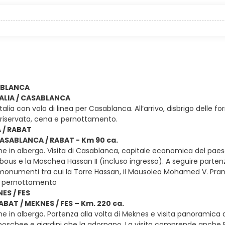
SABLANCA
ITALIA / CASABLANCA
Italia con volo di linea per Casablanca. All’arrivo, disbrigo delle
riservata, cena e pernottamento.
 / RABAT
CASABLANCA / RABAT - Km 90 ca.
ne in albergo. Visita di Casablanca, capitale economica del paes
abous e la Moschea Hassan II (incluso ingresso). A seguire parte
i monumenti tra cui la Torre Hassan, il Mausoleo Mohamed V. Pranz
 pernottamento
ES / FES
RABAT / MEKNES / FES – Km. 220 ca.
e in albergo. Partenza alla volta di Meknes e visita panoramica 
 moschee e giardini che la adornano. La visita comprende anche B