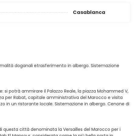
Casablanca
 formalità doganali etrasferimento in albergo. Sistemazione
e: si potrà ammirare il Palazzo Reale, la piazza Mohammed V,
nza per Rabat, capitale amministrativa del Marocco e visita
o in un ristorante locale. Sistemazione in albergo. Cenone di
di questa città denominata la Versailles del Marocco per i
ab El Mansour, considerata come la più bella porta in