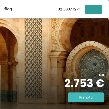
Blog
02 50071294
Da
2.753 €
Prenota