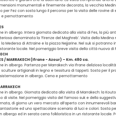
mensioni monumentali e finemente decorata, la vecchia Medina e i
per Fez con sosta lungo il percorso per la visita delle rovine di 
a e pernottamento
ES
e in albergo. Intera giornata dedicata alla visita di Fes, la più ant
eriosa denominata la ‘Firenze del Maghreb’. Visita della Medina
, la Medersa di Attraine e la piazza Nejjarine. Nel suk si potranno 
istorante locale. Nel pomeriggio breve visita della città nuova d
KECH
FES / MARRAKECH (Ifrane - Azour) – Km. 480 ca.
e in albergo. Partenza per Marrakech via Ifrane deliziosa località
sculture artigianali in legno e tessitura di tappeti. Sosta per il pr
 sistemazione in albergo. Cena e pernottamento
 MARRAKECH
e in albergo. Giornata dedicata alla visita di Marrakech: la Kout
so di visite. Nel pomeriggio visita del famoso suk e della sugges
ornata, di giorno un vero mercato all’aperto con innumerevoli ba
ntastorie ed uno spettacolare scenario di luci e colori. Sosta per
 in albergo ed in serata cena folkloristica in un ristorante locale