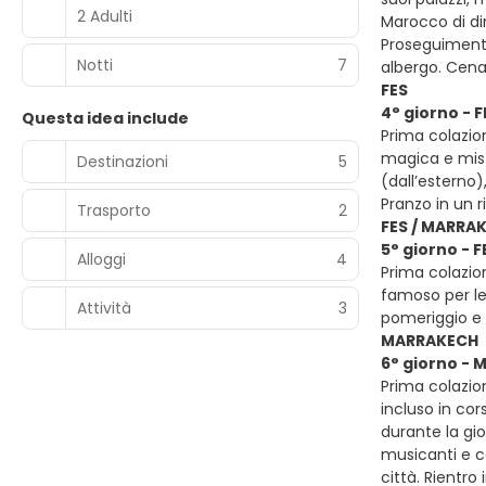
2 Adulti
Marocco di di
Proseguimento 
Notti
7
albergo. Cen
FES
4° giorno - F
Questa idea include
Prima colazion
magica e mist
Destinazioni
5
(dall’esterno)
Pranzo in un r
Trasporto
2
FES / MARRA
5° giorno - 
Alloggi
4
Prima colazion
famoso per le 
Attività
3
pomeriggio e
MARRAKECH
6° giorno -
Prima colazion
incluso in cor
durante la gi
musicanti e ca
città. Rientro