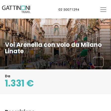
02 50071294
Voi Arenella con volo da Milano
Linate
Da
1.331 €