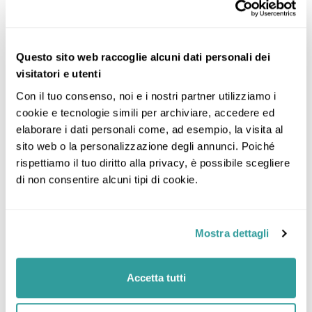
La quota comprende:
Questo sito web raccoglie alcuni dati personali dei
voli a/r con franchigia bagaglio di 23 kg
visitatori e utenti
trasferimenti collettivi a/r
Con il tuo consenso, noi e i nostri partner utilizziamo i 
soggiorno di 7 notti in camera family standard
cookie e tecnologie simili per archiviare, accedere ed 
con trattamento soft all inclusive
elaborare i dati personali come, ad esempio, la visita al 
polizza medico bagaglio annullamento
sito web o la personalizzazione degli annunci. Poiché 
rispettiamo il tuo diritto alla privacy, è possibile scegliere 
tasse aeroportuali
di non consentire alcuni tipi di cookie.
tessera club
Escluso
Mostra dettagli
La quota non comprende:
Accetta tutti
eventuale tassa di soggiorno da pagare in loco