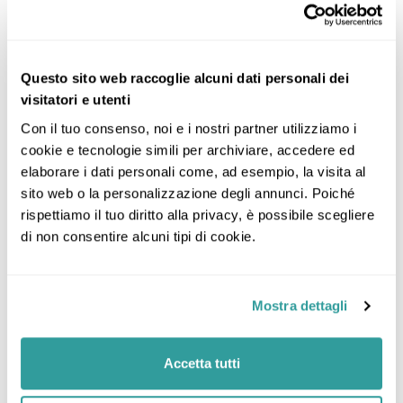
Giorno 8: Palermo, Sicilia
Questo sito web raccoglie alcuni dati personali dei
Incluso
visitatori e utenti
Con il tuo consenso, noi e i nostri partner utilizziamo i 
La quota comprende:
cookie e tecnologie simili per archiviare, accedere ed 
elaborare i dati personali come, ad esempio, la visita al 
voli a/r con franchigia bagaglio di 23 kg
sito web o la personalizzazione degli annunci. Poiché 
trasferimenti collettivi a/r
rispettiamo il tuo diritto alla privacy, è possibile scegliere 
di non consentire alcuni tipi di cookie.
soggiorno di 7 notti in camera standard con
trattamento pensione completa + bevande
polizza medico bagaglio annullamento
Mostra dettagli
Escluso
Accetta tutti
La quota non comprende: