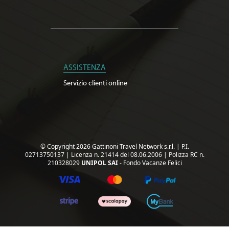
ASSISTENZA
Servizio clienti online
© Copyright 2026 Gattinoni Travel Network s.r.l.
|
P.I.
02713750137
|
Licenza n. 21414 del 08.06.2006
|
Polizza RC n.
210328029
UNIPOL SAI
- Fondo Vacanze Felici