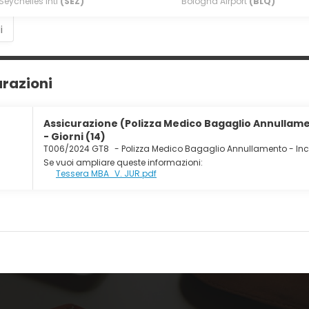
Seychelles Intl
(SEZ)
Bologna Airport
(BLQ)
tà di un bar/lounge e un bar a bordo piscina. La colazione prepara
:30 alle ore 10:30.
i
ruire di un pratico servizio di lavanderia e lavaggio a secco, una 
gratuito è disponibile in loco.
urazioni
Assicurazione (Polizza Medico Bagaglio Annullame
- Giorni (14)
T006/2024 GT8
-
Polizza Medico Bagaglio Annullamento - In
Se vuoi ampliare queste informazioni:
Tessera MBA_V. JUR.pdf