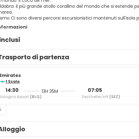
 mondo: il coco de mer.
 Aldabra: il più grande atollo corallino del mondo che si estende
marea.
ismo Ci sono diversi percorsi escursionistici mantenuti sull'isola p
informazioni
inclusi
Trasporto di partenza
Emirates
1 Scalo
14:30
07:05
13H 35M
Bologna Airport
(BLQ)
Seychelles Intl
(SEZ)
i
Alloggio