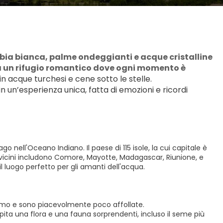
abbia bianca, palme ondeggianti e acque cristalline 
a un rifugio romantico dove ogni momento è 
in acque turchesi e cene sotto le stelle.
in un’esperienza unica, fatta di emozioni e ricordi 
o nell'Oceano Indiano. Il paese di 115 isole, la cui capitale è
ari vicini includono Comore, Mayotte, Madagascar, Riunione, e
l luogo perfetto per gli amanti dell'acqua.
uomo e sono piacevolmente poco affollate.
pita una flora e una fauna sorprendenti, incluso il seme più