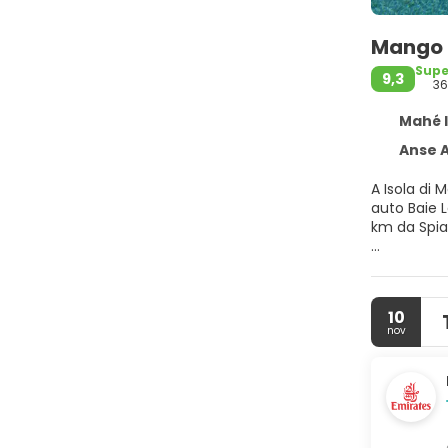
Mango H
Sup
9,3
36
Mahé I
Anse Aux 
A Isola di 
auto Baie Lazare Beach
km da Spia
Dedicati a
3 piscine a
servizi di 
10
nov
Rilassati i
Smart TV. I
po' di svag
Assapora le
ore su 24. 