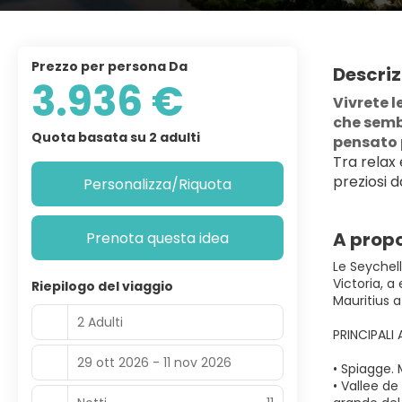
Prezzo per persona Da
Descriz
3.936 €
Vivrete l
che semb
Quota basata su 2 adulti
pensato 
Tra relax 
preziosi 
Personalizza/Riquota
A propo
Prenota questa idea
Le Seychell
Victoria, a
Riepilogo del viaggio
Mauritius a
2 Adulti
PRINCIPALI
29 ott 2026 - 11 nov 2026
• Spiagge.
• Vallee de