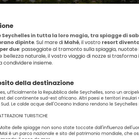
ione
e Seychelles in tutta la loro magia, tra spiagge di s
rano dipinte
. Sul mare di 
Mahé
, il vostro 
resort divent
per due
: passeggiate al tramonto sulla spiaggia, nuotate 
e bellezza naturale, il vostro viaggio di nozze si trasforma 
da condividere insieme.
sito della destinazione
es, ufficialmente la Repubblica delle Seychelles, sono un arcipelag
 est del continente sud-est africano. Altri paesi e territori insul
 Sud. Le calde acque dell'Oceano Indiano rendono le Seychelles i
 ATTRAZIONI TURISTICHE
 Molte delle spiagge non sono state toccate dall'influenza dell'
 Mai è un parco nazionale e sito del patrimonio mondiale, che os