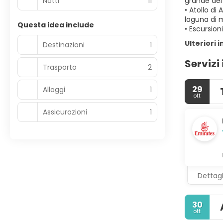
Notti
11
grande del
• Atollo di
laguna di 
Questa idea include
• Escursion
Ulteriori 
Destinazioni
1
Servizi 
Trasporto
2
29
Alloggi
1
ott
Assicurazioni
1
Dettagl
30
ott