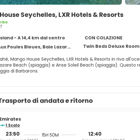
ouse Seychelles, LXR Hotels & Resorts
erbo
7
sland - A 14,4 km dal centro
CON COLAZIONE
Twin Beds Deluxe Room
Poules Bleues, Baie Lazare, Mahé Island
Mahé, Mango House Seychelles, LXR Hotels & Resorts in riva all'o
 (spiaggia) e Anse Soleil Beach (spiaggia). Questo resort sulla spiaggia dista 5 km da Spiaggia di Takamaka e 11,9
ggia di Barbarons.
l relax presso la spa completa, dove abbandonarti ai benefici de
ll'aperto e una palestra aperta giorno e notte, il divertimento è as
concierge e servizi per matrimoni.
Trasporto di andata e ritorno
n una delle 41 camere con aria condizionata della struttura, com
l Wi-Fi gratuito ti consente di restare in contatto con il mondo,
o. I bagni dispongono di set di cortesia gratuiti e bidet. I comfort
Emirates
1 Scalo
 delizie di Muse, uno dei 3 ristoranti disponibili presso un resort
23:50
12:40
15H 50M
Incontra gli altri ospiti al cocktail di benvenuto offerto tutti i gio