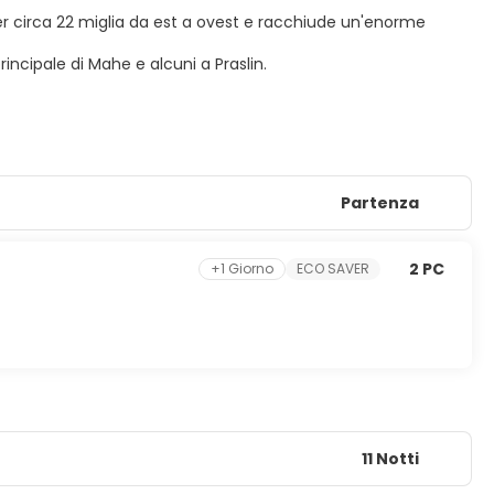
 per circa 22 miglia da est a ovest e racchiude un'enorme
rincipale di Mahe e alcuni a Praslin.
Partenza
2 PC
+1 Giorno
ECO SAVER
11 Notti