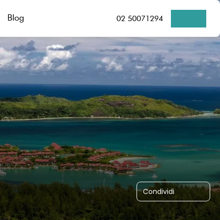
Blog
02 50071294
Condividi