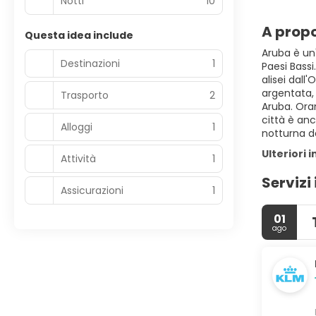
Notti
10
A propo
Questa idea include
Aruba è un'
Destinazioni
1
Paesi Bassi
alisei dal
argentata,
Trasporto
2
Aruba. Oran
città è anc
Alloggi
1
notturna de
Ulteriori 
Attività
1
Servizi 
Assicurazioni
1
01
ago