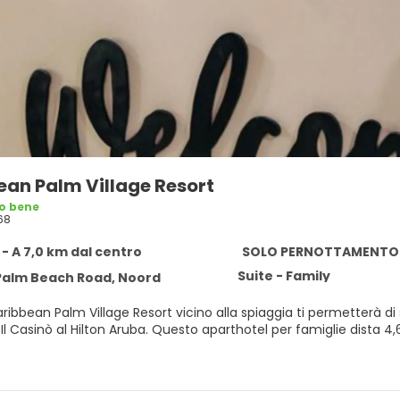
ean Palm Village Resort
o bene
68
- A 7,0 km dal centro
SOLO PERNOTTAMENTO
Suite - Family
Palm Beach Road, Noord
ribbean Palm Village Resort vicino alla spiaggia ti permetterà di 
esto aparthotel per famiglie dista 4,6 km da Spiaggia di Eagle e 5,4 km da Renaissance Mall
n una delle 2 piscine all'aperto o delle 2 vasche idromassaggio e sce
uesto aparthotel propone, inoltre, il Wi-Fi gratuito, servizi di co