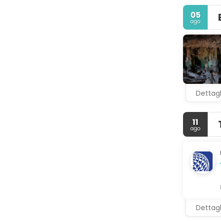
navetta gra
05
ago
Regalati un
microonde. 
svago. I co
Caribbean P
colazione c
Potrai usuf
Dettagl
disponibile 
11
ago
Dettagl