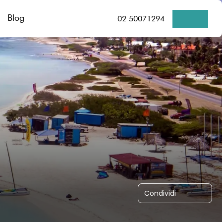
Blog
02 50071294
Condividi