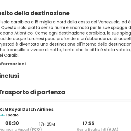
sito della destinazione
isola caraibica a 15 miglia a nord della costa del Venezuela, ed
. Questa isola piatta senza fiumi è rinomata per le sue spiagge d
l'Oceano Atlantico. Come ogni destinazione caraibica, le sue sp
 calde acque turchesi poco profonde e un'abbondanza di uccelli e
jestad è diventata una destinazione all'interno della destinazion
he tranquilla e vivace di notte, tanto che la città è stata votata,
i Caraibi.
informazioni
inclusi
Trasporto di partenza
KLM Royal Dutch Airlines
1 Scalo
06:30
17:55
17H 25M
Fiumicino Airport
(FCO)
Reina Beatrix Intl
(AUA)