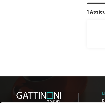
1 Assic
L
D