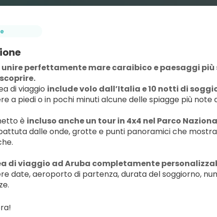
e
ione
 unire perfettamente mare caraibico e paesaggi più s
scoprire.
a di viaggio 
include volo dall’Italia e 10 notti di sogg
e a piedi o in pochi minuti alcune delle spiagge più note del
etto è 
incluso anche un tour in 4x4 nel Parco Naziona
battuta dalle onde, grotte e punti panoramici che mostrano
che.
a di viaggio ad Aruba completamente personalizzabi
ere date, aeroporto di partenza, durata del soggiorno, nume
ze.
ra!