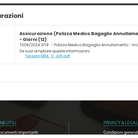
urazioni
Assicurazione (Polizza Medico Bagaglio Annullame
- Giorni (12)
T006/2024 GT8
-
Polizza Medico Bagaglio Annullamento - In
Se vuoi ampliare queste informazioni:
Tessera MBA_V. JUR.pdf
INK UTILI
PRIVACY & LEGAL
ocumenti importanti
Condizioni general