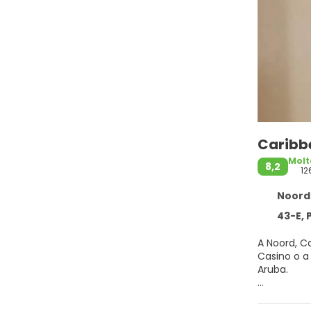
Caribb
Molt
8,2
12
Noord 
43-E, 
A Noord, Ca
Casino o a Il Casinò al Hilton Aruba. Qu
Aruba.
Rilassati i
palestra. Q