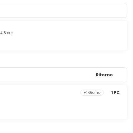
urf.
a, dotate di aria condizionata e cucina con frigorifero e
 con canali via cavo sono l'ideale per concedersi un po' di
ie sono eseguite tutti i giorni.
4.5 ore
k preferito presso un bar/lounge e un bar a bordo piscina. La
le ore 11:00.
eception aperta 24 ore su 24. Il un parcheggio gratuito è
Ritorno
1 PC
+1 Giorno