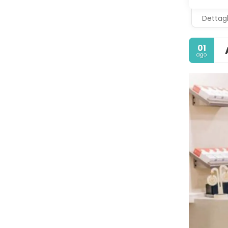
Dettagl
01
ago