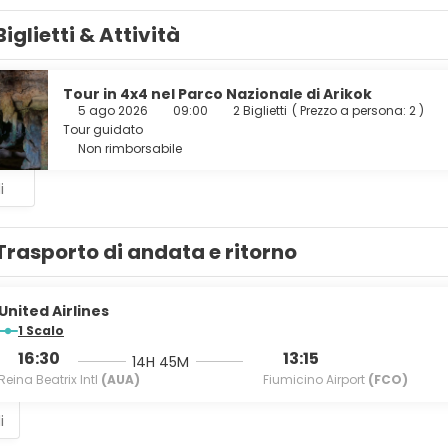
tuita, in un attimo potrai raggiungere la spiaggia e praticare il s
Biglietti & Attività
 soggiorno indimenticabile in una delle 170 camere della struttur
La connessione Internet inclusa, wireless e via cavo, e la TV LCD
mfort includono casseforti e ventilatori a soffitto, mentre le puliz
Tour in 4x4 nel Parco Nazionale di Arikok
5 ago 2026
09:00
2 Biglietti
(
Prezzo a persona: 2
)
alm Village Resort ospita un ristorante. Rilassati con il tuo drin
Tour guidato
ompleta è disponibile a pagamento tutti i giorni dalle ore 08:00 al
Non rimborsabile
ruire di un business center, quotidiani gratuiti nella hall e una r
i
in loco.
Trasporto di andata e ritorno
United Airlines
1 Scalo
16:30
13:15
14H 45M
Reina Beatrix Intl
(AUA)
Fiumicino Airport
(FCO)
i