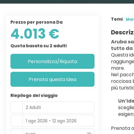
Temi
Mar
Prezzo per persona Da
4.013 €
Descriz
Aruba sa
Quota basata su 2 adulti
tutto da 
Questa ide
Personalizza/Riquota
raggiunger
mare.
Nel pacch
Prenota questa idea
rocciosa 
più turisti
Riepilogo del viaggio
Un’ide
scegli
2 Adulti
esigen
1 ago 2026 - 12 ago 2026
Prenota o