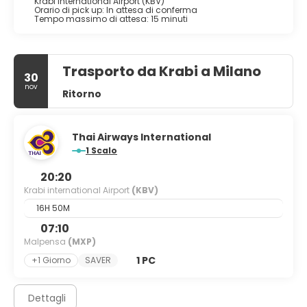
Krabi international Airport (KBV)
Orario di pick up: In attesa di conferma
Tempo massimo di attesa: 15 minuti
Trasporto da Krabi a Milano
30
nov
Ritorno
Thai Airways International
1 Scalo
20:20
Krabi international Airport
(KBV)
16H 50M
07:10
Malpensa
(MXP)
1 PC
+1 Giorno
SAVER
Dettagli