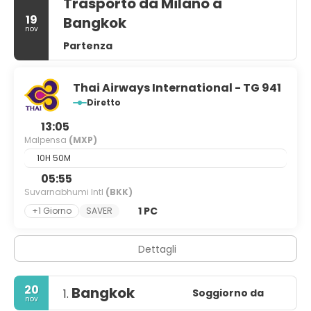
Trasporto da Milano a
19
Bangkok
nov
Partenza
Thai Airways International - TG 941
Diretto
13:05
Malpensa
(MXP)
10H 50M
05:55
Suvarnabhumi Intl
(BKK)
1 PC
+1 Giorno
SAVER
Dettagli
20
Bangkok
Soggiorno da
1.
nov