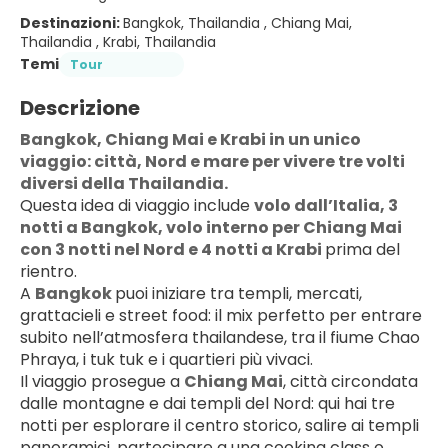
Destinazioni:
Bangkok, Thailandia , Chiang Mai,
Thailandia , Krabi, Thailandia
Temi
Tour
Descrizione
Bangkok, Chiang Mai e Krabi in un unico 
viaggio: città, Nord e mare per vivere tre volti 
diversi della Thailandia.
Questa idea di viaggio include 
volo dall’Italia, 3 
notti a Bangkok, volo interno per Chiang Mai 
con 3 notti nel Nord e 4 notti a Krabi 
prima del 
rientro.
A 
Bangkok 
puoi iniziare tra templi, mercati, 
grattacieli e street food: il mix perfetto per entrare 
subito nell’atmosfera thailandese, tra il fiume Chao 
Phraya, i tuk tuk e i quartieri più vivaci.
Il viaggio prosegue a 
Chiang Mai
, città circondata 
dalle montagne e dai templi del Nord: qui hai tre 
notti per esplorare il centro storico, salire ai templi 
panoramici, partecipare a una cooking class o 