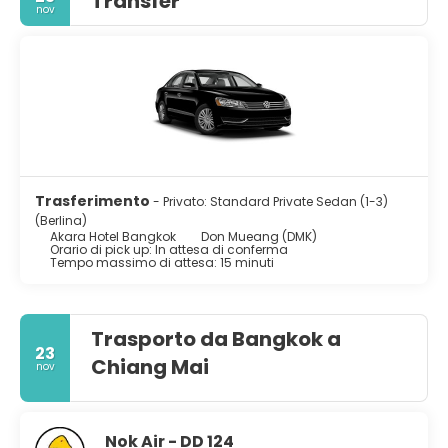
Transfer
nov
Trasferimento
- Privato: Standard Private Sedan (1-3)
(Berlina)
Akara Hotel Bangkok
Don Mueang (DMK)
Orario di pick up: In attesa di conferma
Tempo massimo di attesa: 15 minuti
Trasporto da Bangkok a
23
Chiang Mai
nov
Nok Air - DD 124