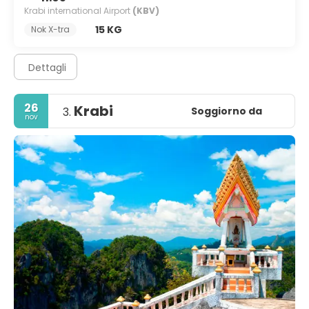
Krabi international Airport
(KBV)
15 KG
Nok X-tra
Dettagli
26
Krabi
Soggiorno da
3.
nov