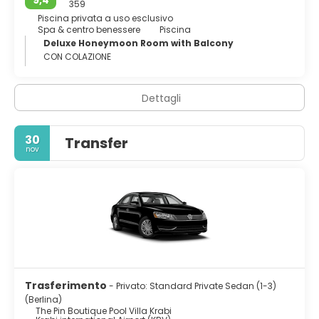
359
Piscina privata a uso esclusivo
Spa & centro benessere
Piscina
Deluxe Honeymoon Room with Balcony
CON COLAZIONE
Dettagli
30
Transfer
nov
Trasferimento
- Privato: Standard Private Sedan (1-3)
(Berlina)
The Pin Boutique Pool Villa Krabi