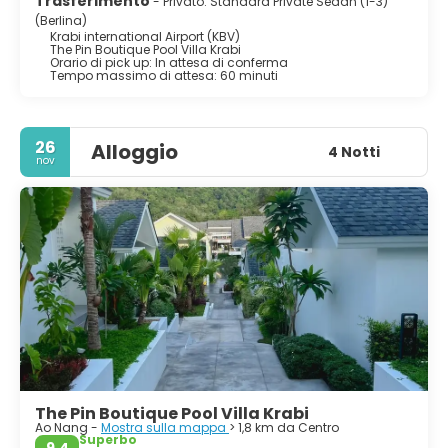
Trasferimento
- Privato: Standard Private Sedan (1-3)
(Berlina)
Krabi international Airport (KBV)
The Pin Boutique Pool Villa Krabi
Orario di pick up: In attesa di conferma
Tempo massimo di attesa: 60 minuti
26
Alloggio
4 Notti
nov
The Pin Boutique Pool Villa Krabi
Ao Nang -
Mostra sulla mappa
> 1,8 km da Centro
Superbo
9,4