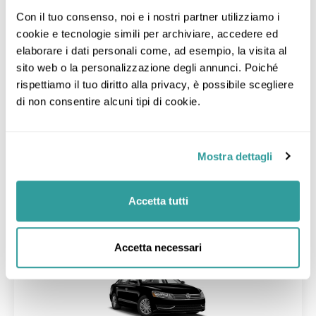
Con il tuo consenso, noi e i nostri partner utilizziamo i 
cookie e tecnologie simili per archiviare, accedere ed 
elaborare i dati personali come, ad esempio, la visita al 
Collection O Room Lanna Hotel
Chiang Mai -
Mostra sulla mappa
> 1,7 km da Centro
sito web o la personalizzazione degli annunci. Poiché 
Molto bene
8,4
rispettiamo il tuo diritto alla privacy, è possibile scegliere 
339
Ristorante
Parcheggio gratuito
Deposito bagagli
di non consentire alcuni tipi di cookie.
Deluxe Double
SOLO PERNOTTAMENTO
Cancellazione gratuita
Mostra dettagli
Dettagli
Accetta tutti
26
Transfer
nov
Accetta necessari