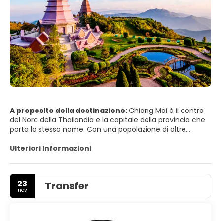
A proposito della destinazione:
Chiang Mai è il centro
del Nord della Thailandia e la capitale della provincia che
porta lo stesso nome. Con una popolazione di oltre
170.000 abitanti nella città vera e propria, è la quinta città
più grande della Thailandia. Situata su una pianura a
Ulteriori informazioni
un'altitudine di 316 m, circondata da montagne e
campagna rigogliosa, è molto più verde e tranquilla
rispetto alla capitale, e ha un'aria cosmopolita e una
23
Transfer
significativa popolazione di espatriati, fattori che hanno
nov
portato molti da Bangkok a stabilirsi permanentemente in
questa "Rosa del Nord".