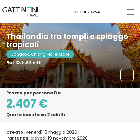
Bangkok, Thailandia
02 50071294
Thailandia tra templi e spiagge
tropicali
Bangkok, Chiang Mai e Krabi
Ref ID:
53608411
Prezzo per persona Da
2.407 €
Quota basata su 2 adulti
Creato:
venerdì 15 maggio 2026
Partenza:
giovedì 19 novembre 2026