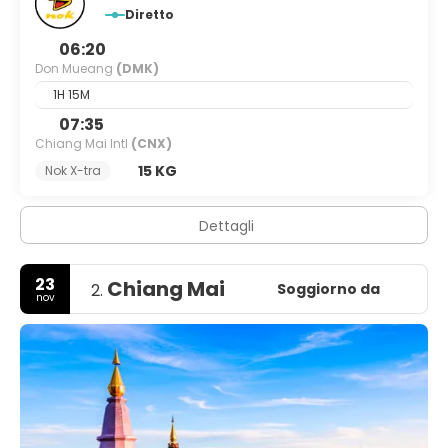
Diretto
06:20
Don Mueang
(DMK)
1H 15M
07:35
Chiang Mai Intl
(CNX)
15 KG
Nok X-tra
Dettagli
23
Chiang Mai
Soggiorno da
2.
nov