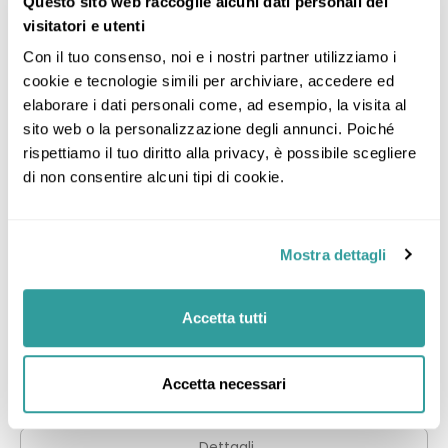
Questo sito web raccoglie alcuni dati personali dei
ma particolarmente verso est, verso il fiume Ping, Mae
07
Alloggio
visitatori e utenti
3 Notti
Nam Ping, dove si trovano Chang Klan Rd, il famoso Night
ago
Bazaar e la maggior parte degli hotel e delle pensioni di
Con il tuo consenso, noi e i nostri partner utilizziamo i 
Chiang Mai. Loi Kroh Rd è il centro della vita notturna della
cookie e tecnologie simili per archiviare, accedere ed 
città.
elaborare i dati personali come, ad esempio, la visita al 
sito web o la personalizzazione degli annunci. Poiché 
rispettiamo il tuo diritto alla privacy, è possibile scegliere 
di non consentire alcuni tipi di cookie.
Mostra dettagli
Glory Boutique Suite
Chiang Mai -
Mostra sulla mappa
> 0,9 km da Centro
Molto bene
Accetta tutti
8,5
1020
Piscina
Parcheggio gratuito
Vista città
Standard Twin
Accetta necessari
CON COLAZIONE
Dettagli