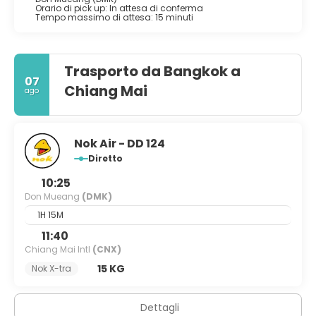
Orario di pick up: In attesa di conferma
Tempo massimo di attesa: 15 minuti
Trasporto da Bangkok a
07
Chiang Mai
ago
Nok Air - DD 124
Diretto
10:25
Don Mueang
(DMK)
1H 15M
11:40
Chiang Mai Intl
(CNX)
15 KG
Nok X-tra
Dettagli