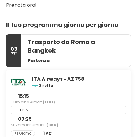
Prenota ora!
Il tuo programma giorno per giorno
Trasporto da Roma a
03
Bangkok
ago
Partenza
ITA Airways - AZ 758
Diretto
15:15
Fiumicino Airport
(FCO)
11H 10M
07:25
Suvarnabhumi Intl
(BKK)
1 PC
+1 Giorno