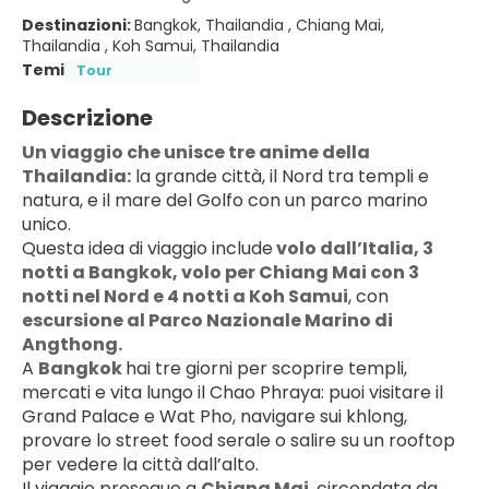
Destinazioni:
Bangkok, Thailandia , Chiang Mai,
Thailandia , Koh Samui, Thailandia
Temi
Tour
Descrizione
Un viaggio che unisce tre anime della 
Thailandia:
 la grande città, il Nord tra templi e 
natura, e il mare del Golfo con un parco marino 
unico.
Questa idea di viaggio include
 volo dall’Italia, 3 
notti a Bangkok, volo per Chiang Mai con 3 
notti nel Nord e 4 notti a Koh Samui
, con 
escursione al Parco Nazionale Marino di 
Angthong.
A 
Bangkok 
hai tre giorni per scoprire templi, 
mercati e vita lungo il Chao Phraya: puoi visitare il 
Grand Palace e Wat Pho, navigare sui khlong, 
provare lo street food serale o salire su un rooftop 
per vedere la città dall’alto.
Il viaggio prosegue a 
Chiang Mai
, circondata da 