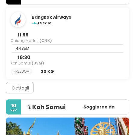
Bangkok Airways
1 Scalo
11:55
Chiang Mai Intl
(CNX)
4H 35M
16:30
Koh Samui
(USM)
20 KG
FREEDOM
Dettagli
10
Koh Samui
Soggiorno da
3.
ago