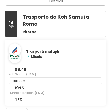
Dettagli
Trasporto da Koh Samui a
14
Roma
ago
Ritorno
Trasporti multipli
1 Scalo
08:45
Koh Samui
(USM)
15H 30M
19:15
Fiumicino Airport
(FCO)
1 PC