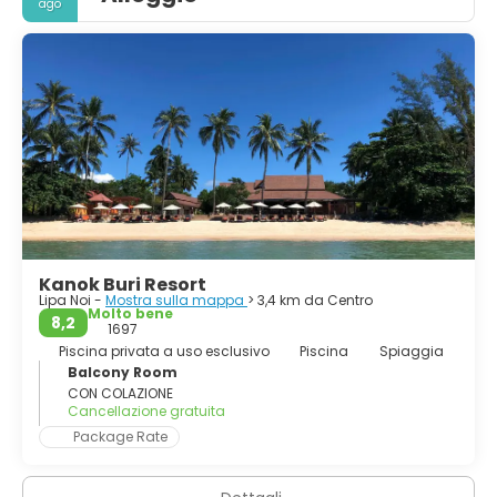
ago
numero di visitatori. [1] Sull'isola sono presenti abbondanti
risorse turistiche, spiagge sabbiose, barriere coralline e
alberi di cocco.
Kanok Buri Resort
Lipa Noi -
Mostra sulla mappa
> 3,4 km da Centro
Molto bene
8,2
1697
Piscina privata a uso esclusivo
Piscina
Spiaggia
Balcony Room
CON COLAZIONE
Cancellazione gratuita
Package Rate