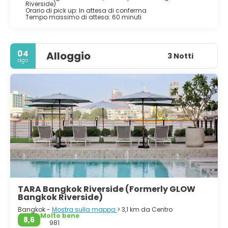
Riverside)
Orario di pick up: In attesa di conferma
Tempo massimo di attesa: 60 minuti
04
Alloggio
3 Notti
ago
TARA Bangkok Riverside (Formerly GLOW
Bangkok Riverside)
Bangkok -
Mostra sulla mappa
> 3,1 km da Centro
Molto bene
8,6
981