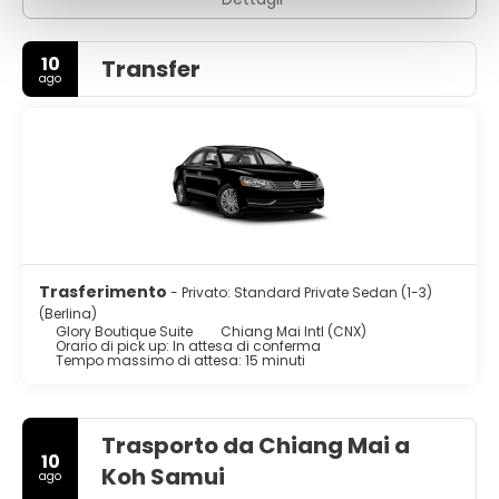
10
Transfer
ago
Trasferimento
- Privato: Standard Private Sedan (1-3)
(Berlina)
Glory Boutique Suite
Chiang Mai Intl (CNX)
Orario di pick up: In attesa di conferma
Tempo massimo di attesa: 15 minuti
Trasporto da Chiang Mai a
10
Koh Samui
ago