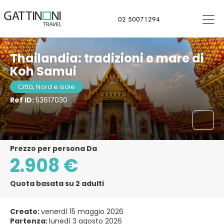
Bangkok, Thailandia
02 50071294
Thailandia: tradizioni e mare di
Koh Samui
Città, Nord e isole
Ref ID:
53617030
Prezzo per persona Da
2.908 €
Quota basata su 2 adulti
Creato:
venerdì 15 maggio 2026
Partenza:
lunedì 3 agosto 2026