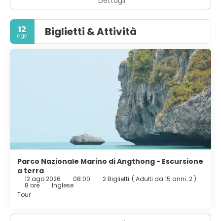
Dettagli
12
Biglietti & Attività
ago
Parco Nazionale Marino di Angthong - Escursione
a terra
12 ago 2026
08:00
2 Biglietti
(
Adulti da 15 anni: 2
)
8 ore
Inglese
Tour