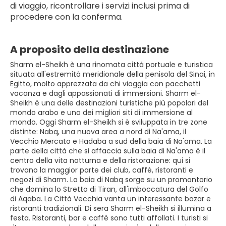
di viaggio, ricontrollare i servizi inclusi prima di 
procedere con la conferma.
A proposito della destinazione
Sharm el-Sheikh è una rinomata città portuale e turistica
situata all'estremità meridionale della penisola del Sinai, in
Egitto, molto apprezzata da chi viaggia con pacchetti
vacanza e dagli appassionati di immersioni. Sharm el-
Sheikh è una delle destinazioni turistiche più popolari del
mondo arabo e uno dei migliori siti di immersione al
mondo. Oggi Sharm el-Sheikh si è sviluppata in tre zone
distinte: Nabq, una nuova area a nord di Na'ama, il
Vecchio Mercato e Hadaba a sud della baia di Na'ama. La
parte della città che si affaccia sulla baia di Na'ama è il
centro della vita notturna e della ristorazione: qui si
trovano la maggior parte dei club, caffè, ristoranti e
negozi di Sharm. La baia di Nabq sorge su un promontorio
che domina lo Stretto di Tiran, all'imboccatura del Golfo
di Aqaba. La Città Vecchia vanta un interessante bazar e
ristoranti tradizionali. Di sera Sharm el-Sheikh si illumina a
festa. Ristoranti, bar e caffè sono tutti affollati. I turisti si