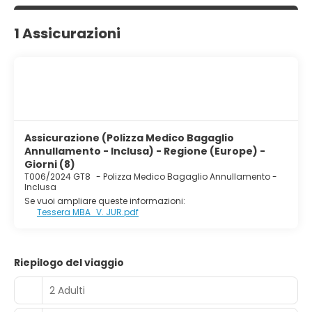
Wi-fi, TV LCD satellitare, minibar, bollitore cassetta di
sicurezza, accappatoio, asciugacapelli, balcone o
terrazza. L’hotel offre inoltre 7 piscine all’aperto e una al
1 Assicurazioni
coperto, ristorante principale Turquoise a buffet, vari
ristoranti à la carte, Food court all’aperto, vicino alla
spiaggia. Attività sportive disponibili: beach volley,
acquagym, ping pong e water polo. A disposizione un
attrezzato centro SPA. Per i più piccoli, Rixy Club dai 4 ai 12
anni. Aquaventure Park è situato di fronte alla struttura.
Assicurazione (Polizza Medico Bagaglio
Annullamento - Inclusa) - Regione (Europe) -
Giorni (8)
T006/2024 GT8
-
Polizza Medico Bagaglio Annullamento -
Inclusa
Se vuoi ampliare queste informazioni:
Tessera MBA_V. JUR.pdf
Riepilogo del viaggio
2 Adulti