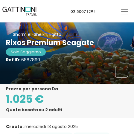
02 50071294
Sharm el-Sheikh, Egitto
Rixos Premium Seagate
Solo Soggiorno
Ref ID:
6887890
Prezzo per persona Da
1.025 €
Quota basata su 2 adulti
Creato:
mercoledì 13 agosto 2025