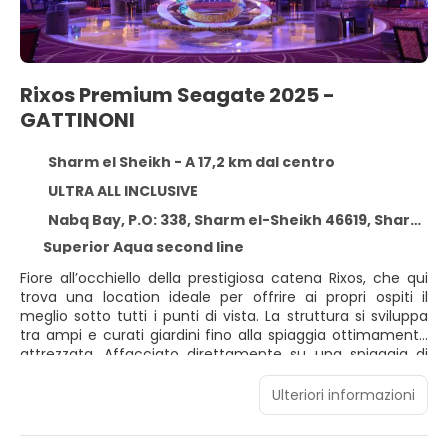
Rixos Premium Seagate 2025 -
GATTINONI
Sharm el Sheikh - A 17,2 km dal centro
ULTRA ALL INCLUSIVE
Nabq Bay, P.O: 338, Sharm el-Sheikh 46619, Sharm el Sheikh 46619
Superior Aqua second line
Fiore all’occhiello della prestigiosa catena Rixos, che qui
trova una location ideale per offrire ai propri ospiti il
meglio sotto tutti i punti di vista. La struttura si sviluppa
tra ampi e curati giardini fino alla spiaggia ottimamente
attrezzata. Affacciato direttamente su una spiaggia di
sabbia fine; la piattaforma corallina si estende fino alla
riva e l’accesso in mare è garantito da un lungo pontile di
Ulteriori informazioni
circa 800 m. Le camere, tutte elegantemente arredate,
sono dotate di aria condizionata, telefono, connessione