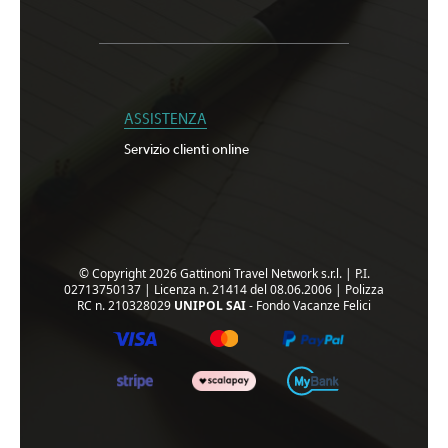
ASSISTENZA
Servizio clienti online
© Copyright 2026 Gattinoni Travel Network s.r.l.
|
P.I.
02713750137
|
Licenza n. 21414 del 08.06.2006
|
Polizza
RC n. 210328029
UNIPOL SAI
- Fondo Vacanze Felici