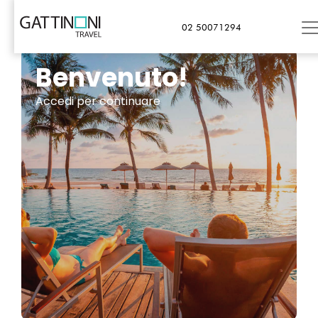
02 50071294
Benvenuto!
Accedi per continuare