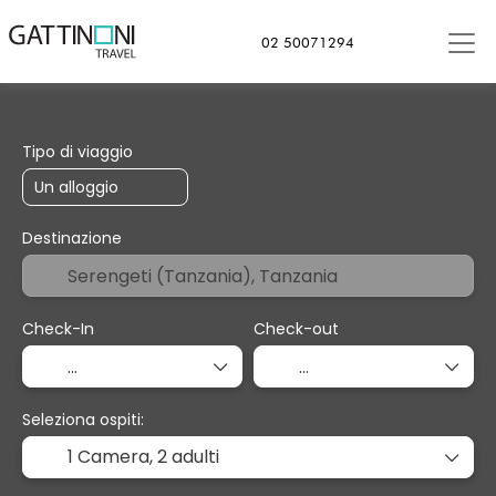
02 50071294
+
Soggiorno
Trasporto
Cr
Trasporto + Soggiorno
Tipo di viaggio
Destinazione
Check-In
Check-out
Seleziona ospiti:
1 Camera,
2 adulti