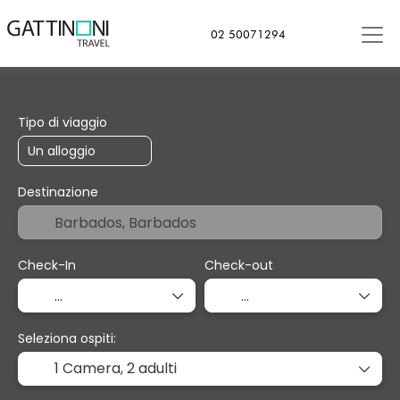
02 50071294
+
Soggiorno
Trasporto
Cr
Trasporto + Soggiorno
Tipo di viaggio
Destinazione
Check-In
Check-out
Seleziona ospiti:
1 Camera,
2 adulti