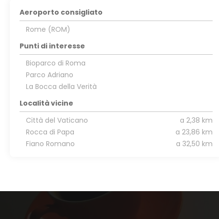
Aeroporto consigliato
Rome (ROM)
Punti di interesse
Bioparco di Roma
Parco Adriano
La Bocca della Verità
Località vicine
Città del Vaticano
a 2,38 km
Rocca di Papa
a 23,86 km
Fiano Romano
a 32,50 km