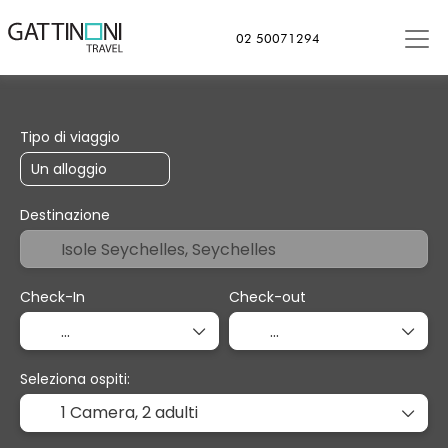
02 50071294
+
Soggiorno
Trasporto
Cr
Trasporto + Soggiorno
Tipo di viaggio
Destinazione
Check-In
Check-out
Seleziona ospiti:
1 Camera,
2 adulti