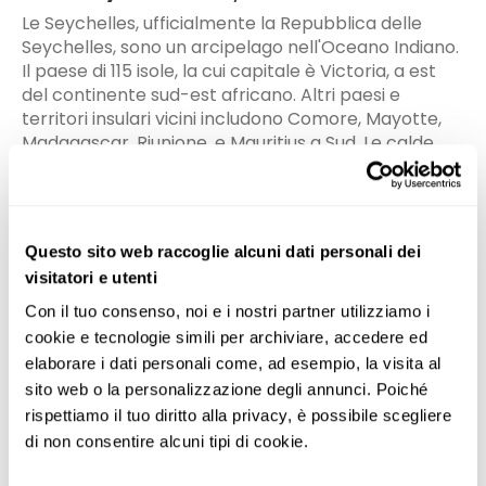
Le Seychelles, ufficialmente la Repubblica delle
Seychelles, sono un arcipelago nell'Oceano Indiano.
Il paese di 115 isole, la cui capitale è Victoria, a est
del continente sud-est africano. Altri paesi e
territori insulari vicini includono Comore, Mayotte,
Madagascar, Riunione, e Mauritius a Sud. Le calde
acque dell'Oceano Indiano rendono le Seychelles il
luogo perfetto per gli amanti dell'acqua.
PRINCIPALI ATTRAZIONI TURISTICHE
Questo sito web raccoglie alcuni dati personali dei
visitatori e utenti
• Spiagge. Molte delle spiagge non sono state
toccate dall'influenza dell'uomo e sono
Con il tuo consenso, noi e i nostri partner utilizziamo i 
piacevolmente poco affollate.
cookie e tecnologie simili per archiviare, accedere ed 
• Vallee de Mai è un parco nazionale e sito del
elaborare i dati personali come, ad esempio, la visita al 
patrimonio mondiale, che ospita una flora e una
sito web o la personalizzazione degli annunci. Poiché 
fauna sorprendenti, incluso il seme più grande del
rispettiamo il tuo diritto alla privacy, è possibile scegliere 
mondo: il coco de mer.
di non consentire alcuni tipi di cookie.
• Atollo di Aldabra: il più grande atollo corallino del
mondo che si estende per circa 22 miglia da est a