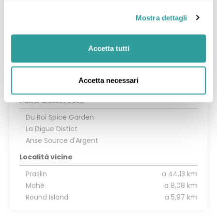
ovest e racchiude un'enorme laguna di marea.
• Escursionismo Ci sono diversi percorsi
Mostra dettagli
escursionistici mantenuti sull'isola principale di
Mahe e alcuni a Praslin.
Accetta tutti
Aeroporto consigliato
Accetta necessari
Seychelles Intl (SEZ)
Punti di interesse
Du Roi Spice Garden
La Digue Distict
Anse Source d'Argent
Località vicine
Praslin
a 44,13 km
Mahé
a 8,08 km
Round Island
a 5,97 km