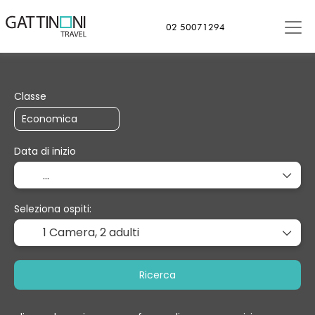
02 50071294
+
Soggiorno
Trasporto
Cr
Trasporto + Soggiorno
Classe
Data di inizio
Seleziona ospiti:
1 Camera,
2 adulti
Ricerca