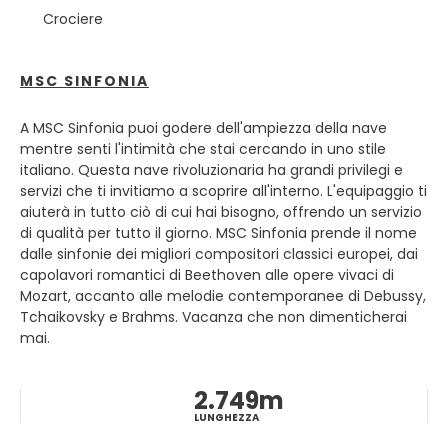
abbia anche un'attrazione turistica attraverso la storia
Crociere
accaduta e le circostanze in cui è andata.
Inizialmente Livorno nasce come un piccolo villaggio di
MSC SINFONIA
pescatori. Ma la città era molto importante per la famiglia
Medici come punto strategico e dichiarò il porto porto
A MSC Sinfonia puoi godere dell'ampiezza della nave
franco dal 1590 al 1860. La città poté svilupparsi anche se
mentre senti l'intimità che stai cercando in uno stile
tutto questo sviluppo con la seconda guerra mondiale è
italiano. Questa nave rivoluzionaria ha grandi privilegi e
già andato perduto la città subì ingenti danni soprattutto
servizi che ti invitiamo a scoprire all'interno. L'equipaggio ti
alla sua storica cattedrale e la sinagoga.
aiuterà in tutto ciò di cui hai bisogno, offrendo un servizio
di qualità per tutto il giorno. MSC Sinfonia prende il nome
dalle sinfonie dei migliori compositori classici europei, dai
capolavori romantici di Beethoven alle opere vivaci di
Mozart, accanto alle melodie contemporanee di Debussy,
Tchaikovsky e Brahms. Vacanza che non dimenticherai
mai.
2.749m
LUNGHEZZA