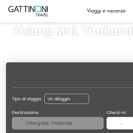
Viaggi e vacanze
Chiang Mai, Thailand
+
Soggiorno
Trasporto
Trasporto + Soggiorno
Tipo di viaggio
Destinazione
Check-In