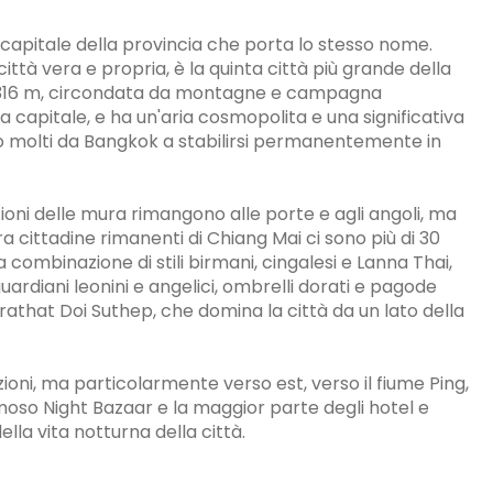
a capitale della provincia che porta lo stesso nome.
ittà vera e propria, è la quinta città più grande della
 di 316 m, circondata da montagne e campagna
la capitale, e ha un'aria cosmopolita e una significativa
to molti da Bangkok a stabilirsi permanentemente in
zioni delle mura rimangono alle porte e agli angoli, ma
ra cittadine rimanenti di Chiang Mai ci sono più di 30
a combinazione di stili birmani, cingalesi e Lanna Thai,
guardiani leonini e angelici, ombrelli dorati e pagode
rathat Doi Suthep, che domina la città da un lato della
ioni, ma particolarmente verso est, verso il fiume Ping,
moso Night Bazaar e la maggior parte degli hotel e
ella vita notturna della città.