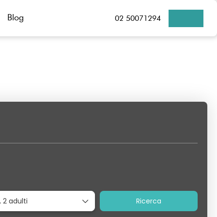
Blog
02 50071294
Trasferimenti
Prodotto Gattinoni
Crociere
,
2 adulti
Ricerca