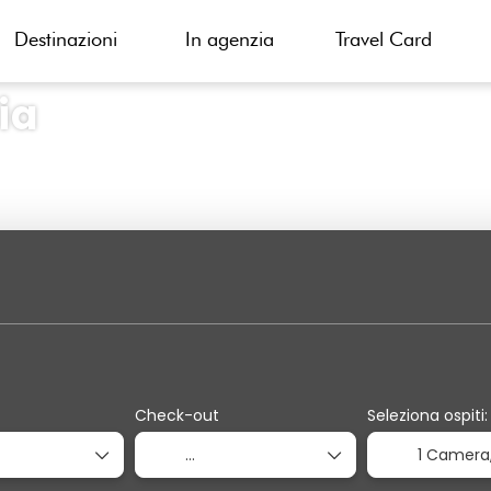
Destinazioni
In agenzia
Travel Card
ia
Crea il tuo Viaggio
Biglietti & Attività
Noleggio
Check-out
Seleziona ospiti:
1 Camera