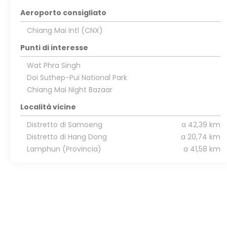
Aeroporto consigliato
Chiang Mai Intl (CNX)
Punti di interesse
Wat Phra Singh
Doi Suthep-Pui National Park
Chiang Mai Night Bazaar
Località vicine
Distretto di Samoeng
a 42,39 km
Distretto di Hang Dong
a 20,74 km
Lamphun (Provincia)
a 41,58 km