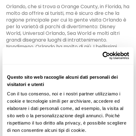
Orlando, che si trova a Orange County, in Florida, ha
molto da offrire ai turisti, ma è sicuro dire che la
ragione principale per cui la gente visita Orlando è
per la varietà di parchi di divertimento: Disney
World, Universal Orlando, Sea World e molti altri
grandi disegnare luoghi di intrattenimento.
Nondimeno, Orlando ha molto di più. I bellissimi
quartieri alberati, una scenografica scena di
spettacoli e vari giardini eccellenti, riserve naturali e
musei intorno alla città offrono ai visitatori
divertenti alternative a l'esperienza del parco a
Questo sito web raccoglie alcuni dati personali dei
tema. Se la vita a l'aria aperta è la tua passione,
visitatori e utenti
puoi nuotare o andare in canoa al Wekiwa Springs
State Park o in una delle tante altre sorgenti
Con il tuo consenso, noi e i nostri partner utilizziamo i 
scintillanti della zona. Se i musei sono la tua
cookie e tecnologie simili per archiviare, accedere ed 
passione, ci sono molte e varie opzioni come il
elaborare i dati personali come, ad esempio, la visita al 
Charles Hosmer Morse Museum of American Art
sito web o la personalizzazione degli annunci. Poiché 
con la sua vasta collezione di vetro Tiffany, o
rispettiamo il tuo diritto alla privacy, è possibile scegliere 
l'Orlando Science Center, con centinaia di mostre
di non consentire alcuni tipi di cookie.
interattive per i visitatori di tutte le età. La città ha