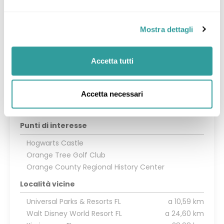
un atteggiamento molto giovane di cuore è un
crogiolo di culture diverse. Per la vita notturna, c'è
praticamente tutto quello che vuoi. Il centro della
Mostra dettagli
città ha diversi bar e club per qualsiasi folla. In
poche parole, Orlando è davvero una città molto
cool.
Accetta tutti
Aeroporto consigliato
Accetta necessari
Orlando Intl (MCO)
Punti di interesse
Hogwarts Castle
Orange Tree Golf Club
Orange County Regional History Center
Località vicine
Universal Parks & Resorts FL
a 10,59 km
Walt Disney World Resort FL
a 24,60 km