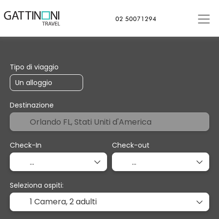
02 50071294
+
Soggiorno
Trasporto
Cr
Trasporto + Soggiorno
Tipo di viaggio
Destinazione
Check-In
Check-out
Seleziona ospiti:
1 Camera,
2 adulti