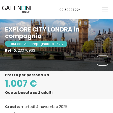
Londra, Regno Unito
02 50071294
EXPLORE CITY LONDRA in
compagnia
Tour con Accompagnatore - City
Ref ID:
23376963
Prezzo per persona Da
1.007 €
Quota basata su 2 adulti
Creato:
martedì 4 novembre 2025