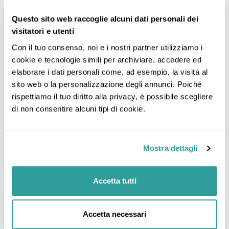
Questo sito web raccoglie alcuni dati personali dei
Riepilogo del tour
visitatori e utenti
Incluso
Con il tuo consenso, noi e i nostri partner utilizziamo i 
La quota comprende:
cookie e tecnologie simili per archiviare, accedere ed 
Voli di linea British Airways da Bologna e Ita Airways
elaborare i dati personali come, ad esempio, la visita al 
da Linate in classe economica
sito web o la personalizzazione degli annunci. Poiché 
Franchigia bagaglio in stiva kg 20
rispettiamo il tuo diritto alla privacy, è possibile scegliere 
Trasferimenti aeroporto/hotel/aeroporto a Londra
di non consentire alcuni tipi di cookie.
con pullman riservato
N. 3 notti in hotel 3 stelle con sistemazione in
camera doppia con servizi privati
Trattamento di mezza pensione
Mostra dettagli
Visite come da programma con guida locale ove
indicato (le visite saranno effettuate a piedi e con i
mezzi di trasporto locali - autobus e metro - da
Accetta tutti
pagare direttamente in loco)
Accompagnatore dall’Italia e per tutta la durata del
viaggio
Accetta necessari
Assicurazione sanitaria, bagaglio e annullamento di