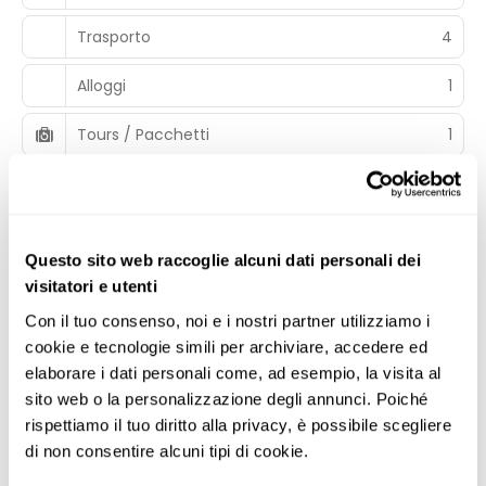
Trasporto
4
Alloggi
1
Tours / Pacchetti
1
Riepilogo del tour
Incluso
Questo sito web raccoglie alcuni dati personali dei
La quota comprende:
visitatori e utenti
Volo di linea Air France/Delta a/r da Milano
Malpensa, Venezia, Bologna e Roma Fiumicino in classe
Con il tuo consenso, noi e i nostri partner utilizziamo i 
economica (via Parigi C. De Gaulle)
cookie e tecnologie simili per archiviare, accedere ed 
Trasferimento da e per l’aeroporto all'estero con
elaborare i dati personali come, ad esempio, la visita al 
pullman privato
sito web o la personalizzazione degli annunci. Poiché 
Tour di gruppo min.15 max. 20 pax
rispettiamo il tuo diritto alla privacy, è possibile scegliere 
Sistemazione in camera doppia standard (1 letto
di non consentire alcuni tipi di cookie.
King Size) con servizi privati per 4 notti
Trattamento di pernottamento e prima colazione