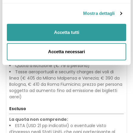
Biglietto a/r del ferry per raggiungere Ellis e Liberty
Island
Mostra dettagli
MetroCard per la durata del soggiorno a New York
Accompagnatore professionista dall’Italia e per
tutta la durata del viaggio
Accetta tutti
Kg.23 di franchigia per un bagaglio in stiva
Assicurazione IMA multirischio sanitaria/bagaglio,
annullamento e interruzione viaggio (massimali spese
Accetta necessari
mediche € 30.000) - richiedere il fascicolo
informativo all'atto della prenotazione.
Quota d’iscrizione (€ 79 a persona)
Tasse aeroportuali e security charges dei voli di
linea (€ 405 da Milano Malpensa e Venezia; € 390 da
Bologna, € 410 da Roma Fiumicino; prezzo per persona
soggetto ad aumento fino ad emissione dei biglietti
aerei)
Escluso
La quota non comprende:
ESTA (USD 21 pp indicativi) o eventuale visto
d’ingresso negli Stati Uniti, che ogni partecipante al