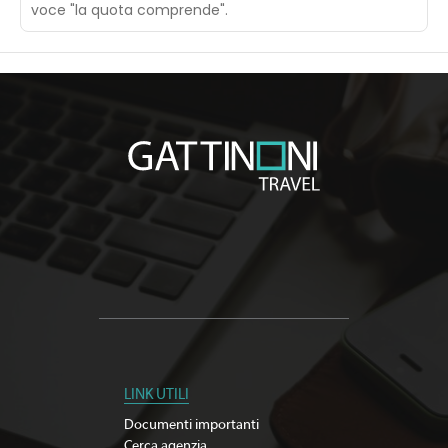
voce "la quota comprende".
LINK UTILI
Documenti importanti
Cerca agenzia