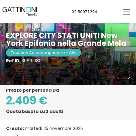
New York NY, Stati Uniti d'America
02 50071294
EXPLORE CITY STATI UNITI New
York Epifania nella Grande Mela
Tour con Accompagnatore - City
Ref ID:
30661080
Prezzo per persona Da
2.409 €
Quota basata su 2 adulti
Creato:
martedì 25 novembre 2025