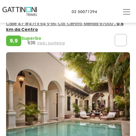
Merida
02 50071294
Casa Lecanda Boutique Hotel
Calle 47 #471 x 54 y 56, Col. Centro, Mérida 97000
, 0,6
km da Centro
Superbo
9,9
636
Vedi i punteggi