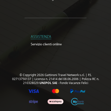
ASSISTENZA
Servizio clienti online
© Copyright 2026 Gattinoni Travel Network s.r.l.
|
P.I.
02713750137
|
Licenza n. 21414 del 08.06.2006
|
Polizza RC n.
210328029
UNIPOL SAI
- Fondo Vacanze Felici