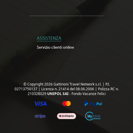
ASSISTENZA
Servizio clienti online
© Copyright 2026 Gattinoni Travel Network s.r.l.
|
P.I.
02713750137
|
Licenza n. 21414 del 08.06.2006
|
Polizza RC n.
210328029
UNIPOL SAI
- Fondo Vacanze Felici