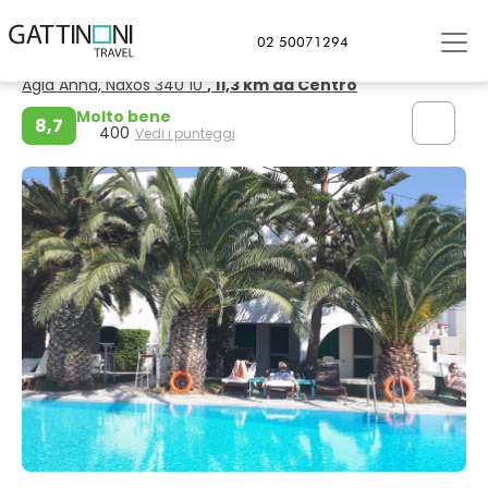
Isola di Naxos
02 50071294
Annita's Village Hotel
Agia Anna, Naxos 340 10
, 11,3 km da Centro
Molto bene
8,7
400
Vedi i punteggi