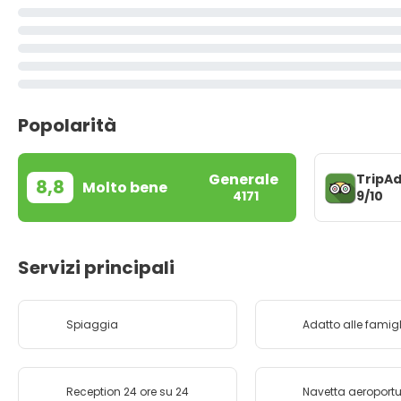
Popolarità
Generale
TripAd
8,8
Molto bene
9/10
4171
Servizi principali
Spiaggia
Adatto alle famigl
Reception 24 ore su 24
Navetta aeroport