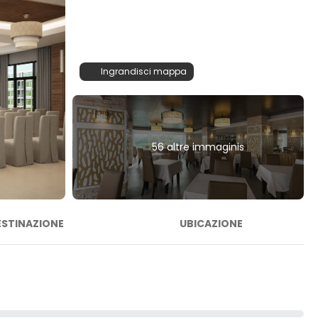
Ingrandisci mappa
56 altre immaginis
ESTINAZIONE
UBICAZIONE