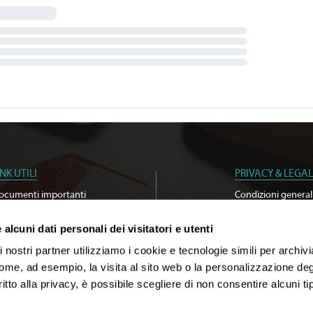
INK UTILI
PRIVACY & LEGAL
ocumenti importanti
Condizioni general
erca agenzia
Privacy policy
criviti alla newsletter
Cookie Policy
alcuni dati personali dei visitatori e utenti
stenibilità
Whistleblowing
 nostri partner utilizziamo i cookie e tecnologie simili per archiv
come, ad esempio, la visita al sito web o la personalizzazione degl
ritto alla privacy, è possibile scegliere di non consentire alcuni tip
 s.r.l.
|
P.I. 02713750137
|
Licenza n. 21414 del 08.06.2006
|
Polizza RC n. 210