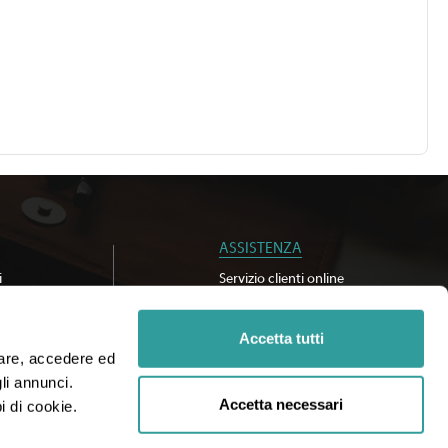
ASSISTENZA
i
Servizio clienti online
Accetta tutti
iare, accedere ed 
i annunci. 
Accetta necessari
i di cookie.
328029
UNIPOL SAI
- Fondo Vacanze Felici