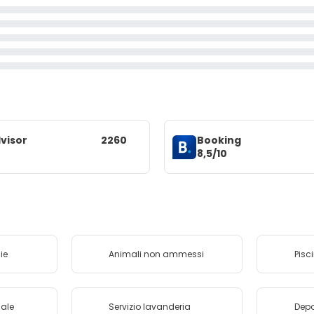
visor
2260
Booking
8,5/10
ie
Animali non ammessi
Pisc
uale
Servizio lavanderia
Depo