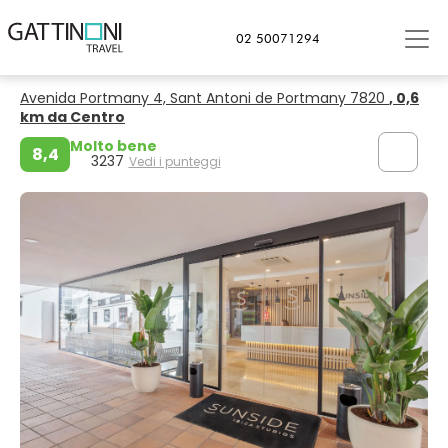
Sant Antoni de Portmany, Ibiza
02 50071294
Sunside Ibiza Studios - Adults Only
Avenida Portmany 4, Sant Antoni de Portmany 7820
, 0,6
km da Centro
Molto bene
8,4
3237
Vedi i punteggi