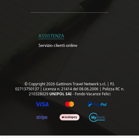
ASSISTENZA
Servizio clienti online
© Copyright 2026 Gattinoni Travel Network s.r.l.
|
P.I.
02713750137
|
Licenza n. 21414 del 08.06.2006
|
Polizza RC n.
210328029
UNIPOL SAI
- Fondo Vacanze Felici