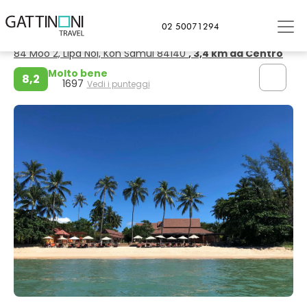
Lipa Noi
02 50071294
Kanok Buri Resort
84 Moo 2, Lipa Noi, Koh Samui 84140
, 3,4 km da Centro
Molto bene
8,2
1697
Vedi i punteggi