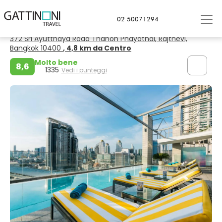
Bangkok
02 50071294
Akara Hotel Bangkok
372 Sri Ayutthaya Road Thanon Phayathai, Rajthevi,
Bangkok 10400
, 4,8 km da Centro
Molto bene
8,6
1335
Vedi i punteggi