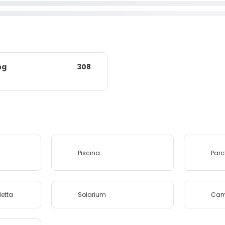
ng
308
Piscina
Par
letta
Solarium
Came