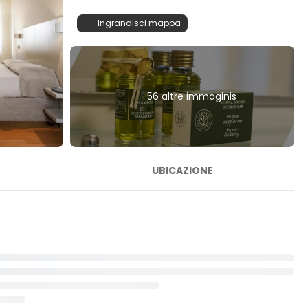
Ingrandisci mappa
56 altre immaginis
UBICAZIONE