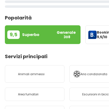
Popolarità
Generale
Booki
9,5
Superbo
9,5/10
308
Servizi principali
Animali ammessi
Aria condizionata
Area fumatori
Escursioni in bicic