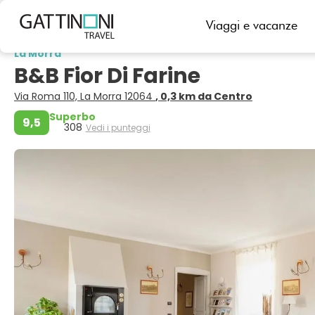
Viaggi e vacanze
Indietro
La Morra
B&B Fior Di Farine
Via Roma 110, La Morra 12064
, 0,3 km da Centro
Superbo
9,5
308
Vedi i punteggi