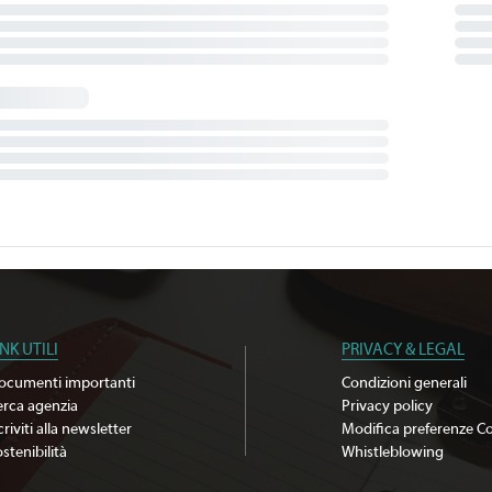
INK UTILI
PRIVACY & LEGAL
ocumenti importanti
Condizioni generali
erca agenzia
Privacy policy
criviti alla newsletter
Modifica preferenze C
stenibilità
Whistleblowing