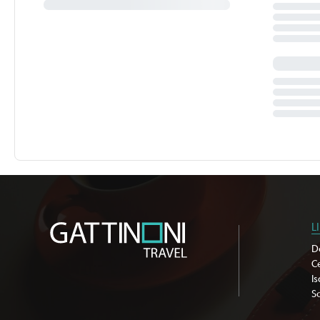
L
D
C
Is
So