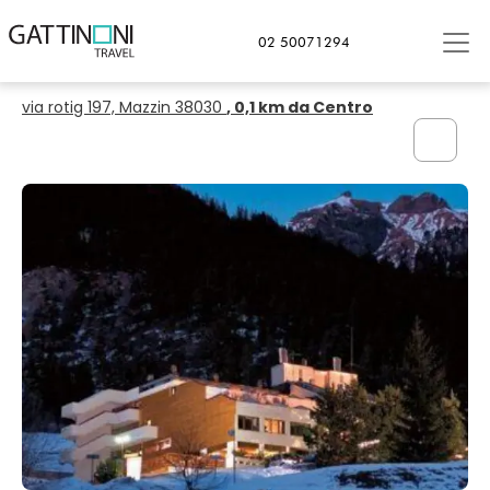
Mazzin
02 50071294
Hotel Regina e Fassa 2026 - GATTINONI
via rotig 197, Mazzin 38030
, 0,1 km da Centro