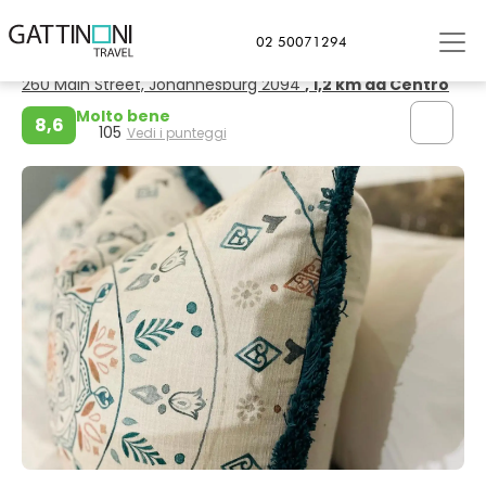
Johannesburg
02 50071294
Golden Maboneng
260 Main Street, Johannesburg 2094
, 1,2 km da Centro
Molto bene
8,6
105
Vedi i punteggi