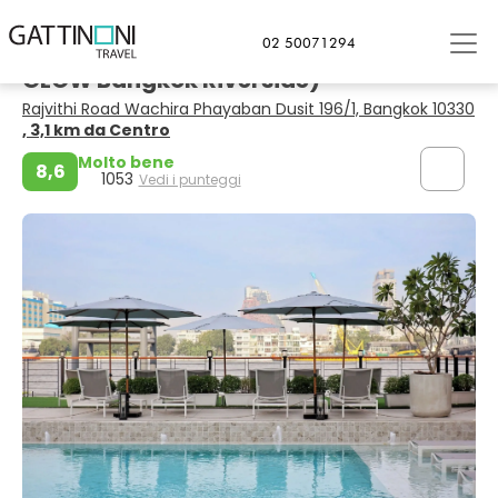
Bangkok
02 50071294
TARA Bangkok Riverside (Formerly
GLOW Bangkok Riverside)
Rajvithi Road Wachira Phayaban Dusit 196/1, Bangkok 10330
, 3,1 km da Centro
Molto bene
8,6
1053
Vedi i punteggi