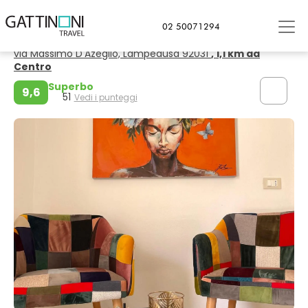
Lampedusa, Sicilia
02 50071294
B&B SoleLuna
via Massimo D'Azeglio, Lampedusa 92031
, 1,1 km da
Centro
Superbo
9,6
51
Vedi i punteggi