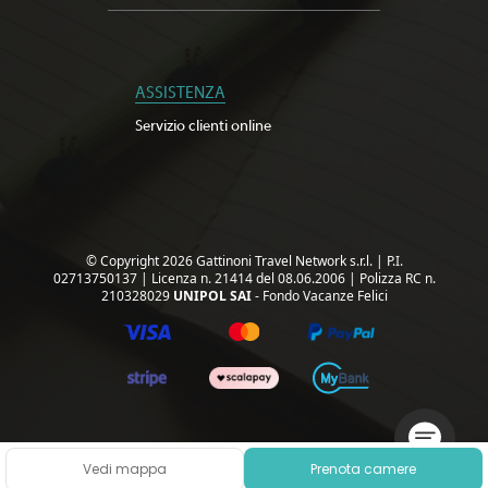
ASSISTENZA
Servizio clienti online
© Copyright 2026 Gattinoni Travel Network s.r.l.
|
P.I.
02713750137
|
Licenza n. 21414 del 08.06.2006
|
Polizza RC n.
210328029
UNIPOL SAI
- Fondo Vacanze Felici
Vedi mappa
Prenota camere