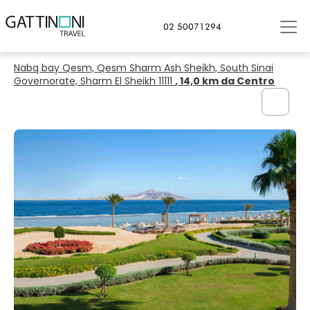
Sharm el-Sheikh
02 50071294
Charmillion Club Resort - GATTINONI
Nabq bay Qesm, Qesm Sharm Ash Sheikh, South Sinai
Governorate, Sharm El Sheikh 11111
, 14,0 km da Centro