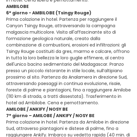
in hotel. Cena libera e pernottamento.
AMBILOBE
6° giorno - AMBILOBE (Tsingy Rouge)
Prima colazione in hotel. Partenza per raggiungere il
Canyon Tsingy Rouge, attraversando la campagna
malgascia multicolore. Visita all'affascinante sito di
formazione geologica naturale, creato dalla
combinazione di combustioni, erosioni ed infiltrazioni: gli
Tsingy Rouge costituiti da gres, marmo e calcare, offrono
in tutta la loro bellezza le loro guglie effimere, al centro
dell'unico bacino sedimentario del Madagascar. Pranzo
presso un piccolo ristorante in stile locale, sull’altipiano
prossimo al sito. Partenza da Analamera in direzione Sud,
attraversando paesaggi in continua evoluzione, risaie,
foreste di palme e piantagioni, fino a raggiungere Amilobe
(110 km di strada, a tratti dissestata). Trasferimento in
hotel ad Ambilobe. Cena e pernottamento.
AMILOBE / ANKIFY / NOSY BE
7° giorno – AMILOBE / ANKIFY / NOSY BE
Prima colazione in hotel. Partenza da Amilobe in direzione
Sud, attraverso piantagioni e distese di palme, fino a
raggiungere Ankify. Imbarco su vedetta rapida (40 min. di