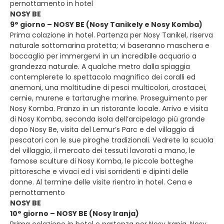
pernottamento in hotel
NOSY BE
9° giorno – NOSY BE (Nosy Tanikely e Nosy Komba)
Prima colazione in hotel. Partenza per Nosy Tanikel, riserva
naturale sottomarina protetta; vi baseranno maschera e
boccaglio per immergervi in un incredibile acquario a
grandezza naturale. A qualche metro dalla spiaggia
contemplerete lo spettacolo magnifico dei coralli ed
anemoni, una moltitudine di pesci multicolori, crostacei,
cernie, murene e tartarughe marine. Proseguimento per
Nosy Komba. Pranzo in un ristorante locale. Arrivo e visita
di Nosy Komba, seconda isola dell’arcipelago più grande
dopo Nosy Be, visita del Lemur’s Parc e del villaggio di
pescatori con le sue piroghe tradizionali. Vedrete la scuola
del villaggio, il mercato dei tessuti lavorati a mano, le
famose sculture di Nosy Komba, le piccole botteghe
pittoresche e vivaci ed i visi sorridenti e dipinti delle
donne. Al termine delle visite rientro in hotel. Cena e
pernottamento
NOSY BE
10° giorno – NOSY BE (Nosy Iranja)