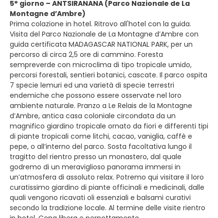
5° giorno – ANTSIRANANA (Parco Nazionale de La
Montagne d’Ambre)
Prima colazione in hotel. Ritrovo all'hotel con la guida.
Visita del Parco Nazionale de La Montagne d’Ambre con
guida certificata MADAGASCAR NATIONAL PARK, per un
percorso di circa 2,5 ore di cammino. Foresta
sempreverde con microclima di tipo tropicale umido,
percorsi forestali, sentieri botanici, cascate. Il parco ospita
7 specie lemuri ed una varietà di specie terrestri
endemiche che possono essere osservate nel loro
ambiente naturale. Pranzo a Le Relais de la Montagne
d’Ambre, antica casa coloniale circondata da un
magnifico giardino tropicale ornato da fiori e differenti tipi
di piante tropicali come litchi, cacao, vaniglia, caffè e
pepe, o all’interno del parco. Sosta facoltativa lungo il
tragitto del rientro presso un monastero, dal quale
godremo di un meraviglioso panorama immersi in
un’atmosfera di assoluto relax. Potremo qui visitare il loro
curatissimo giardino di piante officinali e medicinali, dalle
quali vengono ricavati oli essenziali e balsami curativi
secondo la tradizione locale. Al termine delle visite rientro