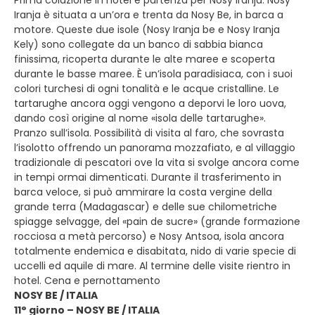
Prima colazione in hotel e partenza per Nosy Iranja. Nosy
Iranja è situata a un’ora e trenta da Nosy Be, in barca a
motore. Queste due isole (Nosy Iranja be e Nosy Iranja
Kely) sono collegate da un banco di sabbia bianca
finissima, ricoperta durante le alte maree e scoperta
durante le basse maree. È un’isola paradisiaca, con i suoi
colori turchesi di ogni tonalità e le acque cristalline. Le
tartarughe ancora oggi vengono a deporvi le loro uova,
dando così origine al nome «isola delle tartarughe».
Pranzo sull’isola. Possibilità di visita al faro, che sovrasta
l’isolotto offrendo un panorama mozzafiato, e al villaggio
tradizionale di pescatori ove la vita si svolge ancora come
in tempi ormai dimenticati. Durante il trasferimento in
barca veloce, si può ammirare la costa vergine della
grande terra (Madagascar) e delle sue chilometriche
spiagge selvagge, del «pain de sucre» (grande formazione
rocciosa a metà percorso) e Nosy Antsoa, isola ancora
totalmente endemica e disabitata, nido di varie specie di
uccelli ed aquile di mare. Al termine delle visite rientro in
hotel. Cena e pernottamento
NOSY BE / ITALIA
11° giorno – NOSY BE / ITALIA