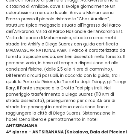
colli con foreste di palme e villaggi. Attraverseremo la
cittadina di Amilobe, dove si svolge giornalmente un
coloratissimo mercato locale. Arrivo a Mahamasina.
Pranzo presso il piccolo ristorante "Chez Aurelien",
struttura tipica malgascia situata all'ingresso del Parco
dell'Ankarana. Visita al Parco Nazionale dell’Ankarana Est.
Visita del parco di Mahamasina, situato a circa metà
strada tra Ankify e Diego Suarez con guida certificata
MADAGASCAR NATIONAL PARK. Il Parco è caratterizzato da
foresta tropicale secca, sentieri dissestati nella foresta. Il
percorso varia, in base al tempo a disposizione ed alle
condizioni fisiche, (dalle 2,5 alle 4 ore di cammino).
Differenti circuiti possibili, in accordo con la guida, tra i
quali: la Perte de Riviere, la Torretta degli Tsingy, gli Tsingy
Rary, il Ponte sospeso e la Grotta "dei pipistrelli. Nel
pomeriggio trasferimento a Diego Suarez (110 Km di
strada dissestata), proseguiremo per circa 3.5 ore di
strada tra paesaggi in continua evoluzione fino a
raggiungere la città di Diego Suarez. Sistemazione in
hotel. Cena libera e pernottamento in hotel
ANTSIRANANA
4° giorno – ANTSIRANANA (Sakalava, Baia dei Piccioni