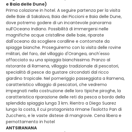
e Baia delle Dune)
Prima colazione in hotel. A seguire partenza per la visita
delle Baie di Sakalava, Baia dei Piccioni e Baia delle Dune,
dove potremo godere di un incantevole panorama
sull’Oceano Indiano. Possibilità di immergersi nelle
magnifiche acque cristalline delle baie, riparate
dall'oceano da scogliere coralline e contornate da
spiagge bianche. Proseguiremo con la visita delle rovine
militari, del faro, del villaggio d'Orangea, anch'esso
affacciato su una spiaggia bianchissima. Pranzo al
ristorante di Ramena, villaggio tradizionale di pescatori,
specialità di pesce da gustare circondati dal ricco
giardino tropicale. Nel pomeriggio passeggiata a Ramena,
caratteristico villaggio di pescatori, che vedremo
impegnati nella costruzione delle loro tipiche piroghe, la
caratteristica riparazione delle reti da pesca a bordo della
splendida spiaggia lunga 3 km. Rientro a Diego Suarez
lungo la costa, il cui protagonista rimane l'isolotto Pan di
Zucchero, e le vaste distese di mangrovie. Cena libera e
pernottamento in hotel
ANTSIRANANA