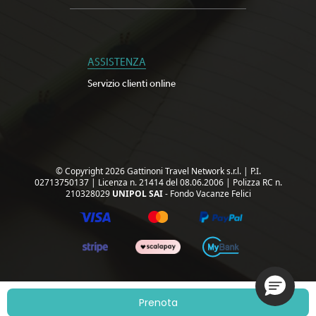
ASSISTENZA
Servizio clienti online
© Copyright 2026 Gattinoni Travel Network s.r.l.
|
P.I.
02713750137
|
Licenza n. 21414 del 08.06.2006
|
Polizza RC n.
210328029
UNIPOL SAI
- Fondo Vacanze Felici
Prenota