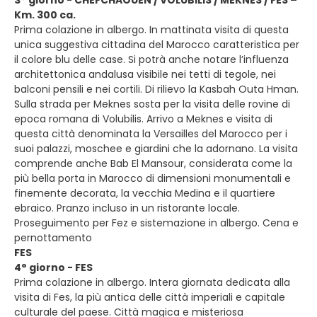
3° giorno - CHEFCHAOUEN / VOLUBILIS / MEKNES / FES –
Km. 300 ca.
Prima colazione in albergo. In mattinata visita di questa
unica suggestiva cittadina del Marocco caratteristica per
il colore blu delle case. Si potrà anche notare l’influenza
architettonica andalusa visibile nei tetti di tegole, nei
balconi pensili e nei cortili. Di rilievo la Kasbah Outa Hman.
Sulla strada per Meknes sosta per la visita delle rovine di
epoca romana di Volubilis. Arrivo a Meknes e visita di
questa città denominata la Versailles del Marocco per i
suoi palazzi, moschee e giardini che la adornano. La visita
comprende anche Bab El Mansour, considerata come la
più bella porta in Marocco di dimensioni monumentali e
finemente decorata, la vecchia Medina e il quartiere
ebraico. Pranzo incluso in un ristorante locale.
Proseguimento per Fez e sistemazione in albergo. Cena e
pernottamento
FES
4° giorno - FES
Prima colazione in albergo. Intera giornata dedicata alla
visita di Fes, la più antica delle città imperiali e capitale
culturale del paese. Città magica e misteriosa