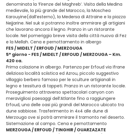
denominata la ‘Firenze del Maghreb’. Visita della Medina
medievale, la più grande del Marocco, la Moschea
Karouyine(dall’esterno), la Medersa di Attraine e la piazza
Nejjarine. Nel suk si potranno inoltre ammirare gli artigiani
che lavorano ancora il legno. Pranzo in un ristorante
locale. Nel pomeriggio breve visita della città nuova di Fez
e la Mellah. Cena e pernottamento in albergo
FES / MIDELT / ERFOUD / MERZOUGA
5° giorno - FES / MIDELT / ERFOUD / MERZOUGA – Km.
420 ca.
Prima colazione in albergo. Partenza per Erfoud via Ifrane
deliziosa località sciistica ed Azrou, piccolo suggestivo
villaggio berbero famoso per le sculture artigianali in
legno e tessitura di tappeti. Pranzo in un ristorante locale.
Proseguimento attraverso spettacolari canyon con
meravigliosi paesaggi dell’Atlante fino a raggiungere
Erfoud, una delle oasi più grandi del Marocco ubicato tra
dune sabbiose. Trasferimento in 4x4 alle dune di
Merzouga ove si potrà ammirare il tramonto nel deserto.
Sistemazione al campo. Cena e pernottamento
MERZOUGA / ERFOUD / TINGHIR / OUARZAZATE