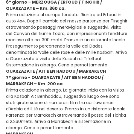
6° giorno – MERZOUGA / ERFOUD / TINGHIR /
OUARZAZATE – Km. 360 ca.
Prima colazione al campo tendato. Rientro ad Erfoud in
auto 4x4. Dopo il cambio del mezzo partenza per Tineghir
attraversando paesaggi meravigliosi e suggestivi. Visita
del Canyon del fiume Todra, con impressionanti fenditure
rocciose alte ca. 300 metri. Pranzo in un ristorante locale.
Proseguimento percorrendo la valle del Dades,
denominata la ‘Valle delle rose e delle mille Kasbah’. Arrivo
a Ouarzazate e visita della Kasbah di Tifeltout.
Sistemazione in albergo. Cena e pernottamento
OUARZAZATE / AIT BEN HADDOU / MARRAKECH
7° giorno - OUARZAZATE / AIT BEN HADDOU /
MARRAKECH – Km. 200 ca.
Prima colazione in albergo. La giornata inizia con la visita
alla Kasbah Ait Benhaddou, suggestivo luogo ove sono
stati girate scene di numerosi film tra cui Lawrence
d’Arabia ed Il tè nel deserto. Pranzo in un ristorante locale.
Partenza per Marrakech attraversando il passo del Tichka
a 2.260metri. Arrivo a Marrakech e sistemazione in
albergo. Cena e pernottamento