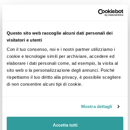
Voli di linea in classe economica
Tasse aeroportuali attualmente in vigore
Trasferimenti ed ingressi come da
programma
Questo sito web raccoglie alcuni dati personali dei
visitatori e utenti
Tour di gruppo minimo 6/massimo 16
partecipanti
Con il tuo consenso, noi e i nostri partner utilizziamo i 
cookie e tecnologie simili per archiviare, accedere ed 
Visite/escursioni con guida parlante italiano
elaborare i dati personali come, ad esempio, la visita al 
Ingressi ai siti come da programma
sito web o la personalizzazione degli annunci. Poiché 
Sistemazione in camera doppia standard e
rispettiamo il tuo diritto alla privacy, è possibile scegliere 
trattamento come da programma
di non consentire alcuni tipi di cookie.
Assicurazione IMA medico bagaglio base -
Annullamento Rischi Nominati
Assistenza del corrispondente locale
Mostra dettagli
Escluso
Accetta tutti