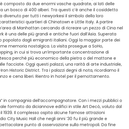
e è composto da due enormi vasche quadrate, ai lati delle
da un bosco di 400 alberi. Tra questi c’è anche il cosiddetto
divenuto per tutti i newyorkesi il simbolo della loro
caratteristici quartieri di Chinatown e Little Italy. A partire
un’area di Manhattan cercando di ricreare un pezzo di Cina nel
 è una delle più grandi e antiche fuori dall’Asia. Superata
o popolato dagli emigranti italiani. Oggi la maggior parte dei
ù come memoria nostalgica. La visita prosegue a SoHo,
opping, in cui si trova un’importante concentrazione di
entesca perché più economico della pietra o del mattone e
 facciate. Oggi questi palazzi, una rarità di arte industriale,
Historic District. Tra i palazzi degni di nota, ricordiamo il
zo e cena liberi. Rientro in hotel per il pernottamento.
la” in compagnia dell’accompagnatore. Con i mezzi pubblici o
e formato da diciannove edifici in stile Art Decò, voluto dal
d il 1939. Il complesso ospita alcune famose attrazioni
dio City Music Hall che negli anni ’30 fu il più grande e
spettacolare punto di osservazione sulla metropoli. Da fine