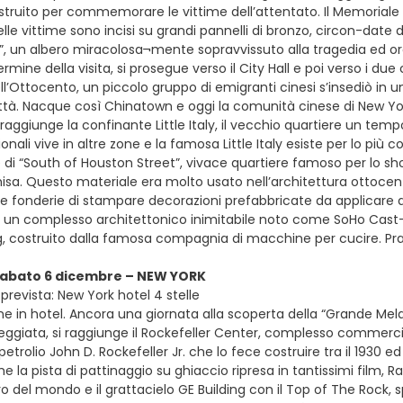
costruito per commemorare le vittime dell’attentato. Il Memorial
elle vittime sono incisi su grandi pannelli di bronzo, circon-date 
”, un albero miracolosa¬mente sopravvissuto alla tragedia ed ora 
termine della visita, si prosegue verso il City Hall e poi verso i due 
ll’Ottocento, un piccolo gruppo di emigranti cinesi s’insediò in 
ttà. Nacque così Chinatown e oggi la comunità cinese di New York
raggiunge la confinante Little Italy, il vecchio quartiere un temp
onali vive in altre zone e la famosa Little Italy esiste per lo pi
 di “South of Houston Street”, vivace quartiere famoso per lo sh
ghisa. Questo materiale era molto usato nell’architettura ottoc
e fonderie di stampare decorazioni prefabbricate da applicare alle
un complesso architettonico inimitabile noto come SoHo Cast-Iron 
g, costruito dalla famosa compagnia di macchine per cucire. Pran
 sabato 6 dicembre – NEW YORK
prevista: New York hotel 4 stelle
ne in hotel. Ancora una giornata alla scoperta della “Grande Me
ggiata, si raggiunge il Rockefeller Center, complesso commercial
trolio John D. Rockefeller Jr. che lo fece costruire tra il 1930 e
e la pista di pattinaggio su ghiaccio ripresa in tantissimi film, Ra
o del mondo e il grattacielo GE Building con il Top of The Rock, 