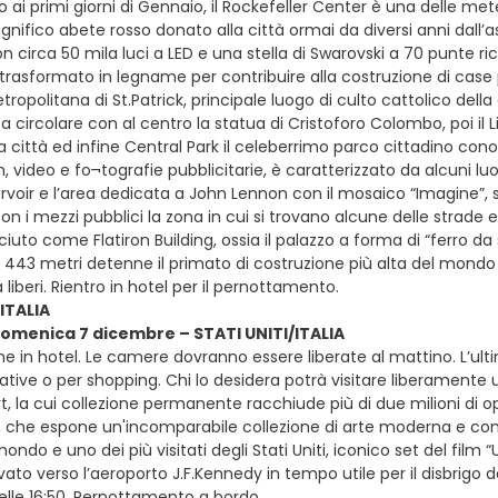
ai primi giorni di Gennaio, il Rockefeller Center è una delle mete
gnifico abete rosso donato alla città ormai da diversi anni dall’
circa 50 mila luci a LED e una stella di Swarovski a 70 punte ricope
 trasformato in legname per contribuire alla costruzione di case 
ropolitana di St.Patrick, principale luogo di culto cattolico dell
zza circolare con al centro la statua di Cristoforo Colombo, poi il 
la città ed infine Central Park il celeberrimo parco cittadino con
m, video e fo¬tografie pubblicitarie, è caratterizzato da alcuni luo
oir e l’area dedicata a John Lennon con il mosaico “Imagine”, si
on i mezzi pubblici la zona in cui si trovano alcune delle strade e 
uto come Flatiron Building, ossia il palazzo a forma di “ferro da s
i 443 metri detenne il primato di costruzione più alta del mondo 
liberi. Rientro in hotel per il pernottamento.
 ITALIA
domenica 7 dicembre – STATI UNITI/ITALIA
ne in hotel. Le camere dovranno essere liberate al mattino. L’u
tative o per shopping. Chi lo desidera potrà visitare liberamente u
, la cui collezione permanente racchiude più di due milioni di op
 che espone un'incomparabile collezione di arte moderna e cont
mondo e uno dei più visitati degli Stati Uniti, iconico set del film
vato verso l’aeroporto J.F.Kennedy in tempo utile per il disbrigo de
delle 16:50. Pernottamento a bordo