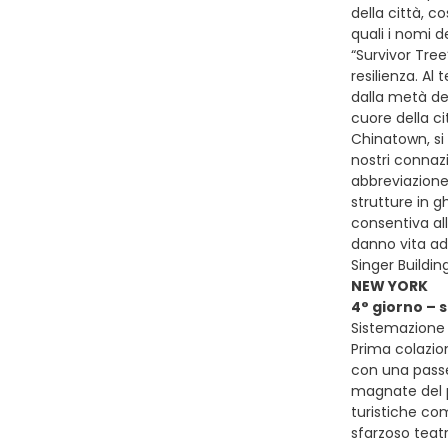
della città, 
quali i nomi d
“Survivor Tree
resilienza. Al 
dalla metà de
cuore della ci
Chinatown, si 
nostri connazi
abbreviazione
strutture in 
consentiva all
danno vita ad 
Singer Buildin
NEW YORK
4° giorno –
Sistemazione 
Prima colazio
con una passe
magnate del pe
turistiche com
sfarzoso teatr