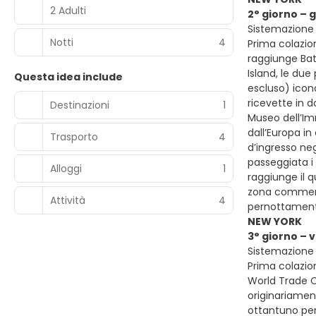
2 Adulti
2° giorno – 
Sistemazione 
Notti
4
Prima colazio
raggiunge Batt
Island, le due
Questa idea include
escluso) icon
ricevette in 
Destinazioni
1
Museo dell’Imm
dall’Europa in
Trasporto
4
d’ingresso neg
passeggiata i 
Alloggi
1
raggiunge il q
zona commerci
Attività
4
pernottament
NEW YORK
3° giorno – 
Sistemazione 
Prima colazion
World Trade C
originariament
ottantuno per