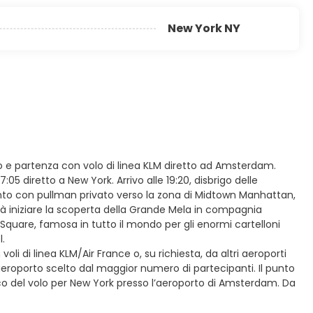
New York NY
rco e partenza con volo di linea KLM diretto ad Amsterdam.
:05 diretto a New York. Arrivo alle 19:20, disbrigo delle
mento con pullman privato verso la zona di Midtown Manhattan,
trà iniziare la scoperta della Grande Mela in compagnia
uare, famosa in tutto il mondo per gli enormi cartelloni
l.
li di linea KLM/Air France o, su richiesta, da altri aeroporti
aeroporto scelto dal maggior numero di partecipanti. Il punto
barco del volo per New York presso l’aeroporto di Amsterdam. Da