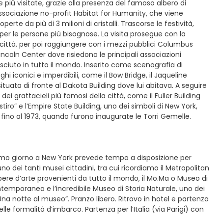
 più visitate, grazie alla presenza del famoso albero di
associazione no-profit Habitat for Humanity, che viene
rte da più di 3 milioni di cristalli. Trascorse le festività,
per le persone più bisognose. La visita prosegue con la
a città, per poi raggiungere con i mezzi pubblici Columbus
Lincoln Center dove risiedono le principali associazioni
osciuto in tutto il mondo. Inserito come scenografia di
ghi iconici e imperdibili, come il Bow Bridge, il Jaqueline
tuata di fronte al Dakota Building dove lui abitava. A seguire
dei grattacieli più famosi della città, come il Fuller Building
tiro” e l’Empire State Building, uno dei simboli di New York,
fino al 1973, quando furono inaugurate le Torri Gemelle.
ltimo giorno a New York prevede tempo a disposizione per
no dei tanti musei cittadini, tra cui ricordiamo il Metropolitan
ere d‘arte provenienti da tutto il mondo, il Mo.Ma o Museo di
emporanea e l’incredibile Museo di Storia Naturale, uno dei
 “Una notte al museo”. Pranzo libero. Ritrovo in hotel e partenza
lle formalità d’imbarco. Partenza per l’Italia (via Parigi) con