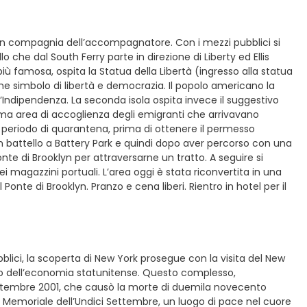
 in compagnia dell’accompagnatore. Con i mezzi pubblici si
che dal South Ferry parte in direzione di Liberty ed Ellis
 più famosa, ospita la Statua della Libertà (ingresso alla statua
me simbolo di libertà e democrazia. Il popolo americano la
Indipendenza. La seconda isola ospita invece il suggestivo
a prima area di accoglienza degli emigranti che arrivavano
 il periodo di quarantena, prima di ottenere il permesso
no in battello a Battery Park e quindi dopo aver percorso con una
onte di Brooklyn per attraversarne un tratto. A seguire si
ei magazzini portuali. L’area oggi è stata riconvertita in una
e di Brooklyn. Pranzo e cena liberi. Rientro in hotel per il
blici, la scoperta di New York prosegue con la visita del New
lo dell’economia statunitense. Questo complesso,
1 Settembre 2001, che causò la morte di duemila novecento
l Memoriale dell’Undici Settembre, un luogo di pace nel cuore