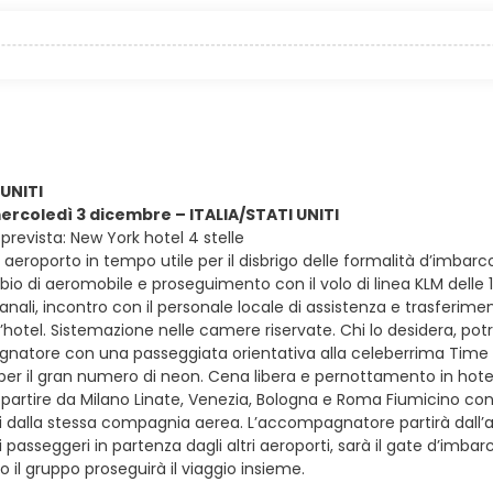
 UNITI
mercoledì 3 dicembre – ITALIA/STATI UNITI
prevista: New York hotel 4 stelle
in aeroporto in tempo utile per il disbrigo delle formalità d’imba
mbio di aeromobile e proseguimento con il volo di linea KLM delle 17
anali, incontro con il personale locale di assistenza e trasferi
l’hotel. Sistemazione nelle camere riservate. Chi lo desidera, po
natore con una passeggiata orientativa alla celeberrima Time Sq
 per il gran numero di neon. Cena libera e pernottamento in hote
e partire da Milano Linate, Venezia, Bologna e Roma Fiumicino con vo
ati dalla stessa compagnia aerea. L’accompagnatore partirà dall’
 i passeggeri in partenza dagli altri aeroporti, sarà il gate d’im
il gruppo proseguirà il viaggio insieme.