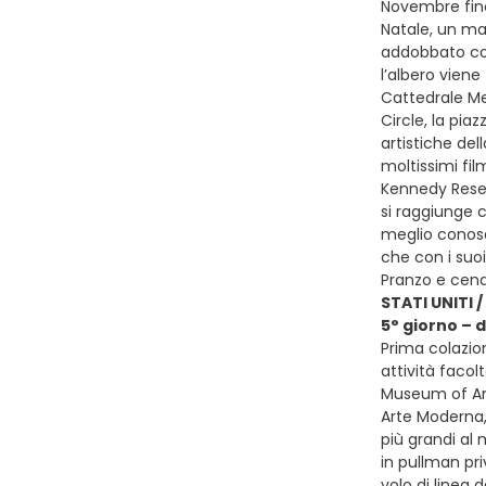
Novembre fino 
Natale, un ma
addobbato con 
l’albero viene
Cattedrale Met
Circle, la pia
artistiche del
moltissimi fil
Kennedy Reserv
si raggiunge c
meglio conosci
che con i suo
Pranzo e cena 
STATI UNITI /
5° giorno – 
Prima colazio
attività facol
Museum of Art
Arte Moderna,
più grandi al 
in pullman pri
volo di linea 