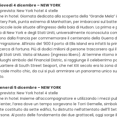
giovedì 4 dicembre – NEW YORK
prevista: New York hotel 4 stelle
ne in hotel. Giornata dedicata alla scoperta della “Grande Mela”
ery Park, punta estrema di Manhattan, per imbarcarsi sul battello 
 piccole isole situate all’ingresso della baia di Hudson. La prima e
a di New York e degli Stati Uniti, universalmente riconosciuta co
dono dalla Francia per commemorare il centenario della Guerra d’
igrazione. All’inizio del ‘900 il porto di Ellis Island era infatti l
 cerca di fortuna. Più di dodici milioni di persone trascorsero qui
li Stati Uniti. Visita al Museo (ingresso libero). Al termine ritor
luoghi simbolo del Financial Distric, si raggiunge il celeberrimo p
uartiere di South Street Seaport, che nel XIX secolo era la zona d
ale molto chic, da cui si può ammirare un panorama unico sul Pont
o.
venerdì 5 dicembre – NEW YORK
prevista: New York hotel 4 stelle
e in hotel. Insieme all’accompagnatore e utilizzando i mezzi pub
enter, l’area dove un tempo sorgevano le Torri Gemelle, simbo
e costituito da sette edifici, fu distrutto nell’attentato dell’1
sone. Al posto delle fondamenta dei due grattaceli, oggi sorge i