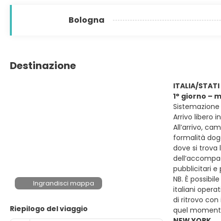
Bologna
Destinazione
ITALIA/STATI
1° giorno – 
Sistemazione 
Arrivo libero 
All’arrivo, ca
formalità dog
dove si trova 
dell’accompag
pubblicitari e
NB. È possibil
Ingrandisci mappa
italiani oper
di ritrovo con
Riepilogo del viaggio
quel momento 
NEW YORK