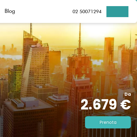
Blog
02 50071294
Da
2.679 €
Prenota