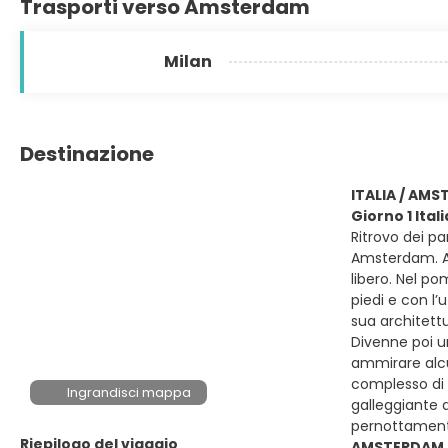
Trasporti verso Amsterdam
Milan
Destinazione
ITALIA / AM
Giorno 1 Ita
Ritrovo dei pa
Amsterdam. Arr
libero. Nel po
piedi e con l’
sua architett
Divenne poi u
ammirare alcun
complesso di a
Ingrandisci mappa
galleggiante d
pernottament
Riepilogo del viaggio
AMSTERDAM /