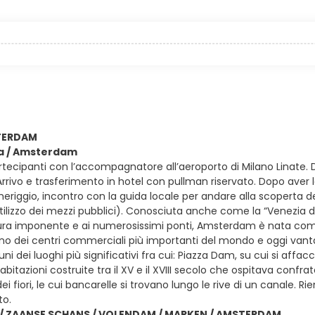
STERDAM
lia / Amsterdam
rtecipanti con l’accompagnatore all’aeroporto di Milano Linate. 
ivo e trasferimento in hotel con pullman riservato. Dopo aver las
meriggio, incontro con la guida locale per andare alla scoperta d
utilizzo dei mezzi pubblici). Conosciuta anche come la “Venezia del
ura imponente e ai numerosissimi ponti, Amsterdam è nata come un
no dei centri commerciali più importanti del mondo e oggi vanta 
i dei luoghi più significativi fra cui: Piazza Dam, su cui si affacc
bitazioni costruite tra il XV e il XVIII secolo che ospitava confra
ei fiori, le cui bancarelle si trovano lungo le rive di un canale. 
o.
 ZAANSE SCHANS / VOLENDAM / MARKEN / AMSTERDAM