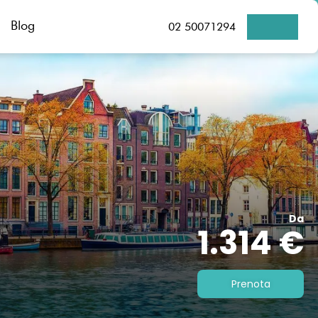
Blog
02 50071294
Da
1.314 €
Prenota