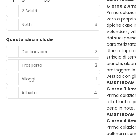
Giorno 2 Am
2 Adulti
Prima colazio
vero e proprio
Notti
3
tipiche case i
Volendam, vill
dai suoi paesa
Questa idea include
caratterizzata
Ultima tappa a
Destinazioni
2
striscia di te
bianchi, alcu
Trasporto
2
proteggere le 
vestito con gl
Alloggi
1
AMSTERDAM
Giorno 3 A
Attività
4
Prima colazio
effettuati a p
cena in hotel
AMSTERDAM /
Giorno 4 Ams
Prima colazion
pullman riserv