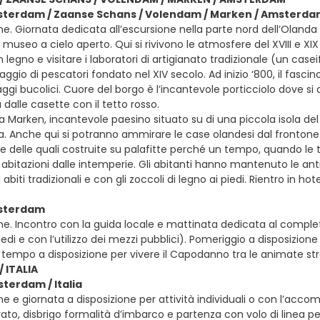
sterdam / Zaanse Schans / Volendam / Marken / Amsterd
ne. Giornata dedicata all’escursione nella parte nord dell’Oland
 museo a cielo aperto. Qui si rivivono le atmosfere del XVIII e XIX
n legno e visitare i laboratori di artigianato tradizionale (un cas
aggio di pescatori fondato nel XIV secolo. Ad inizio ‘800, il fascino
ggi bucolici. Cuore del borgo è l’incantevole porticciolo dove si 
 dalle casette con il tetto rosso.
 Marken, incantevole paesino situato su di una piccola isola del 
rra. Anche qui si potranno ammirare le case olandesi dal frontone 
ne delle quali costruite su palafitte perché un tempo, quando le 
abitazioni dalle intemperie. Gli abitanti hanno mantenuto le ant
i abiti tradizionali e con gli zoccoli di legno ai piedi. Rientro i
msterdam
ne. Incontro con la guida locale e mattinata dedicata al complet
iedi e con l’utilizzo dei mezzi pubblici). Pomeriggio a disposizion
, tempo a disposizione per vivere il Capodanno tra le animate s
 ITALIA
terdam / Italia
e e giornata a disposizione per attività individuali o con l’acc
ato, disbrigo formalità d’imbarco e partenza con volo di linea per l