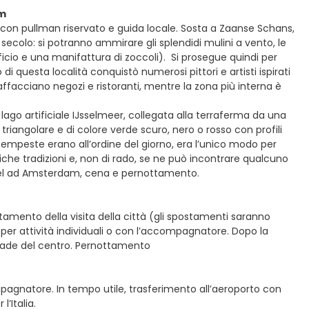
am
a con pullman riservato e guida locale. Sosta a Zaanse Schans,
 secolo: si potranno ammirare gli splendidi mulini a vento, le
eificio e una manifattura di zoccoli). Si prosegue quindi per
 di questa località conquistò numerosi pittori e artisti ispirati
affacciano negozi e ristoranti, mentre la zona più interna è
lago artificiale IJsselmeer, collegata alla terraferma da una
triangolare e di colore verde scuro, nero o rosso con profili
tempeste erano all’ordine del giorno, era l’unico modo per
iche tradizioni e, non di rado, se ne può incontrare qualcuno
n hotel ad Amsterdam, cena e pernottamento.
amento della visita della città (gli spostamenti saranno
e per attività individuali o con l’accompagnatore. Dopo la
trade del centro. Pernottamento
ompagnatore. In tempo utile, trasferimento all’aeroporto con
’Italia.