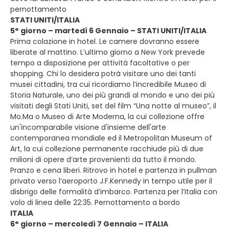
pernottamento
STATI UNITI/ITALIA
5° giorno – martedì 6 Gennaio – STATI UNITI/ITALIA
Prima colazione in hotel. Le camere dovranno essere
liberate al mattino. L’ultimo giorno a New York prevede
tempo a disposizione per attività facoltative o per
shopping. Chi lo desidera potrà visitare uno dei tanti
musei cittadini, tra cui ricordiamo l’incredibile Museo di
Storia Naturale, uno dei più grandi al mondo e uno dei più
visitati degli Stati Uniti, set del film “Una notte al museo”, il
Mo.Ma o Museo di Arte Moderna, la cui collezione offre
un'incomparabile visione d'insieme dell'arte
contemporanea mondiale ed il Metropolitan Museum of
Art, la cui collezione permanente racchiude più di due
milioni di opere d‘arte provenienti da tutto il mondo.
Pranzo e cena liberi. Ritrovo in hotel e partenza in pullman
privato verso l’aeroporto J.F.Kennedy in tempo utile per il
disbrigo delle formalità d’imbarco. Partenza per l’Italia con
volo di linea delle 22:35. Pernottamento a bordo
ITALIA
6° giorno – mercoledì 7 Gennaio – ITALIA