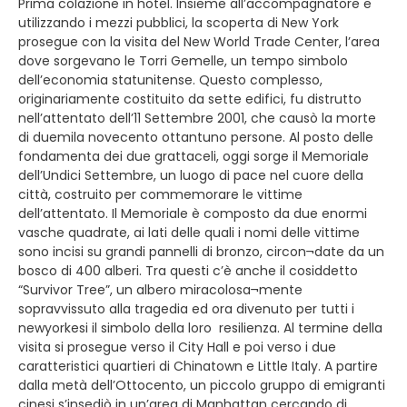
Prima colazione in hotel. Insieme all’accompagnatore e
utilizzando i mezzi pubblici, la scoperta di New York
prosegue con la visita del New World Trade Center, l’area
dove sorgevano le Torri Gemelle, un tempo simbolo
dell’economia statunitense. Questo complesso,
originariamente costituito da sette edifici, fu distrutto
nell’attentato dell’11 Settembre 2001, che causò la morte
di duemila novecento ottantuno persone. Al posto delle
fondamenta dei due grattaceli, oggi sorge il Memoriale
dell’Undici Settembre, un luogo di pace nel cuore della
città, costruito per commemorare le vittime
dell’attentato. Il Memoriale è composto da due enormi
vasche quadrate, ai lati delle quali i nomi delle vittime
sono incisi su grandi pannelli di bronzo, circon¬date da un
bosco di 400 alberi. Tra questi c’è anche il cosiddetto
“Survivor Tree”, un albero miracolosa¬mente
sopravvissuto alla tragedia ed ora divenuto per tutti i
newyorkesi il simbolo della loro resilienza. Al termine della
visita si prosegue verso il City Hall e poi verso i due
caratteristici quartieri di Chinatown e Little Italy. A partire
dalla metà dell’Ottocento, un piccolo gruppo di emigranti
cinesi s’insediò in un’area di Manhattan cercando di