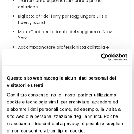
Trattamento di pernottamento e prima
colazione
Biglietto a/r del ferry per raggiungere Ellis e
Liberty Island
MetroCard per la durata del soggiorno a New
York
Accompagnatore professionista dall’Italia e
per tutta la durata del viaggio
Kg.23 di franchigia per un bagaglio in stiva
Assicurazione IMA multirischio
sanitaria/bagaglio, annullamento e
Questo sito web raccoglie alcuni dati personali dei
interruzione viaggio (massimali spese
visitatori e utenti
mediche € 30.000) - richiedere il fascicolo
Con il tuo consenso, noi e i nostri partner utilizziamo i 
informativo all'atto della prenotazione.
cookie e tecnologie simili per archiviare, accedere ed 
Quota d’iscrizione (€ 79 a persona)
elaborare i dati personali come, ad esempio, la visita al 
Tasse aeroportuali e security charges dei voli
sito web o la personalizzazione degli annunci. Poiché 
di linea (€ 405 da Milano Malpensa e Venezia;
rispettiamo il tuo diritto alla privacy, è possibile scegliere 
€ 390 da Bologna, € 410 da Roma Fiumicino;
di non consentire alcuni tipi di cookie.