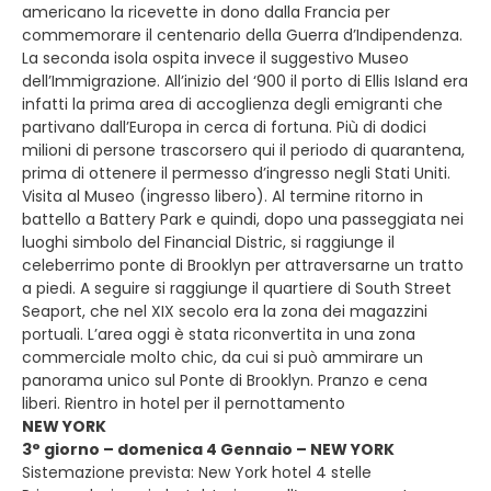
americano la ricevette in dono dalla Francia per
commemorare il centenario della Guerra d’Indipendenza.
La seconda isola ospita invece il suggestivo Museo
dell’Immigrazione. All’inizio del ‘900 il porto di Ellis Island era
infatti la prima area di accoglienza degli emigranti che
partivano dall’Europa in cerca di fortuna. Più di dodici
milioni di persone trascorsero qui il periodo di quarantena,
prima di ottenere il permesso d’ingresso negli Stati Uniti.
Visita al Museo (ingresso libero). Al termine ritorno in
battello a Battery Park e quindi, dopo una passeggiata nei
luoghi simbolo del Financial Distric, si raggiunge il
celeberrimo ponte di Brooklyn per attraversarne un tratto
a piedi. A seguire si raggiunge il quartiere di South Street
Seaport, che nel XIX secolo era la zona dei magazzini
portuali. L’area oggi è stata riconvertita in una zona
commerciale molto chic, da cui si può ammirare un
panorama unico sul Ponte di Brooklyn. Pranzo e cena
liberi. Rientro in hotel per il pernottamento
NEW YORK
3° giorno – domenica 4 Gennaio – NEW YORK
Sistemazione prevista: New York hotel 4 stelle