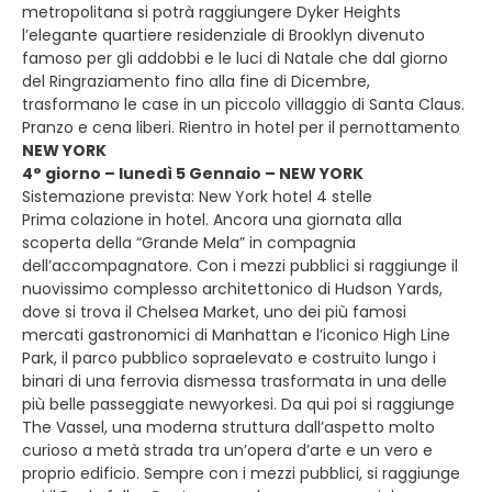
metropolitana si potrà raggiungere Dyker Heights
l’elegante quartiere residenziale di Brooklyn divenuto
famoso per gli addobbi e le luci di Natale che dal giorno
del Ringraziamento fino alla fine di Dicembre,
trasformano le case in un piccolo villaggio di Santa Claus.
Pranzo e cena liberi. Rientro in hotel per il pernottamento
NEW YORK
4° giorno – lunedì 5 Gennaio – NEW YORK
Sistemazione prevista: New York hotel 4 stelle
Prima colazione in hotel. Ancora una giornata alla
scoperta della “Grande Mela” in compagnia
dell’accompagnatore. Con i mezzi pubblici si raggiunge il
nuovissimo complesso architettonico di Hudson Yards,
dove si trova il Chelsea Market, uno dei più famosi
mercati gastronomici di Manhattan e l’iconico High Line
Park, il parco pubblico sopraelevato e costruito lungo i
binari di una ferrovia dismessa trasformata in una delle
più belle passeggiate newyorkesi. Da qui poi si raggiunge
The Vassel, una moderna struttura dall’aspetto molto
curioso a metà strada tra un’opera d’arte e un vero e
proprio edificio. Sempre con i mezzi pubblici, si raggiunge