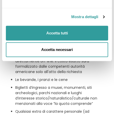
prezzo per persona soggetto ad aumento fino
ad emissione dei biglietti aerei)
Mostra dettagli
Escluso
Accetta tutti
La quota non comprende:
ESTA (USD 21 pp indicativi) o eventuale visto
Accetta necessari
d’ingresso negli Stati Uniti, che ogni
partecipante al viaggio dovrà richiedere
direttamente on-line. Il costo esatto sarà
formalizzato dalle competenti autorità
americane solo all'atto della richiesta
Le bevande, i pranzi e le cene
Biglietti d’ingresso a musei, monumenti, siti
archeologici, parchi nazionali e luoghi
d’interesse storico/naturalistico/culturale non
menzionati alla voce “la quota comprende”
Qualsiasi extra di carattere personale (ad