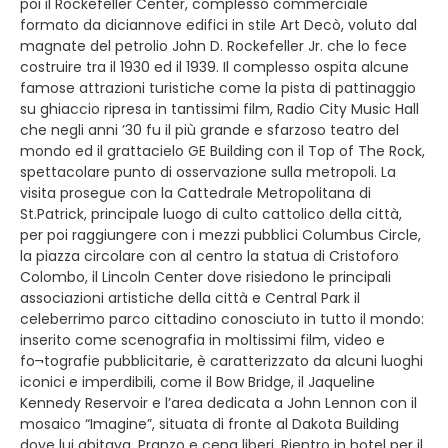
poi il Rockefeller Center, complesso commerciale
formato da diciannove edifici in stile Art Decò, voluto dal
magnate del petrolio John D. Rockefeller Jr. che lo fece
costruire tra il 1930 ed il 1939. Il complesso ospita alcune
famose attrazioni turistiche come la pista di pattinaggio
su ghiaccio ripresa in tantissimi film, Radio City Music Hall
che negli anni ’30 fu il più grande e sfarzoso teatro del
mondo ed il grattacielo GE Building con il Top of The Rock,
spettacolare punto di osservazione sulla metropoli. La
visita prosegue con la Cattedrale Metropolitana di
St.Patrick, principale luogo di culto cattolico della città,
per poi raggiungere con i mezzi pubblici Columbus Circle,
la piazza circolare con al centro la statua di Cristoforo
Colombo, il Lincoln Center dove risiedono le principali
associazioni artistiche della città e Central Park il
celeberrimo parco cittadino conosciuto in tutto il mondo:
inserito come scenografia in moltissimi film, video e
fo¬tografie pubblicitarie, è caratterizzato da alcuni luoghi
iconici e imperdibili, come il Bow Bridge, il Jaqueline
Kennedy Reservoir e l’area dedicata a John Lennon con il
mosaico “Imagine”, situata di fronte al Dakota Building
dove lui abitava. Pranzo e cena liberi. Rientro in hotel per il