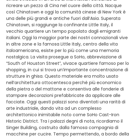
ricreare un pezzo di Cina nel cuore della città. Nacque
così Chinatown e oggi la comunità cinese di New York è
una delle più grandi e antiche fuori dall’Asia. Superata
Chinatown, si raggiunge la confinante Little Italy, il
vecchio quartiere un tempo popolato dagli emigranti
italiani. Oggi la maggior parte dei nostri connazionali vive
in altre zone e la famosa Little Italy, centro della vita
italoamericana, esiste per lo più come una memoria
nostalgica. La visita prosegue a SoHo, abbreviazione di
“South of Houston Street”, vivace quartiere famoso per lo
shopping, in cui si trova un’importante concentrazione di
strutture in ghisa. Questo materiale era molto usato
nell’architettura ottocentesca perché più economico
della pietra o del mattone e consentiva alle fonderie di
stampare decorazioni prefabbricate da applicare alle
facciate. Oggi questi palazzi sono diventati una rarità di
arte industriale, dando vita ad un complesso
architettonico inimitabile noto come SoHo Cast-Iron
Historic District. Tra i palazzi degni di nota, ricordiamo il
Singer Building, costruito dalla famosa compagnia di
macchine per cucire. Tempo permettendo, a bordo della