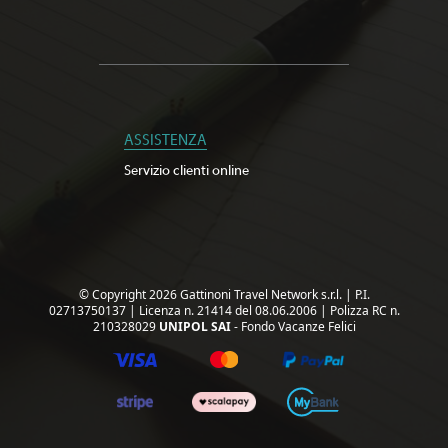
ASSISTENZA
Servizio clienti online
© Copyright 2026 Gattinoni Travel Network s.r.l.
|
P.I.
02713750137
|
Licenza n. 21414 del 08.06.2006
|
Polizza RC n.
210328029
UNIPOL SAI
- Fondo Vacanze Felici