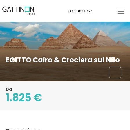
Il Cairo, Egitto
02 50071294
EGITTO Cairo & Crociera sul Nilo
Da
1.825 €