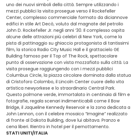
uno dei nuovi simboli della città. Sempre utilizzando i
mezzi pubblici la visita prosegue verso il Rockefeller
Center, complesso commerciale formato da diciannove
edifici in stile Art Decò, voluto dal magnate del petrolio
John D. Rockefeller Jr. negli anni ‘30. Il complesso ospita
alcune delle attrazioni più celebri di New York, come la
pista di pattinaggio su ghiaccio protagonista di tantissimi
film, la storica Radio City Music Hall e il grattacielo GE
Building famoso per il Top of The Rock, spettacolare
punto di osservazione con vista mozzafiato sulla città. La
visita prosegue raggiungendo con i mezzi pubblici
Columbus Circle, la piazza circolare dominata dalla statua
di Cristoforo Colombo, il Lincoln Center cuore della vita
artistica newyorkese e lo straordinario Central Park.
Questo polmone verde, immortalato in centinaia di film e
fotografie, regala scenari indimenticabili come il Bow
Bridge, il Jaqueline Kennedy Reservoir e la zona dedicata a
John Lennon, con il celebre mosaico “Imagine” realizzato
di fronte al Dakota Building, dove lui abitava. Pranzo e
cena liberi. Rientro in hotel per il pernottamento.
STATI UNITI/ITALIA