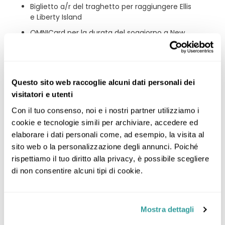
Biglietto a/r del traghetto per raggiungere Ellis
e Liberty Island
OMNICard per la durata del soggiorno a New
York
Accompagnatore professionista dall’Italia in
partenza da Bologna e per tutta la durata del
viaggio (per chi parte da altri aeroporti, la
Questo sito web raccoglie alcuni dati personali dei
presenza dell’accompagnatore è garantita da
visitatori e utenti
Roma Fiumicino all’andata e fino a Roma
Con il tuo consenso, noi e i nostri partner utilizziamo i 
Fiumicino al ritorno)
cookie e tecnologie simili per archiviare, accedere ed 
Assistenza al check-in in aeroporto a Milano
elaborare i dati personali come, ad esempio, la visita al 
Linate, Venezia, Roma Fiumicino, Napoli, Bari e
sito web o la personalizzazione degli annunci. Poiché 
Catania (su richiesta e a pagamento da altri
aeroporti);
rispettiamo il tuo diritto alla privacy, è possibile scegliere 
di non consentire alcuni tipi di cookie.
Kg.23 di franchigia per un bagaglio in stiva
Assicurazione IMA multirischi
sanitaria/bagaglio, annullamento e
Mostra dettagli
interruzione viaggio plus (massimali spese
mediche € 30.000) - richiedere il fascicolo