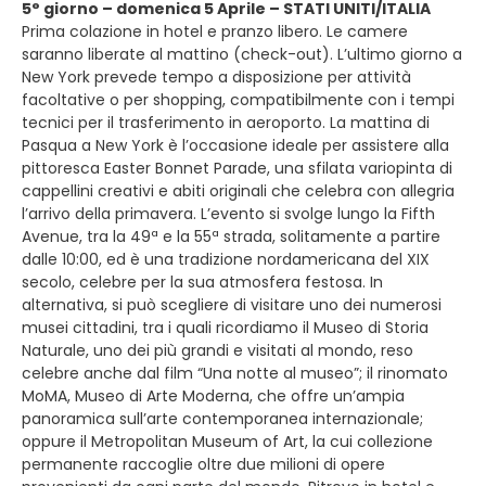
5° giorno – domenica 5 Aprile – STATI UNITI/ITALIA
Prima colazione in hotel e pranzo libero. Le camere
saranno liberate al mattino (check-out). L’ultimo giorno a
New York prevede tempo a disposizione per attività
facoltative o per shopping, compatibilmente con i tempi
tecnici per il trasferimento in aeroporto. La mattina di
Pasqua a New York è l’occasione ideale per assistere alla
pittoresca Easter Bonnet Parade, una sfilata variopinta di
cappellini creativi e abiti originali che celebra con allegria
l’arrivo della primavera. L’evento si svolge lungo la Fifth
Avenue, tra la 49ª e la 55ª strada, solitamente a partire
dalle 10:00, ed è una tradizione nordamericana del XIX
secolo, celebre per la sua atmosfera festosa. In
alternativa, si può scegliere di visitare uno dei numerosi
musei cittadini, tra i quali ricordiamo il Museo di Storia
Naturale, uno dei più grandi e visitati al mondo, reso
celebre anche dal film “Una notte al museo”; il rinomato
MoMA, Museo di Arte Moderna, che offre un’ampia
panoramica sull’arte contemporanea internazionale;
oppure il Metropolitan Museum of Art, la cui collezione
permanente raccoglie oltre due milioni di opere