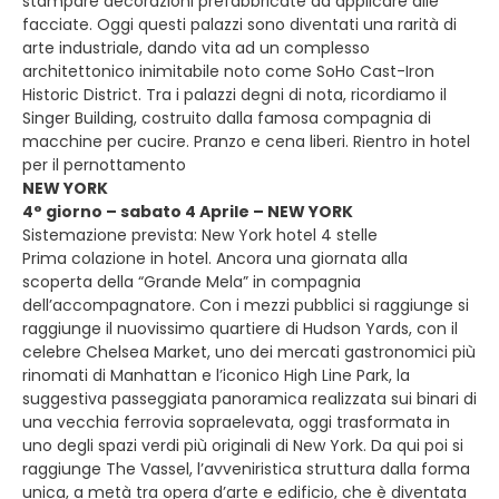
stampare decorazioni prefabbricate da applicare alle
facciate. Oggi questi palazzi sono diventati una rarità di
arte industriale, dando vita ad un complesso
architettonico inimitabile noto come SoHo Cast-Iron
Historic District. Tra i palazzi degni di nota, ricordiamo il
Singer Building, costruito dalla famosa compagnia di
macchine per cucire. Pranzo e cena liberi. Rientro in hotel
per il pernottamento
NEW YORK
4° giorno – sabato 4 Aprile – NEW YORK
Sistemazione prevista: New York hotel 4 stelle
Prima colazione in hotel. Ancora una giornata alla
scoperta della “Grande Mela” in compagnia
dell’accompagnatore. Con i mezzi pubblici si raggiunge si
raggiunge il nuovissimo quartiere di Hudson Yards, con il
celebre Chelsea Market, uno dei mercati gastronomici più
rinomati di Manhattan e l’iconico High Line Park, la
suggestiva passeggiata panoramica realizzata sui binari di
una vecchia ferrovia sopraelevata, oggi trasformata in
uno degli spazi verdi più originali di New York. Da qui poi si
raggiunge The Vassel, l’avveniristica struttura dalla forma
unica, a metà tra opera d’arte e edificio, che è diventata