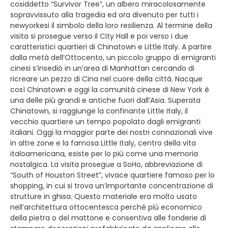
cosiddetto “Survivor Tree”, un albero miracolosa­mente
sopravvissuto alla tragedia ed ora divenuto per tutti i
newyorkesi il simbolo della loro resilienza. Al termine della
visita si prosegue verso il City Hall e poi verso i due
caratteristici quartieri di Chinatown e Little Italy. A partire
dalla metà dell’Ottocento, un piccolo gruppo di emigranti
cinesi s’insediò in un’area di Manhattan cercando di
ricreare un pezzo di Cina nel cuore della città. Nacque
così Chinatown e oggi la comunità cinese di New York è
una delle più grandi e antiche fuori dall’Asia. Superata
Chinatown, si raggiunge la confinante Little Italy, il
vecchio quartiere un tempo popolato dagli emigranti
italiani. Oggi la maggior parte dei nostri connazionali vive
in altre zone e la famosa Little Italy, centro della vita
italoamericana, esiste per lo più come una memoria
nostalgica. La visita prosegue a SoHo, abbreviazione di
“South of Houston Street”, vivace quartiere famoso per lo
shopping, in cui si trova un’importante concentrazione di
strutture in ghisa. Questo materiale era molto usato
nell’architettura ottocentesca perché più economico
della pietra o del mattone e consentiva alle fonderie di