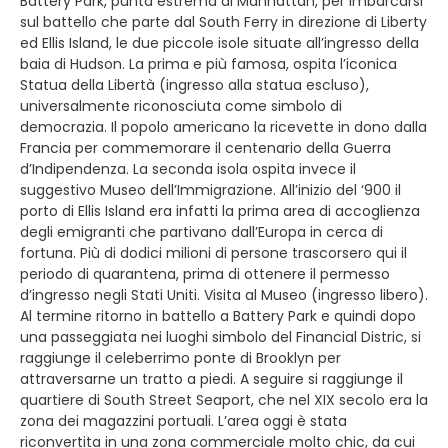
Battery Park, punta estrema di Manhattan, per imbarcarsi
sul battello che parte dal South Ferry in direzione di Liberty
ed Ellis Island, le due piccole isole situate all’ingresso della
baia di Hudson. La prima e più famosa, ospita l’iconica
Statua della Libertà (ingresso alla statua escluso),
universalmente riconosciuta come simbolo di
democrazia. Il popolo americano la ricevette in dono dalla
Francia per commemorare il centenario della Guerra
d’Indipendenza. La seconda isola ospita invece il
suggestivo Museo dell’Immigrazione. All’inizio del ‘900 il
porto di Ellis Island era infatti la prima area di accoglienza
degli emigranti che partivano dall’Europa in cerca di
fortuna. Più di dodici milioni di persone trascorsero qui il
periodo di quarantena, prima di ottenere il permesso
d’ingresso negli Stati Uniti. Visita al Museo (ingresso libero).
Al termine ritorno in battello a Battery Park e quindi dopo
una passeggiata nei luoghi simbolo del Financial Distric, si
raggiunge il celeberrimo ponte di Brooklyn per
attraversarne un tratto a piedi. A seguire si raggiunge il
quartiere di South Street Seaport, che nel XIX secolo era la
zona dei magazzini portuali. L’area oggi è stata
riconvertita in una zona commerciale molto chic, da cui