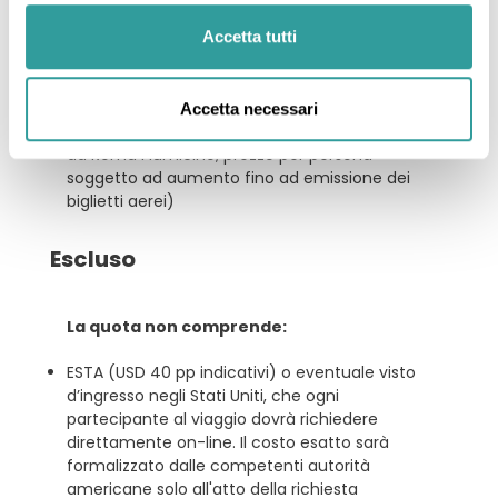
informativo all'atto della prenotazione.
Accetta tutti
Quota d’iscrizione (€ 79 a persona)
Tasse aeroportuali e security charges dei voli
di linea (€ 335 da Milano Linate, Venezia e
Accetta necessari
Napoli, € 330 da Bologna, Bari e Catania, € 345
da Roma Fiumicino; prezzo per persona
soggetto ad aumento fino ad emissione dei
biglietti aerei)
Escluso
La quota non comprende:
ESTA (USD 40 pp indicativi) o eventuale visto
d’ingresso negli Stati Uniti, che ogni
partecipante al viaggio dovrà richiedere
direttamente on-line. Il costo esatto sarà
formalizzato dalle competenti autorità
americane solo all'atto della richiesta