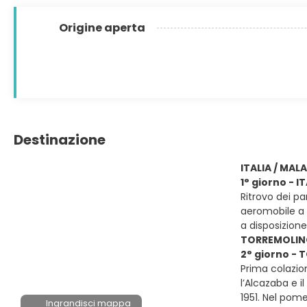
Origine aperta
Destinazione
ITALIA / MA
1° giorno - 
Ritrovo dei p
aeromobile a 
a disposizio
TORREMOLIN
2° giorno -
Prima colazio
l’Alcazaba e il
1951. Nel pom
Ingrandisci mappa