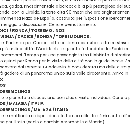
ca, gotica, rinascimentale e barocca è la più prestigiosa del sud 
do, con la Giralda, la torre alta 90 metri che era originariamen
 l'immensa Plaza de Espan͂a, costruita per l'Esposizione Iberoame
meriggio a disposizione. Cena e pernottamento
ADICE / RONDA / TORREMOLINOS
SIVIGLIA / CADICE / RONDA / TORREMOLINOS.
e. Partenza per Cadice, città costiera costruita su di una strisci
a più antica città d’Occidente in quanto fu fondata dai Fenici nel
e commerci. Tempo per una passeggiata fra il labirinto di stradi
 quindi per Ronda per la visita della città con la guida locale.
scavata dal torrente Guadalevin, è considerata una delle città più
rà godere di un panorama unico sulla valle circostante. Arrivo in
to
OS
 TORREMOLINOS
e e giornata a disposizione per relax o visite individuali. Cena 
S / MALAGA / ITALIA
TORREMOLINOS / MALAGA / ITALIA
ne e mattinata a disposizione. In tempo utile, trasferimento all’
nea per l’Italia (scalo e cambio aeromobile a Madrid).