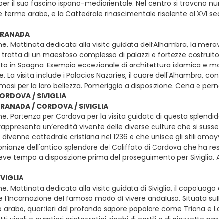
r il suo fascino ispano-mediorientale. Nel centro si trovano numer
le terme arabe, e la Cattedrale rinascimentale risalente al XVI 
 GRANADA
e. Mattinata dedicata alla visita guidata dell’Alhambra, la mera
i tratta di un maestoso complesso di palazzi e fortezze costruito 
to in Spagna. Esempio eccezionale di architettura islamica e mo
. La visita include i Palacios Nazaríes, il cuore dell'Alhambra, con 
amosi per la loro bellezza. Pomeriggio a disposizione. Cena e pe
ORDOVA / SIVIGLIA
GRANADA / CORDOVA / SIVIGLIA
ne. Partenza per Cordova per la visita guidata di questa splendid
rappresenta un’eredità vivente delle diverse culture che si susseg
ivenne cattedrale cristiana nel 1236 e che unisce gli stili omay
nianze dell'antico splendore del Califfato di Cordova che ha reso
eve tempo a disposizione prima del proseguimento per Siviglia. 
IVIGLIA
e. Mattinata dedicata alla visita guidata di Siviglia, il capoluog
e l’incarnazione del famoso modo di vivere andaluso. Situata sul
o arabo, quartieri dal profondo sapore popolare come Triana e
tti vicoli e quartieri aristocratici, ricchi di cortili e di piazzette