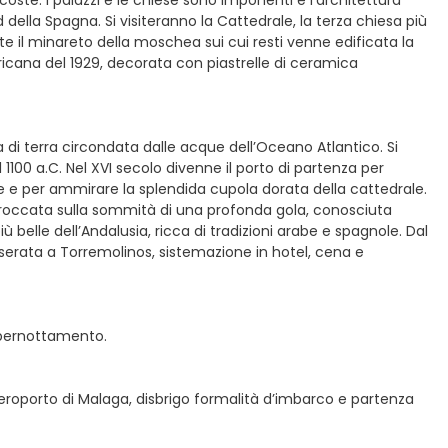
della Spagna. Si visiteranno la Cattedrale, la terza chiesa più
te il minareto della moschea sui cui resti venne edificata la
ricana del 1929, decorata con piastrelle di ceramica
a di terra circondata dalle acque dell’Oceano Atlantico. Si
 1100 a.C. Nel XVI secolo divenne il porto di partenza per
ne e per ammirare la splendida cupola dorata della cattedrale.
 Arroccata sulla sommità di una profonda gola, conosciuta
 belle dell’Andalusia, ricca di tradizioni arabe e spagnole. Dal
 serata a Torremolinos, sistemazione in hotel, cena e
e pernottamento.
aeroporto di Malaga, disbrigo formalità d’imbarco e partenza