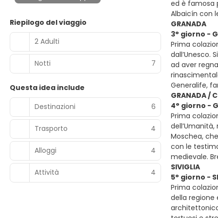
ed è famosa pe
Albaicín con 
Riepilogo del viaggio
GRANADA
3° giorno -
2 Adulti
Prima colazion
dall’Unesco. S
Notti
7
ad aver regna
rinascimentale
Generalife, f
Questa idea include
GRANADA / C
4° giorno - 
Destinazioni
6
Prima colazio
dell’Umanità, 
Trasporto
4
Moschea, che d
con le testimo
Alloggi
4
medievale. Br
SIVIGLIA
Attività
4
5° giorno - S
Prima colazion
della regione 
architettonic
tortuosi e stre