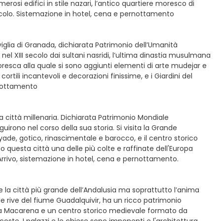
osi edifici in stile nazari, l’antico quartiere moresco di
secolo. Sistemazione in hotel, cena e pernottamento
viglia di Granada, dichiarata Patrimonio dell’Umanità
nel XIII secolo dai sultani nasridi, l’ultima dinastia musulmana
resca alla quale si sono aggiunti elementi di arte mudejar e
cortili incantevoli e decorazioni finissime, e i Giardini del
rnottamento
a città millenaria. Dichiarata Patrimonio Mondiale
uirono nel corso della sua storia. Si visita la Grande
yade, gotico, rinascimentale e barocco, e il centro storico
 questa città una delle più colte e raffinate dell'Europa
Arrivo, sistemazione in hotel, cena e pernottamento.
o e la città più grande dell’Andalusia ma soprattutto l’anima
le rive del fiume Guadalquivir, ha un ricco patrimonio
 La Macarena e un centro storico medievale formato da
 nascoste. I palazzi e le chiese sono imponenti e l'architettura