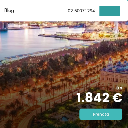
Blog
02 50071294
Da
1.842 €
Prenota