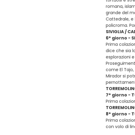
romana, islami
grande del mon
Cattedrale, e
policroma. Po
SIVIGLIA / C
6° giorno - 
Prima colazion
dice che sia l
esplorazioni 
Proseguimento
come El Tajo, 
Mirador si pot
pernottamen
TORREMOLIN
7° giorno -
Prima colazion
TORREMOLINO
8° giorno - 
Prima colazio
con volo di li