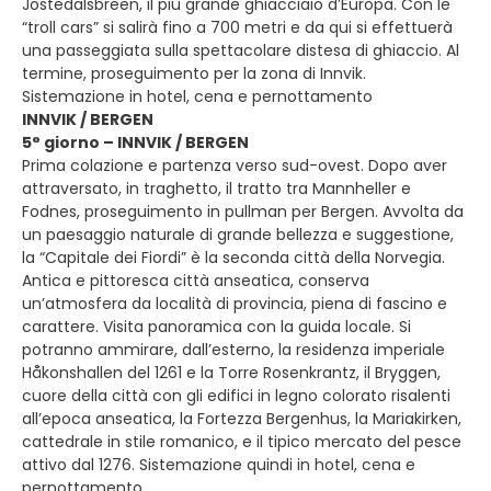
Jostedalsbreen, il più grande ghiacciaio d’Europa. Con le
“troll cars” si salirà fino a 700 metri e da qui si effettuerà
una passeggiata sulla spettacolare distesa di ghiaccio. Al
termine, proseguimento per la zona di Innvik.
Sistemazione in hotel, cena e pernottamento
INNVIK / BERGEN
5° giorno – INNVIK / BERGEN
Prima colazione e partenza verso sud-ovest. Dopo aver
attraversato, in traghetto, il tratto tra Mannheller e
Fodnes, proseguimento in pullman per Bergen. Avvolta da
un paesaggio naturale di grande bellezza e suggestione,
la “Capitale dei Fiordi” è la seconda città della Norvegia.
Antica e pittoresca città anseatica, conserva
un’atmosfera da località di provincia, piena di fascino e
carattere. Visita panoramica con la guida locale. Si
potranno ammirare, dall’esterno, la residenza imperiale
Håkonshallen del 1261 e la Torre Rosenkrantz, il Bryggen,
cuore della città con gli edifici in legno colorato risalenti
all’epoca anseatica, la Fortezza Bergenhus, la Mariakirken,
cattedrale in stile romanico, e il tipico mercato del pesce
attivo dal 1276. Sistemazione quindi in hotel, cena e
pernottamento