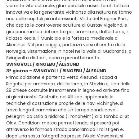
vibrante vita culturale, gli imperdibili musei, l'architettura
innovativa e la rigenerante vicinanza alla natura ne fanno
una delle capitali più interessanti. Visita del Frogner Park,
che ospita le controverse sculture di Gustav Vigeland, e
giro panoramico del centro per ammirare, dall’esterno, il
Palazzo Reale, il Municipio e la fortezza medievale di
Akershus. Nel pomeriggio, partenza verso il centro della
Norvegia. Sistemazione in hotel nella valle di Gudbrands, a
Svingvoll o dintorni, cena e pernottamento.
SVINGVOLL / RINGEBU / ÅLESUND
3° giorno – SVINGVOLL / RINGEBU / ÅLESUND
Prima colazione e partenza verso Ålesund. Tappa a
Ringebu per ammirare, dall’esterno, la Stavkirke, una delle
28 chiese costruite interamente in legno ed arrivate fino
ai giorni nostri. Costruita nel XIII sec. applicando le
tecniche di costruzione proprie delle navi vichinghe, si
trova lungo il cammino che un tempo conduceva i
pellegrini da Oslo a Nidaros (Trondheim) alla tomba di St
Olav. Condizioni meteo permettendo, si passerà poi
attraverso la famosa strada panoramica Trollstigen e,
dopo una sosta fotografica presso l’Aksia Viewpoint, si