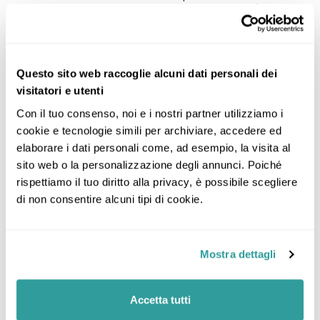
€ 316, Bologna € 266, Roma € 326; part. 19/07
Bologna € 278; part. 02/08 Milano € 333,
Bologna € 249, Venezia € 328, Roma € 296;
part. 23/08 Milano € 321, Bologna € 209,
Venezia € 314, Roma € 322 - importi soggetti
Questo sito web raccoglie alcuni dati personali dei
ad aumento fino all’emissione dei biglietti
visitatori e utenti
aerei)
Con il tuo consenso, noi e i nostri partner utilizziamo i 
Quota d’iscrizione (€ 79 a persona)
cookie e tecnologie simili per archiviare, accedere ed 
elaborare i dati personali come, ad esempio, la visita al 
Escluso
sito web o la personalizzazione degli annunci. Poiché 
rispettiamo il tuo diritto alla privacy, è possibile scegliere 
di non consentire alcuni tipi di cookie.
La quota non comprende:
Bevande
Pranzi e pasti non menzionati in programma o
Mostra dettagli
indicati come liberi
Eventuali ingressi a musei, monumenti e siti
Accetta tutti
Visite ed escursioni facoltative