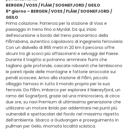
BERGEN / VOSS / FLÅM / SOGNEFJORD / GEILO
6° giorno – BERGEN / VOSS / FLÅM / SOGNEFJORD /
GEILO
Prima colazione. Partenza per la stazione di Voss e
passaggio in treno fino a Myrdal. Da qui, inizio
dell’escursione a bordo del treno panoramico della
Flåmsbana, autentico capolavoro di ingegneria ferroviaria.
Con un dislivello di 865 metri in 20 km il percorso offre
alcuni tra gli scorci più affascinanti e selvaggi del Paese.
Durante il tragitto si potranno ammirare fiumi che
tagliano gole profonde, cascate roboanti che lambiscono
le pareti ripide delle montagne e fattorie arroccate sui
pendii scoscesi. Arrivo alla stazione di Flåm, piccolo
villaggio famoso in tutto il mondo proprio per la sua
ferrovia. Da Flåm, imbarco per esplorare il Nærøyfjord, un
ramo del Sognefjord, grazie ad una minicrociera, di circa
due ore, su navi Premium di ultimissima generazione che
utilizzano un motore ibrido per addentrarsi nei punti più
vulnerabili e spettacolari del fiordo nel massimo rispetto
dell’ambiente. Sbarco a Gudvangen e proseguimento in
pullman per Geilo, rinomata località sciistica.