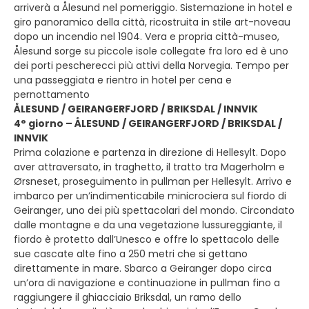
arriverà a Ålesund nel pomeriggio. Sistemazione in hotel e
giro panoramico della città, ricostruita in stile art-noveau
dopo un incendio nel 1904. Vera e propria città-museo,
Ålesund sorge su piccole isole collegate fra loro ed è uno
dei porti pescherecci più attivi della Norvegia. Tempo per
una passeggiata e rientro in hotel per cena e
pernottamento
ÅLESUND / GEIRANGERFJORD / BRIKSDAL / INNVIK
4° giorno – ÅLESUND / GEIRANGERFJORD / BRIKSDAL /
INNVIK
Prima colazione e partenza in direzione di Hellesylt. Dopo
aver attraversato, in traghetto, il tratto tra Magerholm e
Ørsneset, proseguimento in pullman per Hellesylt. Arrivo e
imbarco per un’indimenticabile minicrociera sul fiordo di
Geiranger, uno dei più spettacolari del mondo. Circondato
dalle montagne e da una vegetazione lussureggiante, il
fiordo è protetto dall’Unesco e offre lo spettacolo delle
sue cascate alte fino a 250 metri che si gettano
direttamente in mare. Sbarco a Geiranger dopo circa
un’ora di navigazione e continuazione in pullman fino a
raggiungere il ghiacciaio Briksdal, un ramo dello