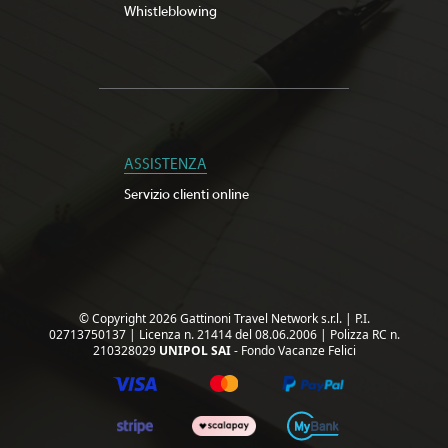
Whistleblowing
ASSISTENZA
Servizio clienti online
© Copyright 2026 Gattinoni Travel Network s.r.l.
|
P.I.
02713750137
|
Licenza n. 21414 del 08.06.2006
|
Polizza RC n.
210328029
UNIPOL SAI
- Fondo Vacanze Felici