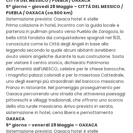
CITTÀ DEL MESSICO / PUEBLA / OAXACA
5° giorno – giovedì 28 Maggio – CITTÀ DEL MESSICO /
PUEBLA / OAXACA (ca.500 km)
Sistemazione prevista: Oaxaca hotel 4 stelle
Prima colazione in hotel, incontro con la guida locale e
partenza in pullman privato verso Puebla de Zaragoza, la
bella città fondata dai conquistadores spagnoli nel 1531,
conosciuta come la Città degli Angeli in base alla
leggenda secondo la quale alcuni abitanti avrebbero
avuto visioni angeliche durante la sua costruzione. Sosta
per visitare il centro storico, dichiarato Patrimonio
dell'Umanità dall'UNESCO, celebre per le chiese barocche,
i magnifici palazzi coloniali e per la maestosa Cattedrale,
uno degli esempi più straordinari del barocco messicano.
Pranzo in ristorante. Nel pomeriggio proseguimento per
Oaxaca percorrendo una strada che attraversa paesaggi
pittoreschi e villaggi tradizionali, che offrono uno scorcio
della vita rurale messicana. Arrivo previsto in serata,
sistemazione in hotel, cena libera e pernottamento
OAXACA
6° giorno – venerdì 29 Maggio – OAXACA
Sistemazione prevista: Oaxaca hotel 4 stelle