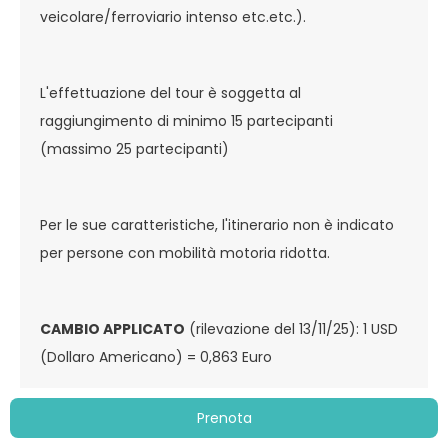
veicolare/ferroviario intenso etc.etc.).
L'effettuazione del tour è soggetta al
raggiungimento di minimo 15 partecipanti
(massimo 25 partecipanti)
Per le sue caratteristiche, l'itinerario non è indicato
per persone con mobilità motoria ridotta.
CAMBIO APPLICATO
(rilevazione del 13/11/25): 1 USD
(Dollaro Americano) = 0,863 Euro
Si fa presente che fino a 20 giorni prima della
Prenota
partenza i prezzi dei servizi a terra potranno essere