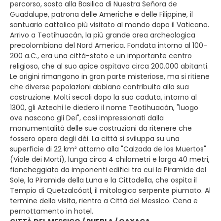
percorso, sosta alla Basilica di Nuestra Señora de
Guadalupe, patrona delle Americhe e delle Filippine, il
santuario cattolico più visitato al mondo dopo il Vaticano.
Arrivo a Teotihuacán, la più grande area archeologica
precolombiana del Nord America. Fondata intorno al 100-
200 a.C., era una città-stato e un importante centro
religioso, che al suo apice ospitava circa 200.000 abitanti.
Le origini rimangono in gran parte misteriose, ma si ritiene
che diverse popolazioni abbiano contribuito alla sua
costruzione. Molti secoli dopo la sua caduta, intorno al
1300, gli Aztechi le diedero il nome Teotihuacán, "luogo
ove nascono gli Dei", così impressionati dalla
monumentalità delle sue costruzioni da ritenere che
fossero opera degli dèi. La città si sviluppa su una
superficie di 22 km² attorno alla "Calzada de los Muertos"
(Viale dei Morti), lunga circa 4 chilometri e larga 40 metri,
fiancheggiata da imponenti edifici tra cui la Piramide del
Sole, la Piramide della Luna e la Cittadella, che ospita il
Tempio di Quetzalcóatl, il mitologico serpente piumato. Al
termine della visita, rientro a Città del Messico. Cena e
pernottamento in hotel.