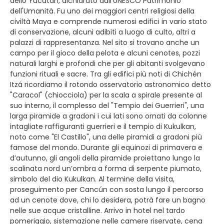
dello Yucatan, dichiarato dall'UNESCO Patrimonio
dell'Umanità. Fu uno dei maggiori centri religiosi della
civiltà Maya e comprende numerosi edifici in vario stato
di conservazione, alcuni adibiti a luogo di culto, altri a
palazzi di rappresentanza. Nel sito si trovano anche un
campo per il gioco della pelota e alcuni cenotes, pozzi
naturali larghi e profondi che per gli abitanti svolgevano
funzioni rituali e sacre. Tra gli edifici più noti di Chichén
Itzá ricordiamo il rotondo osservatorio astronomico detto
"Caracol" (chiocciola) per la scala a spirale presente al
suo interno, il complesso del "Tempio dei Guerrieri", una
larga piramide a gradoni i cui lati sono ornati da colonne
intagliate raffiguranti guerrieri e il tempio di Kukulkan,
noto come "El Castillo", una delle piramidi a gradoni più
famose del mondo. Durante gli equinozi di primavera e
d’autunno, gli angoli della piramide proiettano lungo la
scalinata nord un’ombra a forma di serpente piumato,
simbolo del dio Kukulkan. Al termine della visita,
proseguimento per Cancún con sosta lungo il percorso
ad un cenote dove, chi lo desidera, potrà fare un bagno
nelle sue acque cristalline. Arrivo in hotel nel tardo
pomeriggio, sistemazione nelle camere riservate, cena