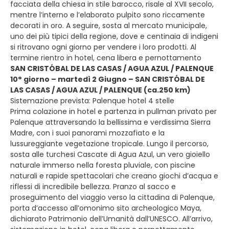
facciata della chiesa in stile barocco, risale al XVII secolo,
mentre l’interno e l’elaborato pulpito sono riccamente
decorati in oro. A seguire, sosta al mercato municipale,
uno dei più tipici della regione, dove e centinaia di indigeni
si ritrovano ogni giorno per vendere i loro prodotti. Al
termine rientro in hotel, cena libera e pernottamento
SAN CRISTÓBAL DE LAS CASAS / AGUA AZUL / PALENQUE
10° giorno – martedì 2 Giugno – SAN CRISTÓBAL DE
LAS CASAS / AGUA AZUL / PALENQUE (ca.250 km)
Sistemazione prevista: Palenque hotel 4 stelle
Prima colazione in hotel e partenza in pullman privato per
Palenque attraversando la bellissima e verdissima Sierra
Madre, con i suoi panorami mozzafiato e la
lussureggiante vegetazione tropicale. Lungo il percorso,
sosta alle turchesi Cascate di Agua Azul, un vero gioiello
naturale immerso nella foresta pluviale, con piscine
naturali e rapide spettacolari che creano giochi d’acqua e
riflessi di incredibile bellezza. Pranzo al sacco e
proseguimento del viaggio verso la cittadina di Palenque,
porta d’accesso all’omonimo sito archeologico Maya,
dichiarato Patrimonio dell’Umanità dall’UNESCO. All’arrivo,