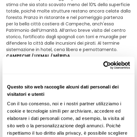
stima che sia stato scavato meno del 10% della superficie
totale, poiché molte strutture restano ancora celate dalla
foresta. Pranzo in ristorante e nel pomeriggio partenza
per la bella città costiera di Campeche, anch'essa
Patrimonio dell’Umanità. All’arrivo breve visita del centro
storico, fortificato dagli spagnoli con torri e muraglie per
difendere la città dalle incursioni dei pirati. Al termine
sistemazione in hotel, cena libera e pernottamento.
CAMPECHE / UXMAL / MÉRIDA
12° giorno – giovedì 4 Giugno – CAMPECHE / UXMAL /
MÉRIDA (ca.320 km)
Sistemazione prevista: Mérida hotel 3 stelle
Prima colazione in hotel e partenza in direzione di Mérida
Questo sito web raccoglie alcuni dati personali dei
con sosta al sito archeologico di Uxmal, inserito
dall'UNESCO tra i Patrimoni dell'Umanità, per visitare i resti
visitatori e utenti
di una delle principali testimonianze della civiltà Maya.
Con il tuo consenso, noi e i nostri partner utilizziamo i 
Uxmal, che in lingua maya significa "tre volte ricostruita",
cookie e tecnologie simili per archiviare, accedere ed 
fu il principale centro cerimoniale della civiltà Puuc.
elaborare i dati personali come, ad esempio, la visita al 
Intorno al 900 d.C. iniziò il suo declino e venne
sito web o la personalizzazione degli annunci. Poiché 
probabilmente abbandonata a causa di un prolungato
periodo di siccità. Il sito è in ottimo stato di conservazione
rispettiamo il tuo diritto alla privacy, è possibile scegliere 