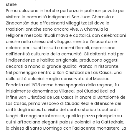
stelle
Prima colazione in hotel e partenza in pullman privato per
visitare le comunità indigene di San Juan Chamula e
Zinacantán due affascinanti villaggi tzotzil dove le
tradizioni antiche sono ancora vive. A Chamula la
religione mescola rituali maya e cattolici, con celebrazioni
uniche nella chiesa del villaggio, mentre Zinacantán è
celebre per i suoi tessuti e ricami floreali, espressione
dell’identità culturale della comunità. Gli abitanti, noti per
l’indipendenza e l’abilità artigianale, producono oggetti
decorati a mano di grande qualità. Pranzo in ristorante.
Nel pomeriggio rientro a San Cristóbal de Las Casas, una
delle città coloniali meglio conservate del Messico.
Fondata nel 1528 come base spagnola della regione, fu
inizialmente denominata Villareal, poi Ciudad Real ed
infine San Cristóbal de Las Casas in onore di Bartolomé de
Las Casas, primo vescovo di Ciudad Real e difensore dei
diritti degli indios. La visita del centro storico toccherà i
luoghi di maggiore interesse, quali la piazza principale su
cui si affacciano eleganti palazzi coloniali e la Cattedrale;
la chiesa di Santo Domingo con l'adiacente monastero. La