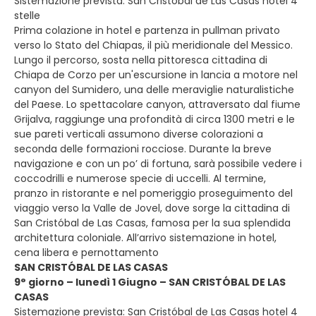
Sistemazione prevista: San Cristóbal de Las Casas hotel 4
stelle
Prima colazione in hotel e partenza in pullman privato
verso lo Stato del Chiapas, il più meridionale del Messico.
Lungo il percorso, sosta nella pittoresca cittadina di
Chiapa de Corzo per un'escursione in lancia a motore nel
canyon del Sumidero, una delle meraviglie naturalistiche
del Paese. Lo spettacolare canyon, attraversato dal fiume
Grijalva, raggiunge una profondità di circa 1300 metri e le
sue pareti verticali assumono diverse colorazioni a
seconda delle formazioni rocciose. Durante la breve
navigazione e con un po’ di fortuna, sarà possibile vedere i
coccodrilli e numerose specie di uccelli. Al termine,
pranzo in ristorante e nel pomeriggio proseguimento del
viaggio verso la Valle de Jovel, dove sorge la cittadina di
San Cristóbal de Las Casas, famosa per la sua splendida
architettura coloniale. All’arrivo sistemazione in hotel,
cena libera e pernottamento
SAN CRISTÓBAL DE LAS CASAS
9° giorno – lunedì 1 Giugno – SAN CRISTÓBAL DE LAS
CASAS
Sistemazione prevista: San Cristóbal de Las Casas hotel 4