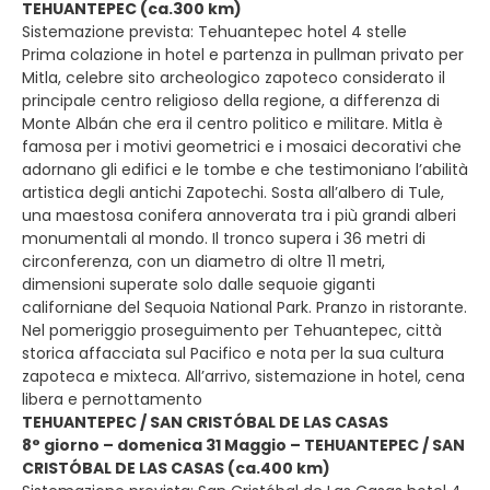
TEHUANTEPEC (ca.300 km)
Sistemazione prevista: Tehuantepec hotel 4 stelle
Prima colazione in hotel e partenza in pullman privato per
Mitla, celebre sito archeologico zapoteco considerato il
principale centro religioso della regione, a differenza di
Monte Albán che era il centro politico e militare. Mitla è
famosa per i motivi geometrici e i mosaici decorativi che
adornano gli edifici e le tombe e che testimoniano l’abilità
artistica degli antichi Zapotechi. Sosta all’albero di Tule,
una maestosa conifera annoverata tra i più grandi alberi
monumentali al mondo. Il tronco supera i 36 metri di
circonferenza, con un diametro di oltre 11 metri,
dimensioni superate solo dalle sequoie giganti
californiane del Sequoia National Park. Pranzo in ristorante.
Nel pomeriggio proseguimento per Tehuantepec, città
storica affacciata sul Pacifico e nota per la sua cultura
zapoteca e mixteca. All’arrivo, sistemazione in hotel, cena
libera e pernottamento
TEHUANTEPEC / SAN CRISTÓBAL DE LAS CASAS
8° giorno – domenica 31 Maggio – TEHUANTEPEC / SAN
CRISTÓBAL DE LAS CASAS (ca.400 km)