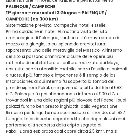
sistemazione in hotel, cena libera e pernottamento
PALENQUE / CAMPECHE
11° giorno – mercoledì 3 Giugno – PALENQUE /
CAMPECHE (ca.300 km)
Sistemazione prevista: Campeche hotel 4 stelle
Prima colazione in hotel. Al mattino visita del sito
archeologico di Palenque, l'antica città maya situata in
mezzo alla giungla, la cui splendida architettura
rappresenta una delle meraviglie del Messico. All’interno
del sito si possono ammirare alcune delle opere più
raffinate di architettura e scultura realizzate dai Maya,
costruite senza utensili in metallo, senza l’ausilio di animali
o ruote. Il più famoso e imponente è il Templo de las
Inscripciones al cui interno fu scoperta la tomba del
grande signore Pakal, che governò la città dal 615 al 683
d.C. Palenque fu poi abbandonata intorno al 900 d.C. e,
trovandosi in una delle regioni più piovose del Paese, i suoi
palazzi furono ben presto inghiottiti dalla vegetazione.
Rimasta per lungo tempo sconosciuta al mondo, dal 1837
fu oggetto di ricerche approfondite che dopo alcuni anni
portarono alla scoperta della cripta segreta di
Pakal. L’area esplorata oggi copre circa 2,5 km², ma si