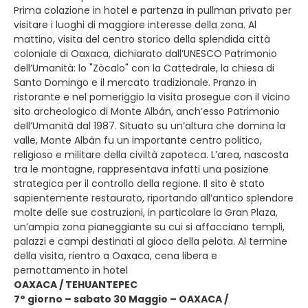
Prima colazione in hotel e partenza in pullman privato per
visitare i luoghi di maggiore interesse della zona. Al
mattino, visita del centro storico della splendida città
coloniale di Oaxaca, dichiarato dall’UNESCO Patrimonio
dell’Umanità: lo "Zòcalo" con la Cattedrale, la chiesa di
Santo Domingo e il mercato tradizionale. Pranzo in
ristorante e nel pomeriggio la visita prosegue con il vicino
sito archeologico di Monte Albán, anch’esso Patrimonio
dell’Umanità dal 1987. Situato su un’altura che domina la
valle, Monte Albán fu un importante centro politico,
religioso e militare della civiltà zapoteca. L’area, nascosta
tra le montagne, rappresentava infatti una posizione
strategica per il controllo della regione. Il sito è stato
sapientemente restaurato, riportando all’antico splendore
molte delle sue costruzioni, in particolare la Gran Plaza,
un’ampia zona pianeggiante su cui si affacciano templi,
palazzi e campi destinati al gioco della pelota. Al termine
della visita, rientro a Oaxaca, cena libera e
pernottamento in hotel
OAXACA / TEHUANTEPEC
7° giorno – sabato 30 Maggio – OAXACA /