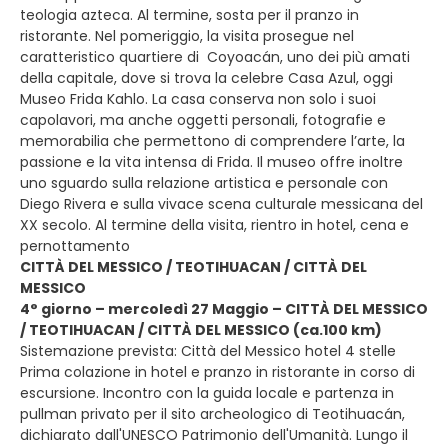
teologia azteca. Al termine, sosta per il pranzo in
ristorante. Nel pomeriggio, la visita prosegue nel
caratteristico quartiere di Coyoacán, uno dei più amati
della capitale, dove si trova la celebre Casa Azul, oggi
Museo Frida Kahlo. La casa conserva non solo i suoi
capolavori, ma anche oggetti personali, fotografie e
memorabilia che permettono di comprendere l’arte, la
passione e la vita intensa di Frida. Il museo offre inoltre
uno sguardo sulla relazione artistica e personale con
Diego Rivera e sulla vivace scena culturale messicana del
XX secolo. Al termine della visita, rientro in hotel, cena e
pernottamento
CITTÀ DEL MESSICO / TEOTIHUACAN / CITTÀ DEL
MESSICO
4° giorno – mercoledì 27 Maggio – CITTÀ DEL MESSICO
/ TEOTIHUACAN / CITTÀ DEL MESSICO (ca.100 km)
Sistemazione prevista: Città del Messico hotel 4 stelle
Prima colazione in hotel e pranzo in ristorante in corso di
escursione. Incontro con la guida locale e partenza in
pullman privato per il sito archeologico di Teotihuacán,
dichiarato dall'UNESCO Patrimonio dell'Umanità. Lungo il