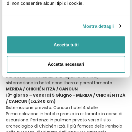
e le sue affascinanti strutture in pietra calcarea rosata, si
di non consentire alcuni tipi di cookie.
estendono su una vasta area collinare. Di particolare
interesse la Piramide dell'Indovino alta circa 39 metri e il
palazzo del Governatore, dalla magnifica facciata lunga
Mostra dettagli
quasi 100 metri. Al termine della visita, sosta per il pranzo
in ristorante. Nel pomeriggio, proseguimento verso la
"città bianca" di Mérida, ricca di eleganti residenze
Accetta tutti
coloniali realizzate con raffinata architettura europea,
che testimoniano il suo passato splendore. Breve sosta
allo "Zócalo" per ammirare la Cattedrale di San Ildefonso
costruita con pietre provenienti dai templi maya, la
Accetta necessari
monumentale facciata della Casa de Montejo, il Palazzo
del Governo e il Palacio Municipal. Al termine,
sistemazione in hotel, cena libera e pernottamento
MÉRIDA / CHICHÉN ITZÁ / CANCUN
13° giorno – venerdì 5 Giugno - MÉRIDA / CHICHÉN ITZÁ
/ CANCUN (ca.340 km)
Sistemazione prevista: Cancun hotel 4 stelle
Prima colazione in hotel e pranzo in ristorante in corso di
escursione. Partenza in pullman privato verso il sito
archeologico di Chichén Itzá, il più famoso della Penisola