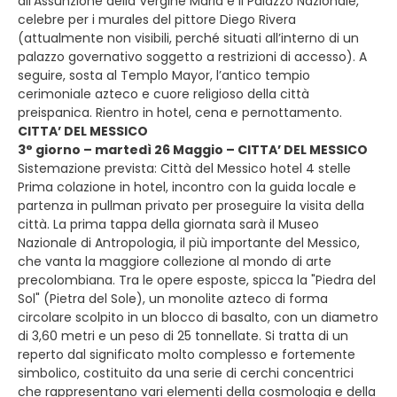
all’Assunzione della Vergine Maria e il Palazzo Nazionale,
celebre per i murales del pittore Diego Rivera
(attualmente non visibili, perché situati all’interno di un
palazzo governativo soggetto a restrizioni di accesso). A
seguire, sosta al Templo Mayor, l’antico tempio
cerimoniale azteco e cuore religioso della città
preispanica. Rientro in hotel, cena e pernottamento.
CITTA’ DEL MESSICO
3° giorno – martedì 26 Maggio – CITTA’ DEL MESSICO
Sistemazione prevista: Città del Messico hotel 4 stelle
Prima colazione in hotel, incontro con la guida locale e
partenza in pullman privato per proseguire la visita della
città. La prima tappa della giornata sarà il Museo
Nazionale di Antropologia, il più importante del Messico,
che vanta la maggiore collezione al mondo di arte
precolombiana. Tra le opere esposte, spicca la "Piedra del
Sol" (Pietra del Sole), un monolite azteco di forma
circolare scolpito in un blocco di basalto, con un diametro
di 3,60 metri e un peso di 25 tonnellate. Si tratta di un
reperto dal significato molto complesso e fortemente
simbolico, costituito da una serie di cerchi concentrici
che rappresentano vari elementi della cosmologia e della