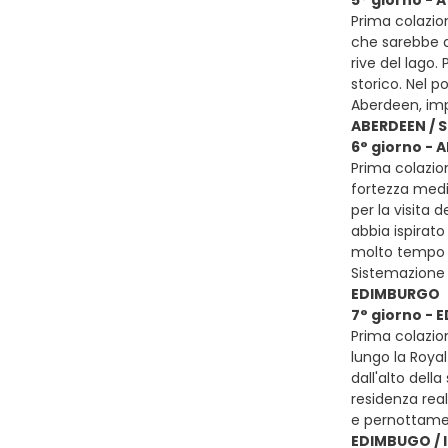
Prima colazion
che sarebbe ap
rive del lago
storico. Nel p
Aberdeen, imp
ABERDEEN / 
6° giorno -
Prima colazio
fortezza medi
per la visita 
abbia ispirat
molto tempo la
Sistemazione 
EDIMBURGO
7° giorno -
Prima colazio
lungo la Royal
dall'alto dell
residenza real
e pernottam
EDIMBUGO / I