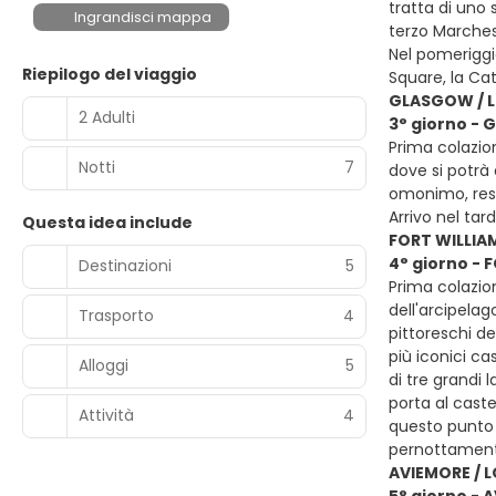
tratta di uno 
Ingrandisci mappa
terzo Marchese
Nel pomeriggio
Riepilogo del viaggio
Square, la Cat
GLASGOW / L
2 Adulti
3° giorno -
Prima colazio
Notti
7
dove si potrà 
omonimo, resid
Arrivo nel ta
Questa idea include
FORT WILLIAM
4° giorno - 
Destinazioni
5
Prima colazion
dell'arcipelag
Trasporto
4
pittoreschi de
più iconici ca
Alloggi
5
di tre grandi
porta al caste
Attività
4
questo punto 
pernottament
AVIEMORE / L
5° giorno - 