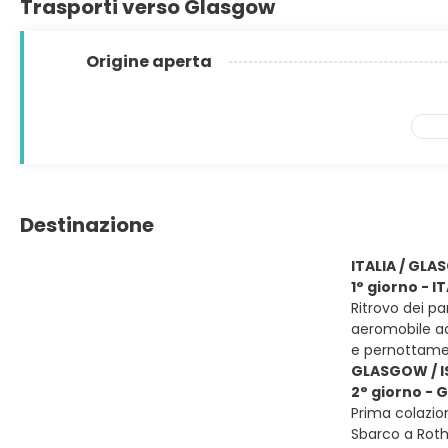
Trasporti verso Glasgow
Origine aperta
Destinazione
ITALIA / GL
1° giorno - 
Ritrovo dei p
aeromobile ad
e pernottam
GLASGOW / I
2° giorno -
Prima colazion
Sbarco a Roth