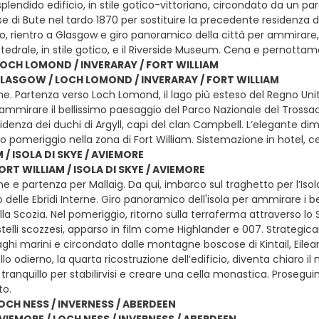
splendido edificio, in stile gotico-vittoriano, circondato da un p
 di Bute nel tardo 1870 per sostituire la precedente residenza di
, rientro a Glasgow e giro panoramico della città per ammirare, dal
tedrale, in stile gotico, e il Riverside Museum. Cena e pernottam
OCH LOMOND / INVERARAY / FORT WILLIAM
 GLASGOW / LOCH LOMOND / INVERARAY / FORT WILLIAM
ne. Partenza verso Loch Lomond, il lago più esteso del Regno Unit
ammirare il bellissimo paesaggio del Parco Nazionale del Trossachs
enza dei duchi di Argyll, capi del clan Campbell. L’elegante dimo
rdo pomeriggio nella zona di Fort William. Sistemazione in hotel
 / ISOLA DI SKYE / AVIEMORE
FORT WILLIAM / ISOLA DI SKYE / AVIEMORE
e e partenza per Mallaig. Da qui, imbarco sul traghetto per l’Iso
o delle Ebridi Interne. Giro panoramico dell'isola per ammirare i b
lla Scozia. Nel pomeriggio, ritorno sulla terraferma attraverso lo S
stelli scozzesi, apparso in film come Highlander e 007. Strategic
 laghi marini e circondato dalle montagne boscose di Kintail, Eil
llo odierno, la quarta ricostruzione dell’edificio, diventa chiaro 
tranquillo per stabilirvisi e creare una cella monastica. Prosegu
o.
OCH NESS / INVERNESS / ABERDEEN
AVIEMORE / LOCH NESS / INVERNESS / ABERDEEN