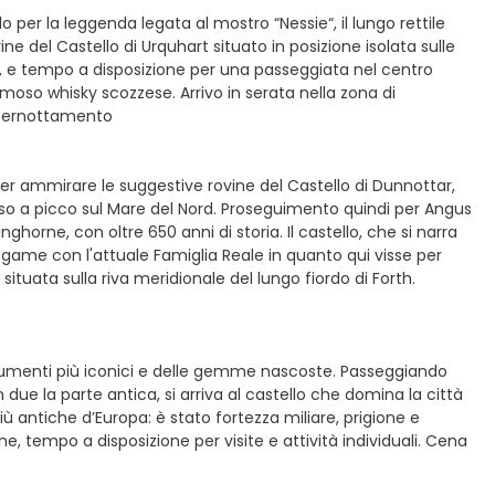
o per la leggenda legata al mostro “Nessie“, il lungo rettile
ne del Castello di Urquhart situato in posizione isolata sulle
rd, e tempo a disposizione per una passeggiata nel centro
 famoso whisky scozzese. Arrivo in serata nella zona di
e pernottamento
er ammirare le suggestive rovine del Castello di Dunnottar,
oso a picco sul Mare del Nord. Proseguimento quindi per Angus
nghorne, con oltre 650 anni di storia. Il castello, che si narra
game con l'attuale Famiglia Reale in quanto qui visse per
ituata sulla riva meridionale del lungo fiordo di Forth.
numenti più iconici e delle gemme nascoste. Passeggiando
n due la parte antica, si arriva al castello che domina la città
 più antiche d’Europa: è stato fortezza miliare, prigione e
ine, tempo a disposizione per visite e attività individuali. Cena