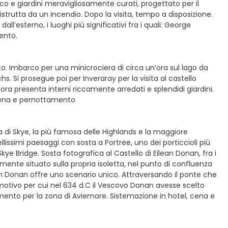
arco e giardini meravigliosamente curati, progettato per il
strutta da un incendio. Dopo la visita, tempo a disposizione.
l’esterno, i luoghi più significativi fra i quali: George
ento.
o. Imbarco per una minicrociera di circa un’ora sul lago da
. Si prosegue poi per Inveraray per la visita al castello
ra presenta interni riccamente arredati e splendidi giardini.
, cena e pernottamento
la di Skye, la più famosa delle Highlands e la maggiore
ellissimi paesaggi con sosta a Portree, uno dei porticcioli più
kye Bridge. Sosta fotografica al Castello di Eilean Donan, fra i
amente situato sulla propria isoletta, nel punto di confluenza
ean Donan offre uno scenario unico. Attraversando il ponte che
il motivo per cui nel 634 d.C il Vescovo Donan avesse scelto
imento per la zona di Aviemore. Sistemazione in hotel, cena e