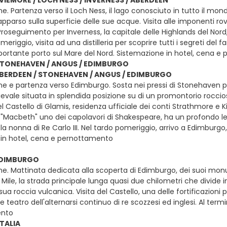
e. Partenza verso il Loch Ness, il lago conosciuto in tutto il mond
parso sulla superficie delle sue acque. Visita alle imponenti rovi
. Proseguimento per Inverness, la capitale delle Highlands del No
omeriggio, visita ad una distilleria per scoprire tutti i segreti del
ortante porto sul Mare del Nord. Sistemazione in hotel, cena 
STONEHAVEN / ANGUS / EDIMBURGO
 ABERDEEN / STONEHAVEN / ANGUS / EDIMBURGO
ne e partenza verso Edimburgo. Sosta nei pressi di Stonehaven p
evale situata in splendida posizione su di un promontorio rocci
del Castello di Glamis, residenza ufficiale dei conti Strathmore e Ki
o "Macbeth" uno dei capolavori di Shakespeare, ha un profondo le
 nonna di Re Carlo III. Nel tardo pomeriggio, arrivo a Edimburgo, s
in hotel, cena e pernottamento
 EDIMBURGO
ne. Mattinata dedicata alla scoperta di Edimburgo, dei suoi mo
 Mile, la strada principale lunga quasi due chilometri che divide i
a sua roccia vulcanica. Visita del Castello, una delle fortificazioni
e teatro dell'alternarsi continuo di re scozzesi ed inglesi. Al term
ento
TALIA