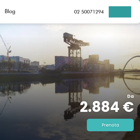
Blog
02 50071294
Da
2.884 €
Prenota