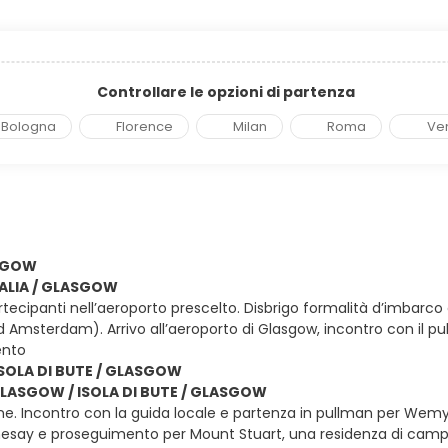
Controllare le opzioni di partenza
Bologna
Florence
Milan
Roma
Ve
ASGOW
ITALIA / GLASGOW
artecipanti nell’aeroporto prescelto. Disbrigo formalità d’imbarc
 Amsterdam). Arrivo all’aeroporto di Glasgow, incontro con il pu
ento
SOLA DI BUTE / GLASGOW
 GLASGOW / ISOLA DI BUTE / GLASGOW
e. Incontro con la guida locale e partenza in pullman per Wemyss
esay e proseguimento per Mount Stuart, una residenza di campagna 