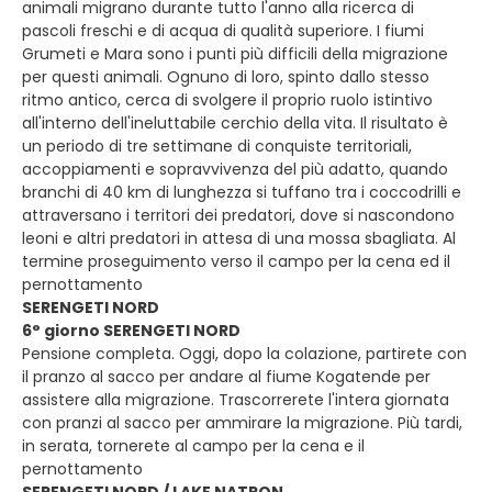
animali migrano durante tutto l'anno alla ricerca di
pascoli freschi e di acqua di qualità superiore. I fiumi
Grumeti e Mara sono i punti più difficili della migrazione
per questi animali. Ognuno di loro, spinto dallo stesso
ritmo antico, cerca di svolgere il proprio ruolo istintivo
all'interno dell'ineluttabile cerchio della vita. Il risultato è
un periodo di tre settimane di conquiste territoriali,
accoppiamenti e sopravvivenza del più adatto, quando
branchi di 40 km di lunghezza si tuffano tra i coccodrilli e
attraversano i territori dei predatori, dove si nascondono
leoni e altri predatori in attesa di una mossa sbagliata. Al
termine proseguimento verso il campo per la cena ed il
pernottamento
SERENGETI NORD
6° giorno SERENGETI NORD
Pensione completa. Oggi, dopo la colazione, partirete con
il pranzo al sacco per andare al fiume Kogatende per
assistere alla migrazione. Trascorrerete l'intera giornata
con pranzi al sacco per ammirare la migrazione. Più tardi,
in serata, tornerete al campo per la cena e il
pernottamento