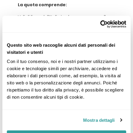
La quota comprende:
Voli di linea dall’Italia in classe economy alla
miglior tariffa attualmente disponibile;
Tasse aeroportuali (pari ad Euro 346,00 ad
adulto e soggette a riconferma);
Questo sito web raccoglie alcuni dati personali dei
Sistemazione alberghiera in una camera
visitatori e utenti
doppia o singola come sopra indicato;
Con il tuo consenso, noi e i nostri partner utilizziamo i 
Pasti inclusi come da programma;
cookie e tecnologie simili per archiviare, accedere ed 
Tour Experience in jeep 4x4 minimo 2 / max 6
elaborare i dati personali come, ad esempio, la visita al 
pax
sito web o la personalizzazione degli annunci. Poiché 
Guida parlante italiano;
rispettiamo il tuo diritto alla privacy, è possibile scegliere 
Attività come previste da programma;
di non consentire alcuni tipi di cookie.
Assicurazione IMA Multirischi medico-bagaglio
e Annullamento;
Mostra dettagli
Assistenza aeroportuale nelle modalità
previste;