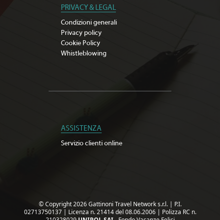
PRIVACY & LEGAL
Condizioni generali
Privacy policy
Cookie Policy
Whistleblowing
ASSISTENZA
Servizio clienti online
© Copyright 2026 Gattinoni Travel Network s.r.l.
|
P.I.
02713750137
|
Licenza n. 21414 del 08.06.2006
|
Polizza RC n.
210328029
UNIPOL SAI
- Fondo Vacanze Felici