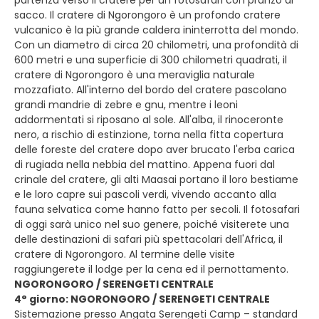
partenza verso il cratere per un fotosafari con pranzo al
sacco. Il cratere di Ngorongoro è un profondo cratere
vulcanico è la più grande caldera ininterrotta del mondo.
Con un diametro di circa 20 chilometri, una profondità di
600 metri e una superficie di 300 chilometri quadrati, il
cratere di Ngorongoro è una meraviglia naturale
mozzafiato. All'interno del bordo del cratere pascolano
grandi mandrie di zebre e gnu, mentre i leoni
addormentati si riposano al sole. All'alba, il rinoceronte
nero, a rischio di estinzione, torna nella fitta copertura
delle foreste del cratere dopo aver brucato l'erba carica
di rugiada nella nebbia del mattino. Appena fuori dal
crinale del cratere, gli alti Maasai portano il loro bestiame
e le loro capre sui pascoli verdi, vivendo accanto alla
fauna selvatica come hanno fatto per secoli. Il fotosafari
di oggi sarà unico nel suo genere, poiché visiterete una
delle destinazioni di safari più spettacolari dell'Africa, il
cratere di Ngorongoro. Al termine delle visite
raggiungerete il lodge per la cena ed il pernottamento.
NGORONGORO / SERENGETI CENTRALE
4° giorno: NGORONGORO / SERENGETI CENTRALE
Sistemazione presso Angata Serengeti Camp – standard