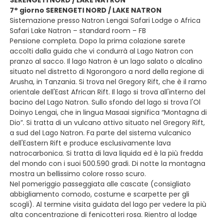
SERENGETI NORD / LAKE NATRON
7° giorno SERENGETI NORD / LAKE NATRON
Sistemazione presso Natron Lengai Safari Lodge o Africa
Safari Lake Natron – standard room – FB
Pensione completa. Dopo la prima colazione sarete
accolti dalla guida che vi condurrà al Lago Natron con
pranzo al sacco. Il lago Natron è un lago salato o alcalino
situato nel distretto di Ngorongoro a nord della regione di
Arusha, in Tanzania. Si trova nel Gregory Rift, che è il ramo
orientale dell'East African Rift. Il lago si trova all'interno del
bacino del Lago Natron. Sullo sfondo del lago si trova l'Ol
Doinyo Lengai, che in lingua Masaai significa “Montagna di
Dio”. Si tratta di un vulcano attivo situato nel Gregory Rift,
a sud del Lago Natron. Fa parte del sistema vulcanico
dell'Eastern Rift e produce esclusivamente lava
natrocarbonica. Si tratta di lava liquida ed è la più fredda
del mondo con i suoi 500.590 gradi. Di notte la montagna
mostra un bellissimo colore rosso scuro.
Nel pomeriggio passeggiata alle cascate (consigliato
abbigliamento comodo, costume e scarpette per gli
scogli). Al termine visita guidata del lago per vedere la più
alta concentrazione di fenicotteri rosa. Rientro al lodge