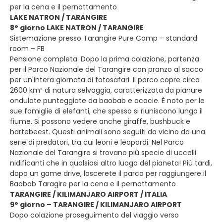
per la cena e il pernottamento
LAKE NATRON / TARANGIRE
8° giorno LAKE NATRON / TARANGIRE
Sistemazione presso Tarangire Pure Camp – standard
room – FB
Pensione completa. Dopo la prima colazione, partenza
per il Parco Nazionale del Tarangire con pranzo al sacco
per un'intera giornata di fotosafari. Il parco copre circa
2600 km² di natura selvaggia, caratterizzata da pianure
ondulate punteggiate da baobab e acacie. È noto per le
sue famiglie di elefanti, che spesso si riuniscono lungo il
fiume. Si possono vedere anche giraffe, bushbuck e
hartebeest. Questi animali sono seguiti da vicino da una
serie di predatori, tra cui leoni e leopardi. Nel Parco
Nazionale del Tarangire si trovano più specie di uccelli
nidificanti che in qualsiasi altro luogo del pianeta! Più tardi,
dopo un game drive, lascerete il parco per raggiungere il
Baobab Taragire per la cena e il pernottamento
TARANGIRE / KILIMANJARO AIRPORT / ITALIA
9° giorno – TARANGIRE / KILIMANJARO AIRPORT
Dopo colazione proseguimento del viaggio verso