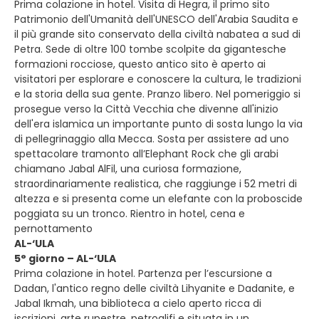
Prima colazione in hotel. Visita di Hegra, il primo sito
Patrimonio dell'Umanità dell'UNESCO dell'Arabia Saudita e
il più grande sito conservato della civiltà nabatea a sud di
Petra. Sede di oltre 100 tombe scolpite da gigantesche
formazioni rocciose, questo antico sito è aperto ai
visitatori per esplorare e conoscere la cultura, le tradizioni
e la storia della sua gente. Pranzo libero. Nel pomeriggio si
prosegue verso la Città Vecchia che divenne all'inizio
dell'era islamica un importante punto di sosta lungo la via
di pellegrinaggio alla Mecca. Sosta per assistere ad uno
spettacolare tramonto all’Elephant Rock che gli arabi
chiamano Jabal AlFil, una curiosa formazione,
straordinariamente realistica, che raggiunge i 52 metri di
altezza e si presenta come un elefante con la proboscide
poggiata su un tronco. Rientro in hotel, cena e
pernottamento
AL-‘ULA
5° giorno – AL-‘ULA
Prima colazione in hotel. Partenza per l’escursione a
Dadan, l'antico regno delle civiltà Lihyanite e Dadanite, e
Jabal Ikmah, una biblioteca a cielo aperto ricca di
iscrizioni, arte rupestre, petroglifi e situata in un