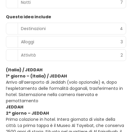
Notti
7
Questa idea include
Destinazioni
4
Alloggi
3
Attività
2
(Italia) / JEDDAH
1° giorno – (Italia) / JEDDAH
Arrivo all’aeroporto di Jeddah (volo opzionale) e, dopo
l’espletamento delle formalità doganali, trasferimento in
hotel. Sistemazione nella camera riservata e
pernottamento
JEDDAH
2° giorno – JEDDAH
Prima colazione in hotel. Intera giornata di visite della
città. La prima tappa è il Museo Al Tayebat, che conserva
2500 anni di storia. Situato nel quartiere di Al Faisaliyah, il