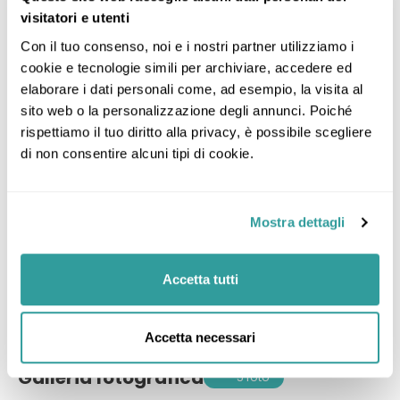
Assicurazione IMA medico bagaglio base e
visitatori e utenti
annullamento rischi nominati
Con il tuo consenso, noi e i nostri partner utilizziamo i 
Assistenza del corrispondente locale
cookie e tecnologie simili per archiviare, accedere ed 
Quota iscrizione
elaborare i dati personali come, ad esempio, la visita al 
sito web o la personalizzazione degli annunci. Poiché 
Escluso
rispettiamo il tuo diritto alla privacy, è possibile scegliere 
di non consentire alcuni tipi di cookie.
La quota non comprende:
Voli
Mostra dettagli
Tutto quanto non indicato ne ‘la quota
comprende’
Accetta tutti
Visto di ingresso (da richiedere prima della
partenza)
Accetta necessari
Galleria fotografica
5 foto