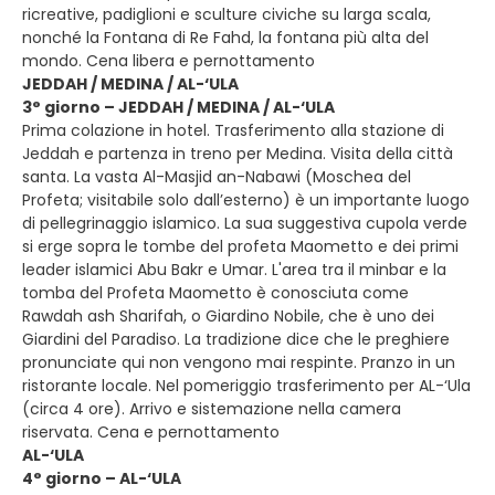
ricreative, padiglioni e sculture civiche su larga scala,
nonché la Fontana di Re Fahd, la fontana più alta del
mondo. Cena libera e pernottamento
JEDDAH / MEDINA / AL-‘ULA
3° giorno – JEDDAH / MEDINA / AL-‘ULA
Prima colazione in hotel. Trasferimento alla stazione di
Jeddah e partenza in treno per Medina. Visita della città
santa. La vasta Al-Masjid an-Nabawi (Moschea del
Profeta; visitabile solo dall’esterno) è un importante luogo
di pellegrinaggio islamico. La sua suggestiva cupola verde
si erge sopra le tombe del profeta Maometto e dei primi
leader islamici Abu Bakr e Umar. L'area tra il minbar e la
tomba del Profeta Maometto è conosciuta come
Rawdah ash Sharifah, o Giardino Nobile, che è uno dei
Giardini del Paradiso. La tradizione dice che le preghiere
pronunciate qui non vengono mai respinte. Pranzo in un
ristorante locale. Nel pomeriggio trasferimento per AL-‘Ula
(circa 4 ore). Arrivo e sistemazione nella camera
riservata. Cena e pernottamento
AL-‘ULA
4° giorno – AL-‘ULA