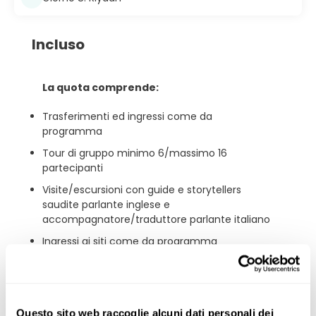
Incluso
La quota comprende:
Trasferimenti ed ingressi come da
programma
Tour di gruppo minimo 6/massimo 16
partecipanti
Visite/escursioni con guide e storytellers
saudite parlante inglese e
accompagnatore/traduttore parlante italiano
Ingressi ai siti come da programma
Sistemazione in camera doppia standard e
trattamento come da programma
Voli interni in classe economica
Questo sito web raccoglie alcuni dati personali dei