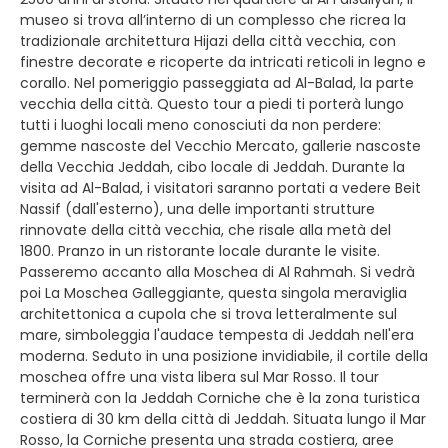
museo si trova all’interno di un complesso che ricrea la
tradizionale architettura Hijazi della città vecchia, con
finestre decorate e ricoperte da intricati reticoli in legno e
corallo. Nel pomeriggio passeggiata ad Al-Balad, la parte
vecchia della città. Questo tour a piedi ti porterà lungo
tutti i luoghi locali meno conosciuti da non perdere:
gemme nascoste del Vecchio Mercato, gallerie nascoste
della Vecchia Jeddah, cibo locale di Jeddah. Durante la
visita ad Al-Balad, i visitatori saranno portati a vedere Beit
Nassif (dall'esterno), una delle importanti strutture
rinnovate della città vecchia, che risale alla metà del
1800. Pranzo in un ristorante locale durante le visite.
Passeremo accanto alla Moschea di Al Rahmah. Si vedrà
poi La Moschea Galleggiante, questa singola meraviglia
architettonica a cupola che si trova letteralmente sul
mare, simboleggia l'audace tempesta di Jeddah nell'era
moderna. Seduto in una posizione invidiabile, il cortile della
moschea offre una vista libera sul Mar Rosso. Il tour
terminerà con la Jeddah Corniche che è la zona turistica
costiera di 30 km della città di Jeddah. Situata lungo il Mar
Rosso, la Corniche presenta una strada costiera, aree