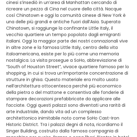
cinesi s’insediò in un’area di Manhattan cercando di
ricreare un pezzo di Cina nel cuore della città. Nacque
così Chinatown e oggi la comunità cinese di New York è
una delle più grandi e antiche fuori dall’Asia. Superata
Chinatown, si raggiunge la confinante Little Italy, il
vecchio quartiere un tempo popolato dagli emigranti
italiani. Oggi la maggior parte dei nostri connazionali vive
in altre zone e la famosa Little Italy, centro della vita
italoamericana, esiste per lo più come una memoria
nostalgica. La visita prosegue a SoHo, abbreviazione di
“South of Houston Street”, vivace quartiere famoso per lo
shopping, in cui si trova un’importante concentrazione di
strutture in ghisa. Questo materiale era molto usato
nell’architettura ottocentesca perché più economico
della pietra o del mattone e consentiva alle fonderie di
stampare decorazioni prefabbricate da applicare alle
facciate. Oggi questi palazzi sono diventati una rarità di
arte industriale, dando vita ad un complesso
architettonico inimitabile noto come SoHo Cast-Iron
Historic District. Tra i palazzi degni di nota, ricordiamo il
Singer Building, costruito dalla famosa compagnia di