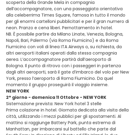
scoperta della Grande Mela in compagnia
dell’accompagnatore, con una passeggiata orientativa
alla celeberrima Times Square, famosa in tutto il mondo
per gli enormi cartelloni pubblicitari e per il gran numero di
neon. Pranzo e cena liberi. Pernottamento in hotel.
NB. È possibile partire da Milano Linate, Venezia, Bologna,
Napoli, Bari, Palermo (via Roma Fiumicino) e da Roma
Fiumicino con voli di linea ITA Airways o, su richiesta, da
altri aeroporti italiani operati dalla stessa compagnia
aerea. L’accompagnatore partirà dall’aeroporto di
Bologna. Il punto di ritrovo con i passeggeri in partenza
dagli altri aeroporti, sarà il gate d’imbarco del volo per New
York, presso l’aeroporto di Roma Fiumicino. Da quel
momento il gruppo proseguirà il viaggio insieme.
NEW YORK
2° giorno - domenica 11 Ottobre - NEW YORK
Sistemazione prevista: New York hotel 3 stelle
Prima colazione in hotel. Giornata dedicata alla visita della
città, utilizzando i mezzi pubblici per gli spostamenti. Al
mattino si raggiunge Battery Park, punta estrema di
Manhattan, per imbarcarsi sul battello che parte dal