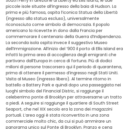
South Ferry in direzione di Liberty ed Ellis Island, le due
piccole isole situate all’ingresso della baia di Hudson. La
prima e più famosa, ospita l’iconica Statua della Libertà
(ingresso alla statua escluso), universalmente
riconosciuta come simbolo di democrazia. Il popolo
americano la ricevette in dono dalla Francia per
commemorare il centenario della Guerra d’Indipendenza.
La seconda isola ospita invece il suggestivo Museo
dell’Immigrazione. All’inizio del ‘900 il porto di Ellis Island era
infatti la prima area di accoglienza degli emigranti che
partivano dall’Europa in cerca di fortuna. Più di dodici
milioni di persone trascorsero qui il periodo di quarantena,
prima di ottenere il permesso d’ingresso negli Stati Uniti.
Visita al Museo (ingresso libero). Al termine ritorno in
battello a Battery Park e quindi dopo una passeggiata nei
luoghi simbolo del Financial Distric, si raggiunge il
celeberrimo ponte di Brooklyn per attraversarne un tratto
a piedi. A seguire si raggiunge il quartiere di South Street
Seaport, che nel XIX secolo era la zona dei magazzini
portuali. L’area oggi è stata riconvertita in una zona
commerciale molto chic, da cui si può ammirare un
panorama unico sul Ponte di Brooklyn. Pranzo e cena