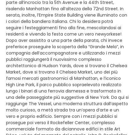
parte all’incrocio tra la 5th Avenue e la 44th Street,
risalendo Manhattan fino all’altezza della 72nd Street. In
serata, inoltre, l’Empire State Building viene illuminato con
i colori della bandiera italiana. Chi lo desidera potrà
seguire i festeggiamenti fino alla fine, mescolandosi ai
residenti e vivendo la festa come un vero newyorkese!
Dopo aver assistito a una parte della parata, chi invece
preferisce proseguire la scoperta della “Grande Mela”, in
compagnia dell’accompagnatore e utilizzando i mezzi
pubblici raggiungerà il nuovissimo complesso
architettonico di Hudson Yards, dove si trovano il Chelsea
Market, dove si trovano il Chelsea Market, uno dei più
famosi mercati gastronomici di Manhattan, e l’iconico
High Line Park, il parco pubblico sopraelevato realizzato
lungo i binari di una ferrovia dismessa e trasformato in
una delle passeggiate più suggestive di New York. Da qui si
raggiunge The Vessel, una moderna struttura dall’aspetto
molto curioso, a metà strada tra un’opera d’arte e un
vero e proprio edificio. Sempre con i mezzi pubblici si
prosegue poi verso il Rockefeller Center, complesso
commerciale formato da diciannove edifici in stile Art