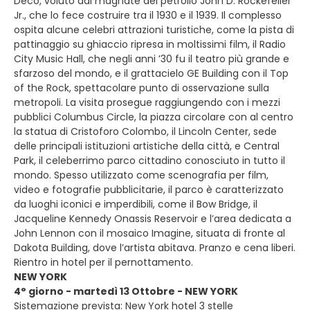
Déco, voluto dal magnate del petrolio John D. Rockefeller
Jr., che lo fece costruire tra il 1930 e il 1939. Il complesso
ospita alcune celebri attrazioni turistiche, come la pista di
pattinaggio su ghiaccio ripresa in moltissimi film, il Radio
City Music Hall, che negli anni ’30 fu il teatro più grande e
sfarzoso del mondo, e il grattacielo GE Building con il Top
of the Rock, spettacolare punto di osservazione sulla
metropoli. La visita prosegue raggiungendo con i mezzi
pubblici Columbus Circle, la piazza circolare con al centro
la statua di Cristoforo Colombo, il Lincoln Center, sede
delle principali istituzioni artistiche della città, e Central
Park, il celeberrimo parco cittadino conosciuto in tutto il
mondo. Spesso utilizzato come scenografia per film,
video e fotografie pubblicitarie, il parco è caratterizzato
da luoghi iconici e imperdibili, come il Bow Bridge, il
Jacqueline Kennedy Onassis Reservoir e l’area dedicata a
John Lennon con il mosaico Imagine, situata di fronte al
Dakota Building, dove l’artista abitava. Pranzo e cena liberi.
Rientro in hotel per il pernottamento.
NEW YORK
4° giorno - martedì 13 Ottobre - NEW YORK
Sistemazione prevista: New York hotel 3 stelle