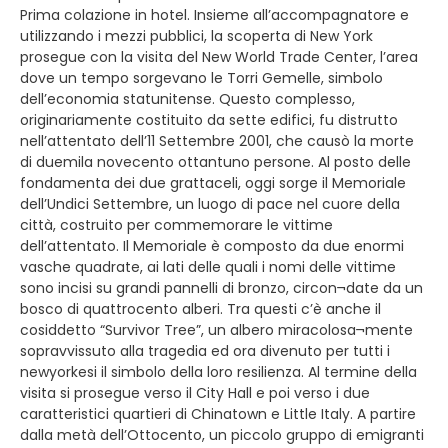
Prima colazione in hotel. Insieme all’accompagnatore e
utilizzando i mezzi pubblici, la scoperta di New York
prosegue con la visita del New World Trade Center, l’area
dove un tempo sorgevano le Torri Gemelle, simbolo
dell’economia statunitense. Questo complesso,
originariamente costituito da sette edifici, fu distrutto
nell’attentato dell’11 Settembre 2001, che causò la morte
di duemila novecento ottantuno persone. Al posto delle
fondamenta dei due grattaceli, oggi sorge il Memoriale
dell’Undici Settembre, un luogo di pace nel cuore della
città, costruito per commemorare le vittime
dell’attentato. Il Memoriale è composto da due enormi
vasche quadrate, ai lati delle quali i nomi delle vittime
sono incisi su grandi pannelli di bronzo, circon¬date da un
bosco di quattrocento alberi. Tra questi c’è anche il
cosiddetto “Survivor Tree”, un albero miracolosa¬mente
sopravvissuto alla tragedia ed ora divenuto per tutti i
newyorkesi il simbolo della loro resilienza. Al termine della
visita si prosegue verso il City Hall e poi verso i due
caratteristici quartieri di Chinatown e Little Italy. A partire
dalla metà dell’Ottocento, un piccolo gruppo di emigranti