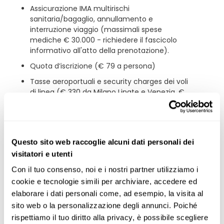
Assicurazione IMA multirischi
sanitaria/bagaglio, annullamento e
interruzione viaggio (massimali spese
mediche € 30.000 - richiedere il fascicolo
informativo all'atto della prenotazione).
Quota d’iscrizione (€ 79 a persona)
Tasse aeroportuali e security charges dei voli
di linea (€ 330 da Milano Linate e Venezia, €
325 da Bologna e Napoli, € 350 da Roma
Fiumicino, Bari e Palermo - prezzi per persona
soggetti ad aumento fino ad emissione dei
biglietti aerei)
Questo sito web raccoglie alcuni dati personali dei
visitatori e utenti
Escluso
Con il tuo consenso, noi e i nostri partner utilizziamo i 
cookie e tecnologie simili per archiviare, accedere ed 
La quota non comprende:
elaborare i dati personali come, ad esempio, la visita al 
sito web o la personalizzazione degli annunci. Poiché 
ESTA (USD 40 pp indicativi) o eventuale visto
rispettiamo il tuo diritto alla privacy, è possibile scegliere 
d’ingresso negli Stati Uniti, che ogni