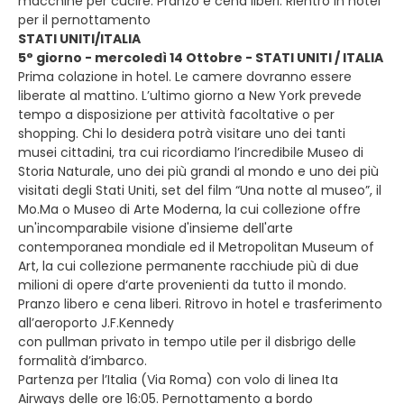
macchine per cucire. Pranzo e cena liberi. Rientro in hotel
per il pernottamento
STATI UNITI/ITALIA
5° giorno - mercoledì 14 Ottobre - STATI UNITI / ITALIA
Prima colazione in hotel. Le camere dovranno essere
liberate al mattino. L’ultimo giorno a New York prevede
tempo a disposizione per attività facoltative o per
shopping. Chi lo desidera potrà visitare uno dei tanti
musei cittadini, tra cui ricordiamo l’incredibile Museo di
Storia Naturale, uno dei più grandi al mondo e uno dei più
visitati degli Stati Uniti, set del film “Una notte al museo”, il
Mo.Ma o Museo di Arte Moderna, la cui collezione offre
un'incomparabile visione d'insieme dell'arte
contemporanea mondiale ed il Metropolitan Museum of
Art, la cui collezione permanente racchiude più di due
milioni di opere d‘arte provenienti da tutto il mondo.
Pranzo libero e cena liberi. Ritrovo in hotel e trasferimento
all’aeroporto J.F.Kennedy
con pullman privato in tempo utile per il disbrigo delle
formalità d’imbarco.
Partenza per l’Italia (Via Roma) con volo di linea Ita
Airways delle ore 16:05. Pernottamento a bordo