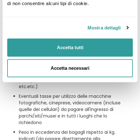
di non consentire alcuni tipi di cookie.
partecipante al viaggio dovrà richiedere
direttamente on-line. Il costo esatto sarà
formalizzato dalle competenti autorità
americane solo all'atto della richiesta
Mostra dettagli
Le bevande, i pranzi e le cene
Biglietti d’ingresso a musei, monumenti, siti
Accetta tutti
archeologici, parchi nazionali e luoghi
d’interesse storico/naturalistico/culturale non
menzionati alla voce “la quota comprende”
Accetta necessari
Qualsiasi extra di carattere personale (ad
esempio telefonate, servizio lavanderia
etc.etc.)
Eventuali tasse per utilizzo delle macchine
fotografiche, cineprese, videocamere (incluse
quelle dei cellulari) da pagare all'ingresso di
parchi/siti/musei e in tutti i luoghi che lo
richiedono
Peso in eccedenza dei bagagli rispetto ai kg.
indicati (da pagare direttamente alla